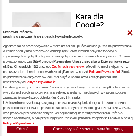
Kara dla
Google?
Szanowni Państwo,
prosimy o zapoznanie się z treścią i wyrażenie zgody:
więcej »
Zgadzam się na przechowywanie w moim urządzeniu plików cookies, jak też na przetwarzanie
w celach analizy moich zachowań w niniejszym Serwisie moich danych osobowych,
zapisywanych w tych plikach, pozostawianych przeze mnie w ramach korzystania z Serwisu
prowadzonego przez
SitePromotor Przemysław Uliasz z siedzibą w Dzierżoniowie przy
ul. Bat. Chłopskich 45/2
oraz jego
Zaufanych partnerów
. Więcej informacji związanych z
przetwarzaniem danych osobowych znajdą Państwo w naszej
Polityce Prywatności
. Zgoda
na przetwarzanie danych w ww. celu może być w każdej chwili cofnięta poprzez link
Audyt SEO -
umieszczony w
Polityce Prywatności
.
Podstawą prawną przetwarzania Państwa danych osobowych zawartych w plikach cookie w
Klucz do
ww. celu, jest zgoda użytkownika na przetwarzanie danych osobowych wyrażona poprzez
zaznaczanie powyższego okienka (art. 6 ust. 1 lit. a pltk).
Sukcesu w
Użytkownikom przysługują następujące prawa: prawo żądania dostępu do swoich danych,
prawo do ich sprostowania, prawo do usunięcia danych, prawo do ograniczenia przetwarzania
oraz prawo do przenoszenia danych. Więcej informacji na temat przetwarzania Państwa
danych osobowych, w tym przysługujących Państwu uprawnień, znajdziecie Państwo w naszej
Polityce Prywatności
.
Odrzuć
Chcę korzystać z serwisu i wyrażam zgodę