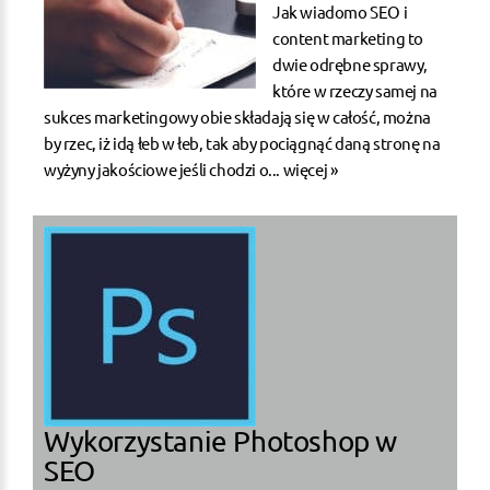
Jak wiadomo SEO i
content marketing to
dwie odrębne sprawy,
które w rzeczy samej na
sukces marketingowy obie składają się w całość, można
by rzec, iż idą łeb w łeb, tak aby pociągnąć daną stronę na
wyżyny jakościowe jeśli chodzi o...
więcej »
Wykorzystanie Photoshop w
SEO