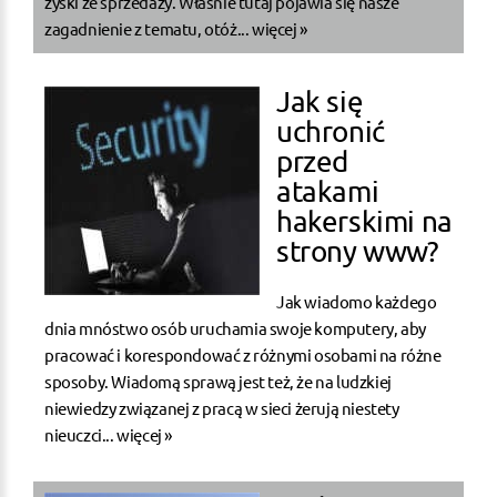
zyski ze sprzedaży. Właśnie tutaj pojawia się nasze
zagadnienie z tematu, otóż...
więcej »
Jak się
uchronić
przed
atakami
hakerskimi na
strony www?
Jak wiadomo każdego
dnia mnóstwo osób uruchamia swoje komputery, aby
pracować i korespondować z różnymi osobami na różne
sposoby. Wiadomą sprawą jest też, że na ludzkiej
niewiedzy związanej z pracą w sieci żerują niestety
nieuczci...
więcej »