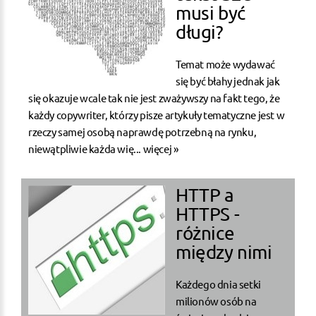
musi być
długi?
Temat może wydawać
się być błahy jednak jak
się okazuje wcale tak nie jest zważywszy na fakt tego, że
każdy copywriter, którzy pisze artykuły tematyczne jest w
rzeczy samej osobą naprawdę potrzebną na rynku,
niewątpliwie każda wię...
więcej »
HTTP a
HTTPS -
różnice
między nimi
Każdego dnia setki
milionów osób na