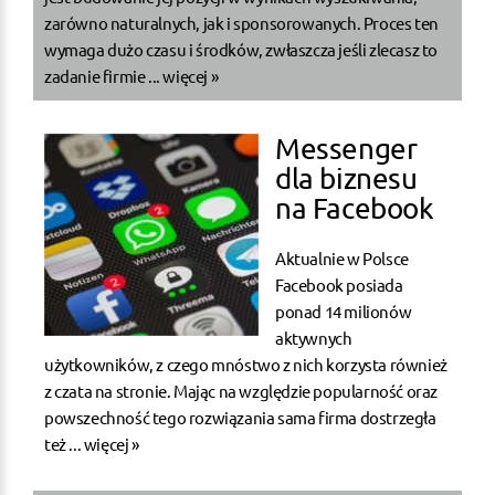
zarówno naturalnych, jak i sponsorowanych. Proces ten
wymaga dużo czasu i środków, zwłaszcza jeśli zlecasz to
zadanie firmie ...
więcej »
Messenger
dla biznesu
na Facebook
Aktualnie w Polsce
Facebook posiada
ponad 14 milionów
aktywnych
użytkowników, z czego mnóstwo z nich korzysta również
z czata na stronie. Mając na względzie popularność oraz
powszechność tego rozwiązania sama firma dostrzegła
też ...
więcej »