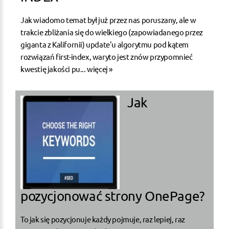
Jak wiadomo temat był już przez nas poruszany, ale w
trakcie zbliżania się do wielkiego (zapowiadanego przez
giganta z Kalifornii) update'u algorytmu pod kątem
rozwiązań first-index, waryto jest znów przypomnieć
kwestię jakości pu...
więcej »
Jak
pozycjonować strony OnePage?
To jak się pozycjonuje każdy pojmuje, raz lepiej, raz