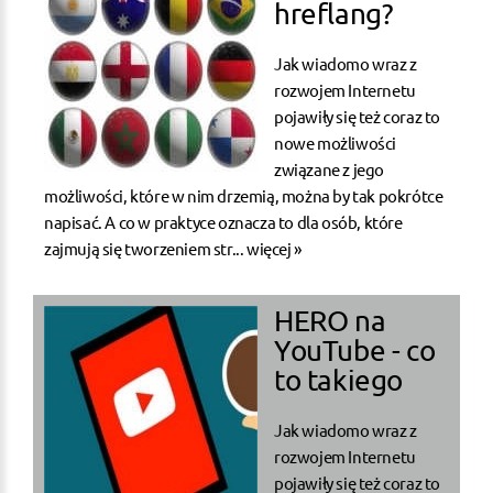
hreflang?
Jak wiadomo wraz z
rozwojem Internetu
pojawiły się też coraz to
nowe możliwości
związane z jego
możliwości, które w nim drzemią, można by tak pokrótce
napisać. A co w praktyce oznacza to dla osób, które
zajmują się tworzeniem str...
więcej »
HERO na
YouTube - co
to takiego
Jak wiadomo wraz z
rozwojem Internetu
pojawiły się też coraz to