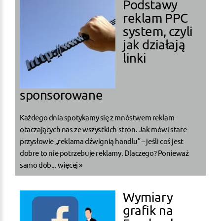
Podstawy
reklam PPC
system, czyli
jak działają
linki
sponsorowane
Każdego dnia spotykamy się z mnóstwem reklam
otaczających nas ze wszystkich stron. Jak mówi stare
przysłowie „reklama dźwignią handlu” – jeśli coś jest
dobre to nie potrzebuje reklamy. Dlaczego? Ponieważ
samo dob...
więcej »
Wymiary
grafik na