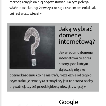
metodą i ciągle na niej poprzestawać. Na tym polega
właśnie marketing, że wszystko się z czasem zmienia i tak
też jest wła...
więcej »
Jaką wybrać
domenę
internetową?
Jak wiadomo domena
internetowa to adres
strony, pod którym
dajesz się niejako
poznać każdemu kto na nią trafi, niezależnie od tego o
czym traktuje tematyka strony i czy jest to strona osoby
prywatnej, czy też przedsiębiorcy niewąt...
więcej »
Google