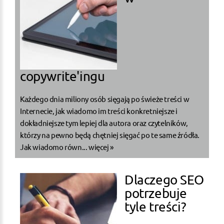
copywrite'ingu
Każdego dnia miliony osób sięgają po świeże treści w
Internecie, jak wiadomo im treści konkretniejsze i
dokładniejsze tym lepiej dla autora oraz czytelników,
którzy na pewno będą chętniej sięgać po te same źródła.
Jak wiadomo równ...
więcej »
Dlaczego SEO
potrzebuje
tyle treści?