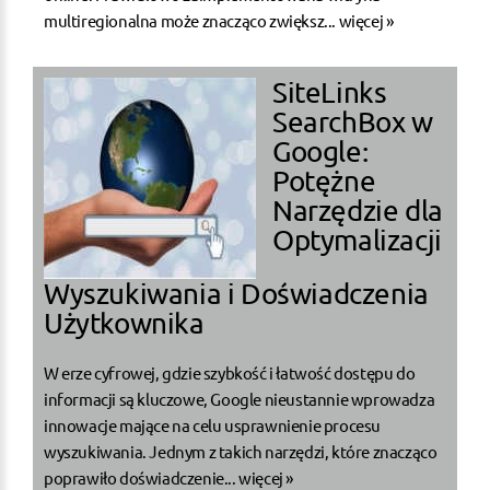
multiregionalna może znacząco zwiększ...
więcej »
SiteLinks
SearchBox w
Google:
Potężne
Narzędzie dla
Optymalizacji
Wyszukiwania i Doświadczenia
Użytkownika
W erze cyfrowej, gdzie szybkość i łatwość dostępu do
informacji są kluczowe, Google nieustannie wprowadza
innowacje mające na celu usprawnienie procesu
wyszukiwania. Jednym z takich narzędzi, które znacząco
poprawiło doświadczenie...
więcej »