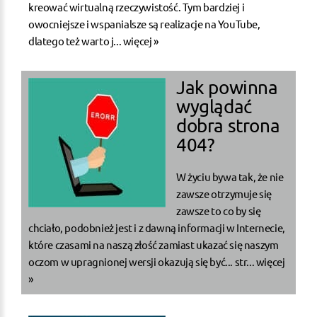
kreować wirtualną rzeczywistość. Tym bardziej i
owocniejsze i wspanialsze są realizacje na YouTube,
dlatego też warto j...
więcej »
Jak powinna
wyglądać
dobra strona
404?
W życiu bywa tak, że nie
zawsze otrzymuje się
zawsze to co by się
chciało, podobnież jest i z dawną informacji w Internecie,
które czasami na naszą złość zamiast ukazać się naszym
oczom w upragnionej wersji okazują się być... str...
więcej
»