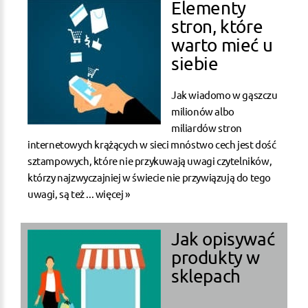
Elementy
stron, które
warto mieć u
siebie
Jak wiadomo w gąszczu
milionów albo
miliardów stron
internetowych krążących w sieci mnóstwo cech jest dość
sztampowych, które nie przykuwają uwagi czytelników,
którzy najzwyczajniej w świecie nie przywiązują do tego
uwagi, są też ...
więcej »
Jak opisywać
produkty w
sklepach