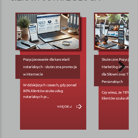
Pozycjonowanie dla kancelarii
Skuteczne Pozycjonow
notarialnych - skuteczna promocja
Marketing internetowy
w internecie
dla Siłowni oraz Trene
Personalnych
W dzisiejszych czasach, gdy ponad
80% klientów szuka usług
Czy wiesz, że 78% pote
notarialnych pr...
klientów szuka siłowni..
więcej