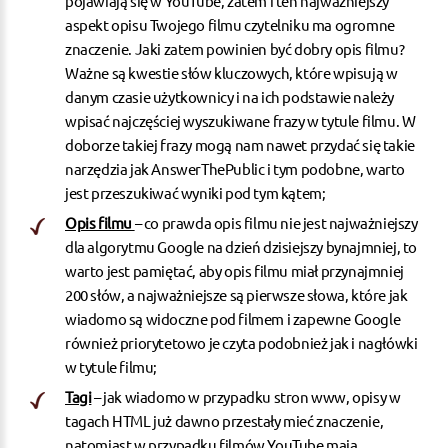
pojawiają się w YouTube, zatem i ten najważniejszy
aspekt opisu Twojego filmu czytelniku ma ogromne
znaczenie. Jaki zatem powinien być dobry opis filmu?
Ważne są kwestie słów kluczowych, które wpisują w
danym czasie użytkownicy i na ich podstawie należy
wpisać najczęściej wyszukiwane frazy w tytule filmu. W
doborze takiej frazy mogą nam nawet przydać się takie
narzędzia jak AnswerThePublic i tym podobne, warto
jest przeszukiwać wyniki pod tym kątem;
Opis filmu
– co prawda opis filmu nie jest najważniejszy
dla algorytmu Google na dzień dzisiejszy bynajmniej, to
warto jest pamiętać, aby opis filmu miał przynajmniej
200 słów, a najważniejsze są pierwsze słowa, które jak
wiadomo są widoczne pod filmem i zapewne Google
również priorytetowo je czyta podobnież jak i nagłówki
w tytule filmu;
Tagi
– jak wiadomo w przypadku stron www, opisy w
tagach HTML już dawno przestały mieć znaczenie,
natomiast w przypadku filmów YouTube mają