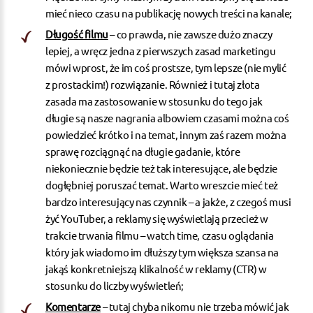
mieć nieco czasu na publikację nowych treści na kanale;
Długość filmu
– co prawda, nie zawsze dużo znaczy
lepiej, a wręcz jedna z pierwszych zasad marketingu
mówi wprost, że im coś prostsze, tym lepsze (nie mylić
z prostackim!) rozwiązanie. Również i tutaj złota
zasada ma zastosowanie w stosunku do tego jak
długie są nasze nagrania albowiem czasami można coś
powiedzieć krótko i na temat, innym zaś razem można
sprawę rozciągnąć na długie gadanie, które
niekoniecznie będzie też tak interesujące, ale będzie
dogłębniej poruszać temat. Warto wreszcie mieć też
bardzo interesujący nas czynnik – a jakże, z czegoś musi
żyć YouTuber, a reklamy się wyświetlają przecież w
trakcie trwania filmu – watch time, czasu oglądania
który jak wiadomo im dłuższy tym większa szansa na
jakąś konkretniejszą
klikalność w reklamy (CTR)
w
stosunku do liczby wyświetleń;
Komentarze
– tutaj chyba nikomu nie trzeba mówić jak