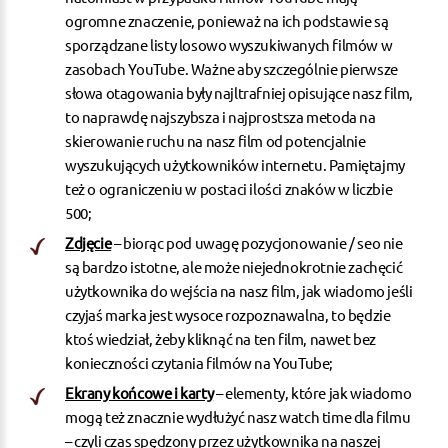
ogromne znaczenie, ponieważ na ich podstawie są
sporządzane listy losowo wyszukiwanych filmów w
zasobach YouTube. Ważne aby szczególnie pierwsze
słowa otagowania były najltrafniej opisujące nasz film,
to naprawdę najszybsza i najprostsza metoda na
skierowanie ruchu na nasz film od potencjalnie
wyszukujących użytkowników internetu. Pamiętajmy
też o ograniczeniu w postaci ilości znaków w liczbie
500;
Zdjęcie
– biorąc pod uwagę
pozycjonowanie / seo
nie
są bardzo istotne, ale może niejednokrotnie zachęcić
użytkownika do wejścia na nasz film, jak wiadomo jeśli
czyjaś marka jest wysoce rozpoznawalna, to będzie
ktoś wiedział, żeby kliknąć na ten film, nawet bez
konieczności czytania filmów na YouTube;
Ekrany końcowe i karty
– elementy, które jak wiadomo
mogą też znacznie wydłużyć nasz watch time dla filmu
– czyli czas spędzony przez użytkownika na naszej