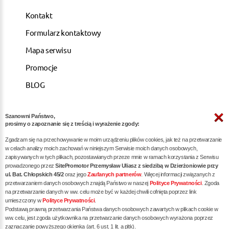
Kontakt
Formularz kontaktowy
Mapa serwisu
Promocje
BLOG
Szanowni Państwo,
ARTYKUŁY
prosimy o zapoznanie się z treścią i wyrażenie zgody:
Zgadzam się na przechowywanie w moim urządzeniu plików cookies, jak też na przetwarzanie
Pozycjonowanie dla kancelarii notarialnych -
w celach analizy moich zachowań w niniejszym Serwisie moich danych osobowych,
zapisywanych w tych plikach, pozostawianych przeze mnie w ramach korzystania z Serwisu
skuteczna promocja w internecie
prowadzonego przez
SitePromotor Przemysław Uliasz z siedzibą w Dzierżoniowie przy
ul. Bat. Chłopskich 45/2
oraz jego
Zaufanych partnerów
. Więcej informacji związanych z
Skuteczne Pozycjonowanie, Marketing internetowy i
przetwarzaniem danych osobowych znajdą Państwo w naszej
Polityce Prywatności
. Zgoda
Reklama dla Siłowni oraz Trenerów Personalnych
na przetwarzanie danych w ww. celu może być w każdej chwili cofnięta poprzez link
umieszczony w
Polityce Prywatności
.
Pozycjonowanie / reklama dla dietetyka - zwiększ
Podstawą prawną przetwarzania Państwa danych osobowych zawartych w plikach cookie w
liczbę pacjentów poprzez skuteczne SEO
ww. celu, jest zgoda użytkownika na przetwarzanie danych osobowych wyrażona poprzez
zaznaczanie powyższego okienka (art. 6 ust. 1 lit. a pltk).