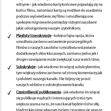
witrynie – jak wiadomo karty końcowe pojawiają się na
końcu filmu, natomiast karty są możliwe do osadzenia
podczas wyświetlania się filmu i umożliwiają one
spokojne migrowanie pomiędzy różnymi zasobami
jakie udostępniamy naszym czytelnikom;
Playlisty i transkrypcje
– kolejna fajna opcja, która
umożliwia zarówno wstawienie poszczególnych
filmów z naszych zasobów i umożliwia wstawianie
dodatkowych słów kluczowych, zarówno jedno jak i
drugie rozwiązanie może zwiększyć nasz watch time;
Subskrybcje
– jak wiadomo im więcej subskrybentów,
tym większy odzew zarówno od strony komentarzy jak
i polubień naszego kanału. Nie bójmy się prosić
naszych widzów o subskrybowanie kanału;
Częstotliwość publikowania
– jak wiadomo im więcej
się publikuje mądrych i interesujących treści tym
większa szansa na to, że nasz kanał będzie rósł w siłę.
Mądrze kierujmy własnym życiem i starajmy się zawsze