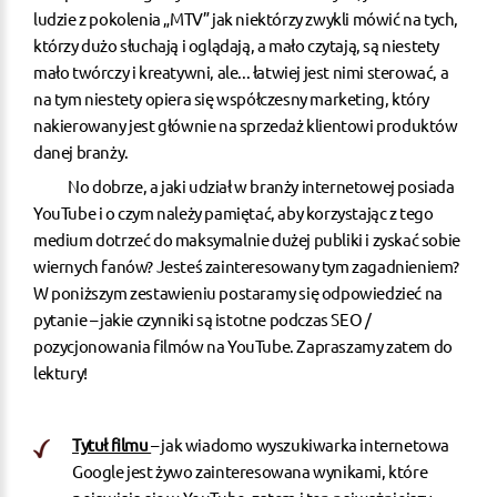
ludzie z pokolenia „MTV” jak niektórzy zwykli mówić na tych,
którzy dużo słuchają i oglądają, a mało czytają, są niestety
mało twórczy i kreatywni, ale... łatwiej jest nimi sterować, a
na tym niestety opiera się współczesny marketing, który
nakierowany jest głównie na sprzedaż klientowi produktów
danej branży.
No dobrze, a jaki udział w branży internetowej posiada
YouTube i o czym należy pamiętać, aby korzystając z tego
medium dotrzeć do maksymalnie dużej publiki i zyskać sobie
wiernych fanów? Jesteś zainteresowany tym zagadnieniem?
W poniższym zestawieniu postaramy się odpowiedzieć na
pytanie – jakie czynniki są istotne podczas SEO /
pozycjonowania filmów na YouTube. Zapraszamy zatem do
lektury!
Tytuł filmu
– jak wiadomo wyszukiwarka internetowa
Google jest żywo zainteresowana wynikami, które