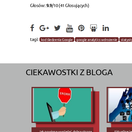
Głosów:
9.9
/10 (41 Głosujących)
tagi:
kod śledzenia Google
google analytics wdrożenie
statyst
CIEKAWOSTKI Z BLOGA
Jak powinna wyglądać dobra strona
Aktualizacj