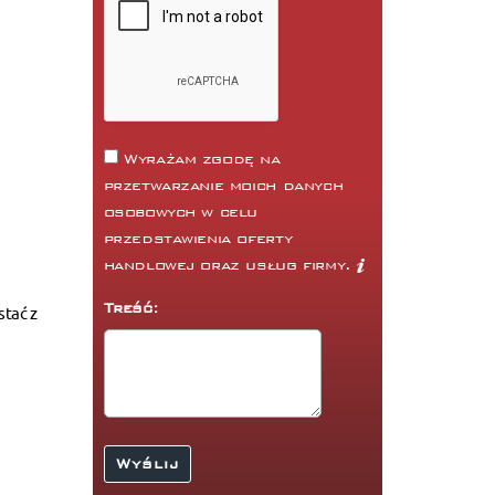
Wyrażam zgodę na
przetwarzanie moich danych
osobowych w celu
przedstawienia oferty
handlowej oraz usług firmy.
Treść:
stać z