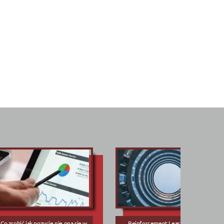
Co zrobić jak pozycje nie pną się w
Reinforcement Learning