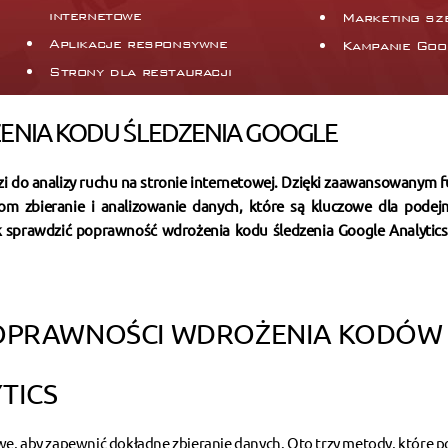
internetowe
Marketing sz
Aplikacje responsywne
Kampanie Goo
Strony dla restauracji
NIA KODU ŚLEDZENIA GOOGLE
dzi do analizy ruchu na stronie internetowej. Dzięki zaawansowanym 
erom zbieranie i analizowanie danych, które są kluczowe dla pode
ak sprawdzić poprawność wdrożenia kodu śledzenia Google Analytics
OPRAWNOŚCI WDROŻENIA KODÓW
TICS
we, aby zapewnić dokładne zbieranie danych. Oto trzy metody, które