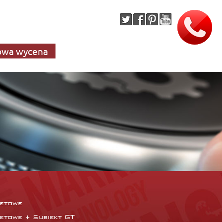
wa wycena
netowe
netowe + Subiekt GT