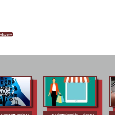
yki strony
e Algorytmu Google: Co
Jak opisywać produkty w sklepach