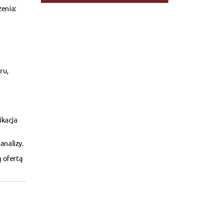
zenia:
ru,
ikacja
analizy.
 ofertą