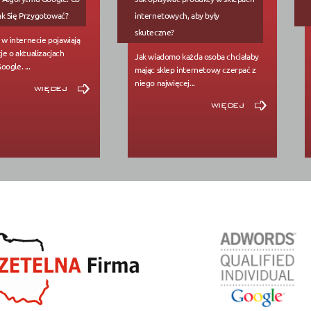
k Się Przygotować?
internetowych, aby były
skuteczne?
s w internecie pojawiają
je o aktualizacjach
Jak wiadomo każda osoba chciałaby
ogle. ...
mając sklep internetowy czerpać z
niego najwięcej...
więcej
więcej