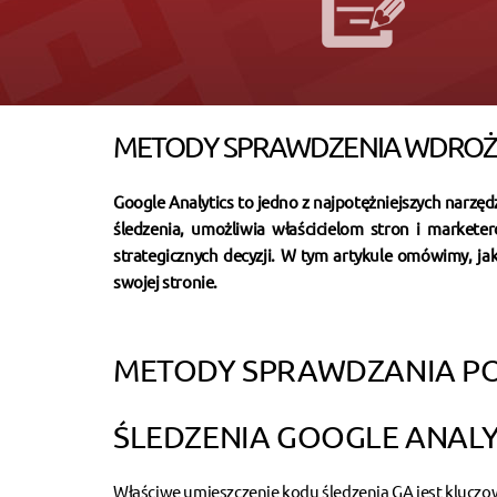
METODY SPRAWDZENIA WDROŻE
Google Analytics to jedno z najpotężniejszych narzę
śledzenia, umożliwia właścicielom stron i market
strategicznych decyzji. W tym artykule omówimy, j
swojej stronie.
METODY SPRAWDZANIA P
ŚLEDZENIA GOOGLE ANALY
Właściwe umieszczenie kodu śledzenia GA jest kluczo