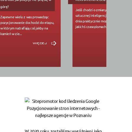
górę?
Jeśli chodzi o zmiany w dziedzinie
sztucznej inteligencji, to każdego
Zapewne wielu z was prowadząc
dnia praktycznie można przeczytać w
pozycjonowanie dochodzi do etapu,
jakichś czasopismach b...
w którym natrafiają coś jakby na
kamień w zie...
więcej
więcej
W 2020 roku zostaliśmy wyróżnieni jako