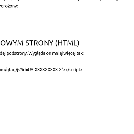
wdrożony:
OWYM STRONY (HTML)
dej podstrony. Wygląda on mniej więcej tak:
com/gtag/js?id=UA-XXXXXXXXX-X"></script>