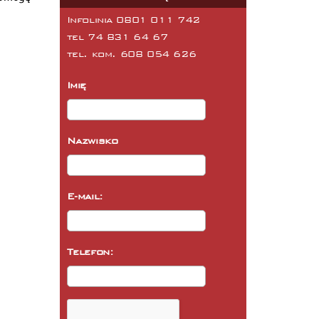
Infolinia 0801 011 742
tel
74 831 64 67
tel. kom.
608 054 626
Imię
Nazwisko
E-mail:
Telefon: