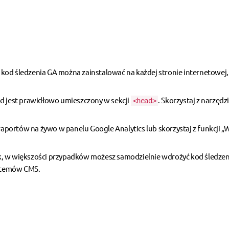
 kod śledzenia GA można zainstalować na każdej stronie internetowej,
d jest prawidłowo umieszczony w sekcji
. Skorzystaj z narzędzi
<head>
raportów na żywo w panelu Google Analytics lub skorzystaj z funkcji „W
, w większości przypadków możesz samodzielnie wdrożyć kod śledzen
ystemów CMS.