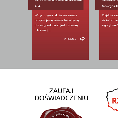
404?
Nowego i Ja
W życiu bywa tak, że nie zawsze
Co jakiś cza
otrzymuje się zawsze to co by się
się informac
chciało, podobnież jest i z dawną
algorytmu Go
informacji ...
więcej
ZAUFAJ
DOŚWIADCZENIU