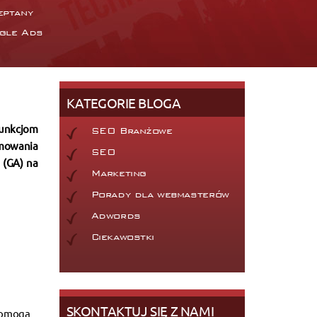
eptany
gle Ads
KATEGORIE BLOGA
funkcjom
SEO Branżowe
jmowania
SEO
 (GA) na
Marketing
Porady dla webmasterów
Adwords
Ciekawostki
SKONTAKTUJ SIĘ Z NAMI
 pomogą