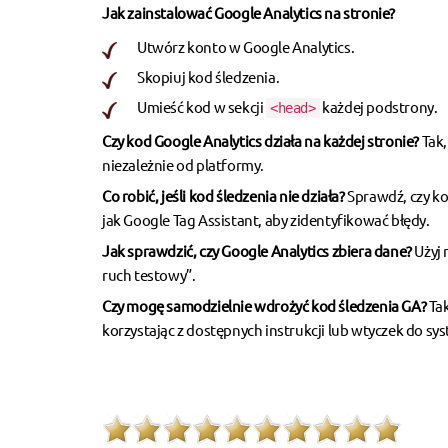
Jak zainstalować Google Analytics na stronie?
Utwórz konto w Google Analytics.
Skopiuj kod śledzenia.
Umieść kod w sekcji
każdej podstrony.
<head>
Czy kod Google Analytics działa na każdej stronie?
Tak,
niezależnie od platformy.
Co robić, jeśli kod śledzenia nie działa?
Sprawdź, czy ko
jak Google Tag Assistant, aby zidentyfikować błędy.
Jak sprawdzić, czy Google Analytics zbiera dane?
Użyj 
ruch testowy”.
Czy mogę samodzielnie wdrożyć kod śledzenia GA?
Tak
korzystając z dostępnych instrukcji lub wtyczek do s