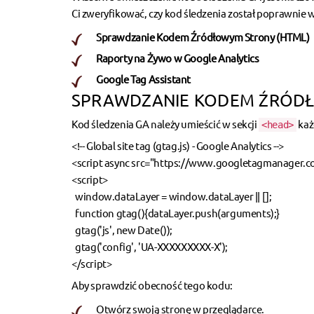
Ci zweryfikować, czy kod śledzenia został poprawnie 
Sprawdzanie Kodem Źródłowym Strony (HTML)
Raporty na Żywo w Google Analytics
Google Tag Assistant
SPRAWDZANIE KODEM ŹRÓDŁ
Kod śledzenia GA należy umieścić w sekcji
każ
<head>
<!-- Global site tag (gtag.js) - Google Analytics -->
<script async src="https://www.googletagmanager.
<script>
window.dataLayer = window.dataLayer || [];
function gtag(){dataLayer.push(arguments);}
gtag('js', new Date());
gtag('config', 'UA-XXXXXXXXX-X');
</script>
Aby sprawdzić obecność tego kodu:
Otwórz swoją stronę w przeglądarce.