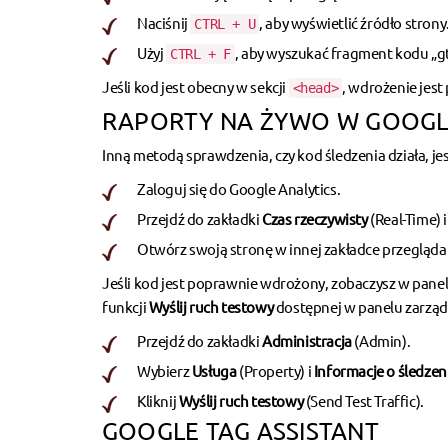
Naciśnij
, aby wyświetlić źródło strony
CTRL + U
Użyj
, aby wyszukać fragment kodu „g
CTRL + F
Jeśli kod jest obecny w sekcji
, wdrożenie jest
<head>
RAPORTY NA ŻYWO W GOOGL
Inną metodą sprawdzenia, czy kod śledzenia działa, je
Zaloguj się do Google Analytics.
Przejdź do zakładki
Czas rzeczywisty
(Real-Time) 
Otwórz swoją stronę w innej zakładce przeglądar
Jeśli kod jest poprawnie wdrożony, zobaczysz w panel
funkcji
Wyślij ruch testowy
dostępnej w panelu zarząd
Przejdź do zakładki
Administracja
(Admin).
Wybierz
Usługa
(Property) i
Informacje o śledzen
Kliknij
Wyślij ruch testowy
(Send Test Traffic).
GOOGLE TAG ASSISTANT