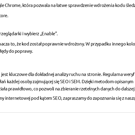
gle Chrome, która pozwala na łatwe sprawdzenie wdrożenia kodu śled
tore.
rzeglądarki i wybierz „Enable”.
oznacza to, że kod został poprawnie wdrożony. W przypadku innego kolo
 błędy do poprawy.
est kluczowe dla dokładnej analizy ruchu na stronie. Regularna weryf
ałań każdej osoby zajmującej się SEO i SEM. Dzięki metodom opisanym
iała prawidłowo, co pozwoli na zbieranie rzetelnych danych do dalszej 
ony internetowej pod kątem SEO, zapraszamy do zapoznania się z naszą