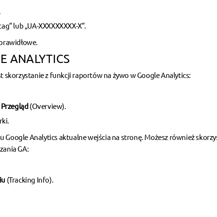
.
tag” lub „UA-XXXXXXXXX-X”.
 prawidłowe.
E ANALYTICS
st skorzystanie z funkcji raportów na żywo w Google Analytics:
i
Przegląd
(Overview).
ki.
u Google Analytics aktualne wejścia na stronę. Możesz również skorzy
zania GA:
iu
(Tracking Info).