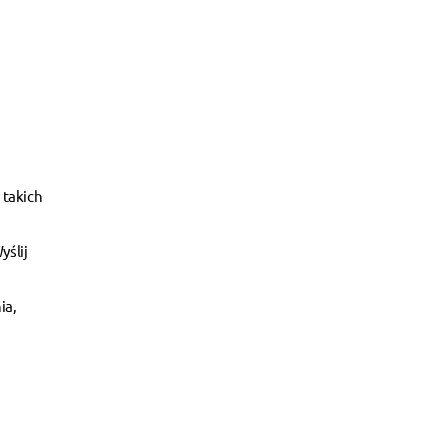
 takich
yślij
ia,