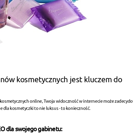
onów kosmetycznych jest kluczem do
g kosmetycznych online, Twoja widoczność w internecie może zadecyd
dla kosmetyczki to nie luksus - to konieczność.
O dla swojego gabinetu: