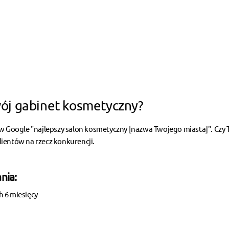
ój gabinet kosmetyczny?
 w Google "najlepszy salon kosmetyczny [nazwa Twojego miasta]". Czy 
klientów na rzecz konkurencji.
nia:
h 6 miesięcy