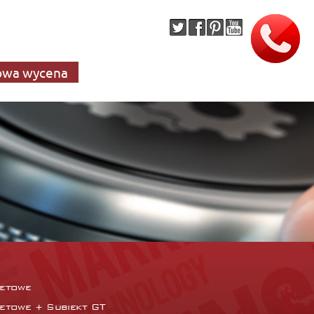
wa wycena
netowe
netowe + Subiekt GT