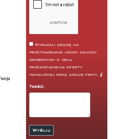
Wyrażam zgodę na
przetwarzanie moich danych
osobowych w celu
przedstawienia oferty
handlowej oraz usług firmy.
Twoja
Treść: