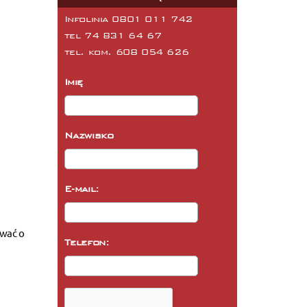
Infolinia 0801 011 742
tel
74 831 64 67
tel. kom.
608 054 626
Imię
Nazwisko
E-mail:
ować o
Telefon: