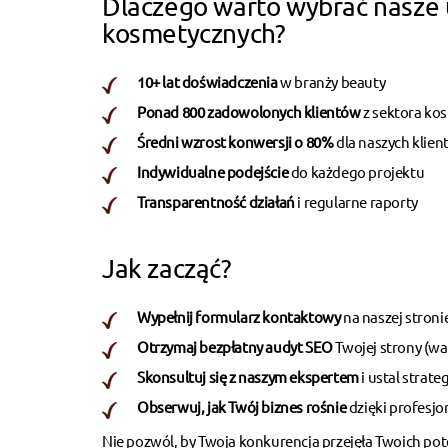
Dlaczego warto wybrać nasze 
kosmetycznych?
10+ lat doświadczenia
w branży beauty
Ponad 800 zadowolonych klientów
z sektora ko
Średni wzrost konwersji o 80%
dla naszych klie
Indywidualne podejście
do każdego projektu
Transparentność działań
i regularne raporty
Jak zacząć?
Wypełnij formularz kontaktowy
na naszej stroni
Otrzymaj bezpłatny audyt SEO
Twojej strony (war
Skonsultuj się z naszym ekspertem
i ustal strate
Obserwuj, jak Twój biznes rośnie
dzięki profesj
Nie pozwól, by Twoja konkurencja przejęła Twoich pot