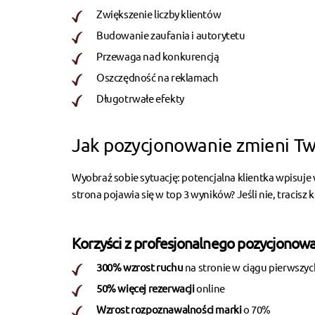
Zwiększenie liczby klientów
Budowanie zaufania i autorytetu
Przewaga nad konkurencją
Oszczędność na reklamach
Długotrwałe efekty
Jak pozycjonowanie zmieni Tw
Wyobraź sobie sytuację: potencjalna klientka wpisuje
strona pojawia się w top 3 wyników? Jeśli nie, tracisz 
Korzyści z profesjonalnego pozycjonowa
300% wzrost ruchu
na stronie w ciągu pierwszyc
50% więcej rezerwacji
online
Wzrost rozpoznawalności marki
o 70%