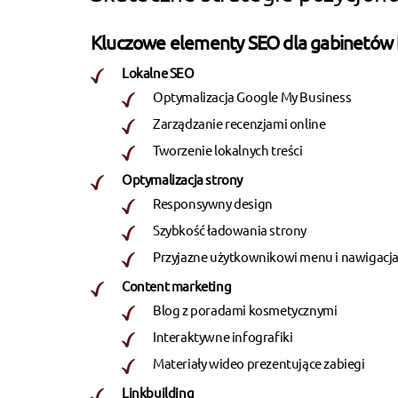
Kluczowe elementy SEO dla gabinetów
Lokalne SEO
Optymalizacja Google My Business
Zarządzanie recenzjami online
Tworzenie lokalnych treści
Optymalizacja strony
Responsywny design
Szybkość ładowania strony
Przyjazne użytkownikowi menu i nawigacj
Content marketing
Blog z poradami kosmetycznymi
Interaktywne infografiki
Materiały wideo prezentujące zabiegi
Linkbuilding