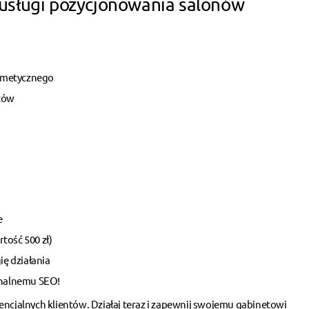
usługi pozycjonowania salonów
smetycznego
ntów
e
tość 500 zł)
gię działania
onalnemu SEO!
encjalnych klientów. Działaj teraz i zapewnij swojemu gabinetowi