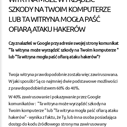
SZKODY NA TWOIM KOMPUTERZE
LUB TA WITRYNA MOGŁA PAŚĆ
OFIARĄ ATAKU HAKERÓW
Czy znalazłeś w Google przy adresie swojej strony komunikat
"Ta witryna może wyrządzić szkody na Twoim komputerze "
lub "Ta witryna mogła paść ofiarą ataku hakerów"?
Twoja witryna prawdopodobnie została więc zawirusowana.
W jaki sposób? Są co najmniej dwie podstawowe możliwości
z prawdopodobieństwem 60% do 40%.
W 40% zawirusowanie i pokazywanie przez Google
komunikatów : "Ta witryna może wyrządzić szkody na
Twoim komputerze " lub "Ta witryna mogła paść ofiarą ataku
hakerów" - wynika z faktu, że Ty, lub inna osoba posiadająca
dostęp do kodu źródłowego strony ma zawirusowany