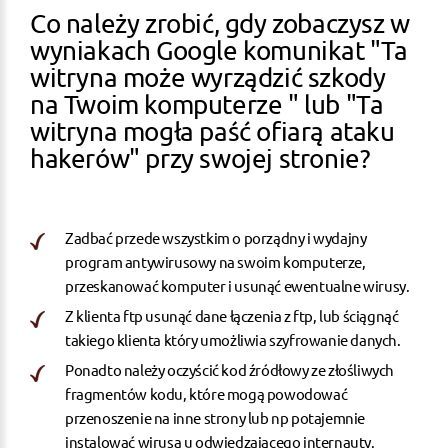
Co należy zrobić, gdy zobaczysz w
wyniakach Google komunikat "Ta
witryna może wyrządzić szkody
na Twoim komputerze " lub "Ta
witryna mogła paść ofiarą ataku
hakerów" przy swojej stronie?
Zadbać przede wszystkim o porządny i wydajny
program antywirusowy na swoim komputerze,
przeskanować komputer i usunąć ewentualne wirusy.
Z klienta ftp usunąć dane łączenia z ftp, lub ściągnąć
takiego klienta który umożliwia szyfrowanie danych.
Ponadto należy oczyścić
kod źródłowy
ze złośliwych
fragmentów kodu, które mogą powodować
przenoszenie na inne strony lub np potajemnie
instalować wirusa u odwiedzającego internauty.