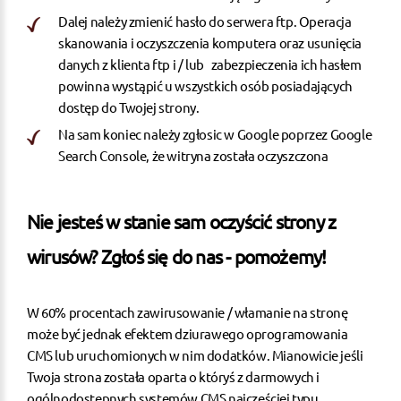
Dalej należy zmienić hasło do serwera ftp. Operacja
skanowania i oczyszczenia komputera oraz usunięcia
danych z klienta ftp i / lub zabezpieczenia ich hasłem
powinna wystąpić u wszystkich osób posiadających
dostęp do Twojej strony.
Na sam koniec należy zgłosic w Google poprzez Google
Search Console, że witryna została oczyszczona
Nie jesteś w stanie sam oczyścić strony z
wirusów?
Zgłoś się do nas - pomożemy!
W 60% procentach zawirusowanie / włamanie na stronę
może być jednak efektem dziurawego oprogramowania
CMS lub uruchomionych w nim dodatków. Mianowicie jeśli
Twoja strona została oparta o któryś z darmowych i
ogólnodostępnych systemów CMS najczęściej typu