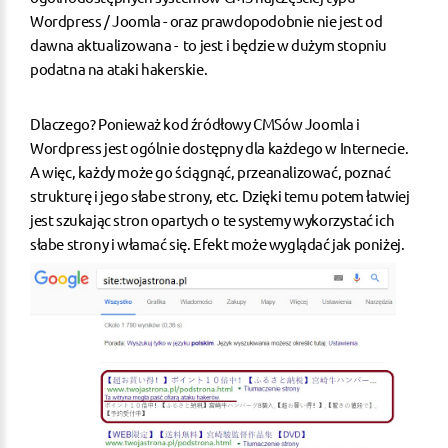
Wordpress / Joomla - oraz prawdopodobnie nie jest od
dawna aktualizowana - to jest i będzie w dużym stopniu
podatna na ataki hakerskie.
Dlaczego? Ponieważ kod źródłowy CMSów Joomla i
Wordpress jest ogólnie dostępny dla każdego w Internecie.
A więc, każdy może go ściągnąć, przeanalizować, poznać
strukturę i jego słabe strony, etc. Dzięki temu potem łatwiej
jest szukając stron opartych o te systemy wykorzystać ich
słabe strony i włamać się. Efekt może wyglądać jak poniżej.