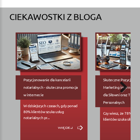
CIEKAWOSTKI Z BLOGA
Pozycjonowanie dla kancelarii
Skuteczne Pozycjonow
notarialnych - skuteczna promocja
Marketing internetowy
w internecie
dla Siłowni oraz Trene
Personalnych
W dzisiejszych czasach, gdy ponad
80% klientów szuka usług
Czy wiesz, że 78% pote
notarialnych pr...
klientów szuka siłowni..
więcej