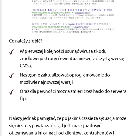
Co należy zrobić?
W pierwszej kolejności usunąć wirusa z kodu
źródłowego strony / ewentualnie wgrać czystą wersję
CMSa,
Następnie zaktualizować oprogramowanie do
możliwie najnowszej wersji
Oraz dla pewności można zmienić też
hasło do serwera
ftp
.
Należy jednak pamiętać, że po jakimś czasie ta sytuacja może
się niestety powtarzać, stąd jeśli masz już dosyć
otrzymywania informacji od klientów, kontrahentów i