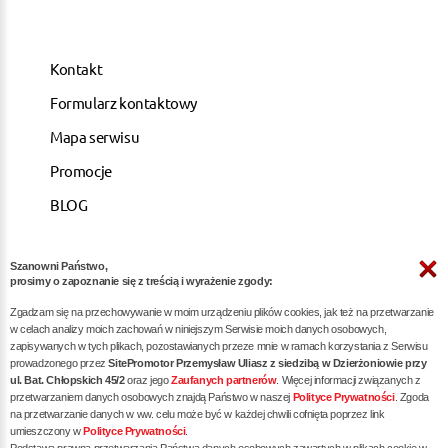
Kontakt
Formularz kontaktowy
Mapa serwisu
Promocje
BLOG
Szanowni Państwo,
ARTYKUŁY
prosimy o zapoznanie się z treścią i wyrażenie zgody:
Zgadzam się na przechowywanie w moim urządzeniu plików cookies, jak też na przetwarzanie
Pozycjonowanie dla kancelarii notarialnych -
w celach analizy moich zachowań w niniejszym Serwisie moich danych osobowych,
zapisywanych w tych plikach, pozostawianych przeze mnie w ramach korzystania z Serwisu
skuteczna promocja w internecie
prowadzonego przez
SitePromotor Przemysław Uliasz z siedzibą w Dzierżoniowie przy
ul. Bat. Chłopskich 45/2
oraz jego
Zaufanych partnerów
. Więcej informacji związanych z
Skuteczne Pozycjonowanie, Marketing internetowy i
przetwarzaniem danych osobowych znajdą Państwo w naszej
Polityce Prywatności
. Zgoda
Reklama dla Siłowni oraz Trenerów Personalnych
na przetwarzanie danych w ww. celu może być w każdej chwili cofnięta poprzez link
umieszczony w
Polityce Prywatności
.
Pozycjonowanie / reklama dla dietetyka - zwiększ