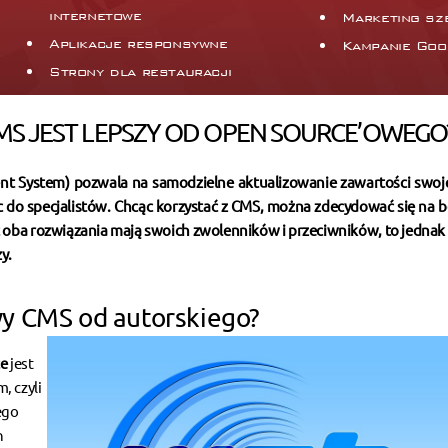
internetowe
Marketing sz
Aplikacje responsywne
Kampanie Goo
Strony dla restauracji
MS JEST LEPSZY OD OPEN SOURCE’OWEGO
t System) pozwala na samodzielne aktualizowanie zawartości swoje
 do specjalistów. Chcąc korzystać z CMS, można zdecydować się na b
ć oba rozwiązania mają swoich zwolenników i przeciwników, to jednak
y.
wy CMS od autorskiego?
ce
jest
 czyli
ego
h