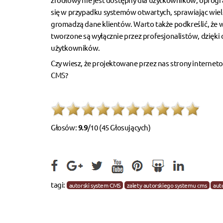
się w przypadku systemów otwartych, sprawiając wiel
gromadzą dane klientów. Warto także podkreślić, że
tworzone są wyłącznie przez profesjonalistów, dzięki 
użytkowników.
Czy wiesz, że projektowane przez nas
strony internet
CMS?
Głosów:
9.9
/10 (45 Głosujących)
tagi:
autorski system CMS
zalety autorskiego systemu cms
aut