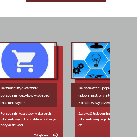
Jak zmniejszyć wskaźnik
Jak sprawdzić i poprawić szybkość
porzucania koszyków w sklepach
ładowania strony internetowej?
internetowych?
Kompleksowy przewodnik
Porzucanie koszyków w sklepach
Szybkość ładowania strony
internetowych to problem, z którym
internetowej to jeden z kluczowych
boryka się wiel...
cz...
więcej
więcej