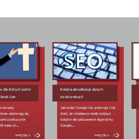
 dla których warto
Kolejna aktualizacja danych
ebook Live
strukturalnych
o serwisy
Jak widać Google nie próżnuje i nie
iowe wdzierają się
dość, że niedawno miało miejsce
ami praktycznie
kolejne aktualizowanie algorytmu
li masz zn...
Google,...
więcej
więcej