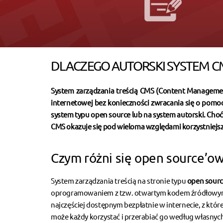
DLACZEGO AUTORSKI SYSTEM C
System zarządzania treścią CMS (Content Managemen
internetowej bez konieczności zwracania się o pomoc
system typu open source lub na system autorski. Cho
CMS okazuje się pod wieloma względami korzystniejsz
Czym różni się open source’o
System zarządzania treścią na stronie typu
open sour
oprogramowaniem z tzw. otwartym kodem źródłowym,
najczęściej dostępnym bezpłatnie w internecie, z któr
może każdy korzystać i przerabiać go według własnyc