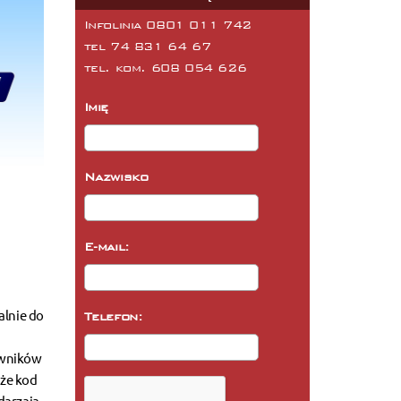
Infolinia 0801 011 742
tel
74 831 64 67
tel. kom.
608 054 626
Imię
Nazwisko
E-mail:
alnie do
Telefon:
owników
, że kod
darzają