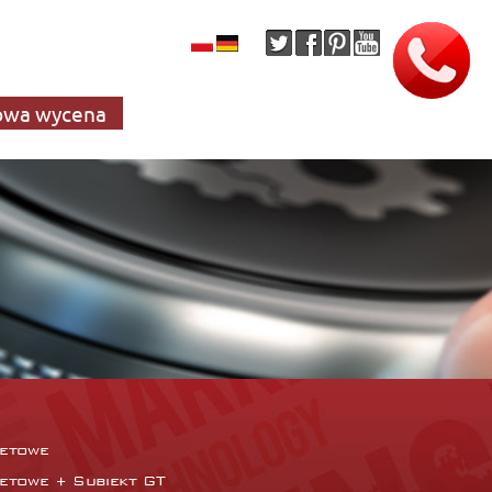
wa wycena
netowe
netowe + Subiekt GT