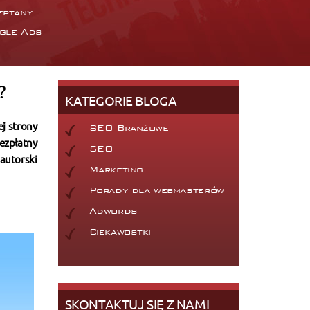
eptany
gle Ads
?
KATEGORIE BLOGA
j strony
SEO Branżowe
ezpłatny
SEO
 autorski
Marketing
Porady dla webmasterów
Adwords
Ciekawostki
SKONTAKTUJ SIĘ Z NAMI