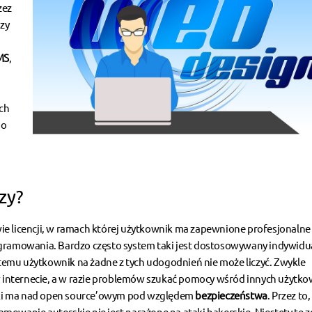
zez
dzy
j
MS
,
ch
go
zy?
ie licencji, w ramach której użytkownik ma zapewnione profesjonalne
ogramowania. Bardzo często system taki jest dostosowywany indywidu
emu użytkownik na żadne z tych udogodnień nie może liczyć. Zwykle
 internecie, a w razie problemów szukać pomocy wśród innych użytk
ski ma nad open source’owym pod względem
bezpieczeństwa
. Przez to
mowanie autorskie nie jest narażone na ataki hakerskie. Niestety te z