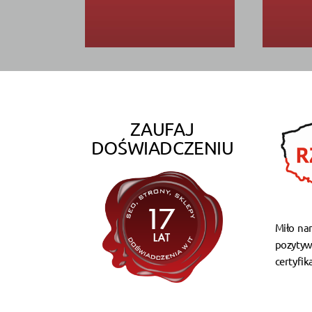
ZAUFAJ
DOŚWIADCZENIU
Miło na
pozytyw
certyfik