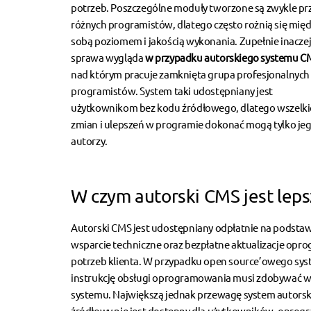
potrzeb. Poszczególne moduły tworzone są zwykle pr
różnych programistów, dlatego często rożnią się mię
sobą poziomem i jakością wykonania. Zupełnie inacze
sprawa wygląda
w przypadku autorskiego systemu C
nad którym pracuje zamknięta grupa profesjonalnych
programistów. System taki udostępniany jest
użytkownikom bez kodu źródłowego, dlatego wszelki
zmian i ulepszeń w programie dokonać mogą tylko je
autorzy.
W czym autorski CMS jest leps
Autorski CMS
jest udostępniany odpłatnie na podstaw
wsparcie techniczne oraz bezpłatne aktualizacje opr
potrzeb klienta. W przypadku open source’owego syst
instrukcję obsługi oprogramowania musi zdobywać w
systemu. Największą jednak przewagę system autor
źródłowy nie jest dostępny dla użytkowników, oprogra