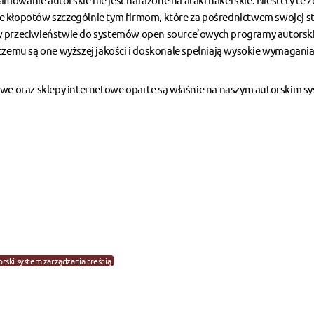
e kłopotów szczególnie tym firmom, które za pośrednictwem swojej s
 w przeciwieństwie do systemów open source’owych programy autorsk
czemu są one wyższej jakości i doskonale spełniają wysokie wymagania
owe
oraz
sklepy internetowe
oparte są właśnie na naszym autorskim s
orski system zarządzania treścią