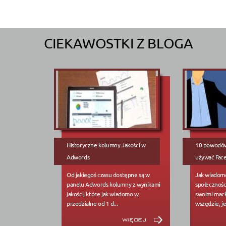
CIEKAWOSTKI Z BLOGA
Historyczne kolumny Jakości w
10 powodów,
Adwords
używać Fac
Od jakiegoś czasu dostępne są w
Jak wiadom
panelu Adwords kolumny z wynikami
społecznośc
jakości, które jak wiadomo w
swoimi mack
przedzialne od 1 d...
wszędzie, jeś
więcej