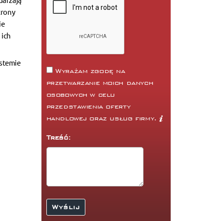
trony
ie
 ich
ystemie
Wyrażam zgodę na
przetwarzanie moich danych
osobowych w celu
przedstawienia oferty
handlowej oraz usług firmy.
Treść: