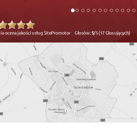
ia ocena jakości usług SitePromotor Głosów:
5
/5 (17 Głosujących)