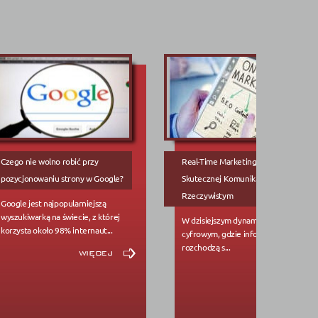
Czego nie wolno robić przy
Real-Time Marketing: Złote Zasady
pozycjonowaniu strony w Google?
Skutecznej Komunikacji w Czasie
Rzeczywistym
Google jest najpopularniejszą
wyszukiwarką na świecie, z której
W dzisiejszym dynamicznym świecie
korzysta około 98% internaut...
cyfrowym, gdzie informacje
rozchodzą s...
więcej
więcej