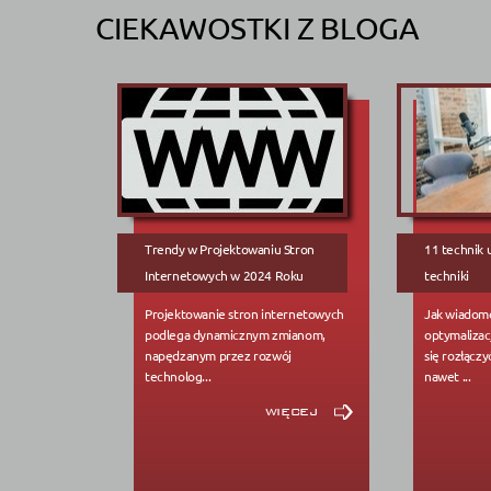
CIEKAWOSTKI Z BLOGA
Trendy w Projektowaniu Stron
11 technik 
Internetowych w 2024 Roku
techniki
Projektowanie stron internetowych
Jak wiadomo
podlega dynamicznym zmianom,
optymalizacj
napędzanym przez rozwój
się rozłączy
technolog...
nawet ...
więcej