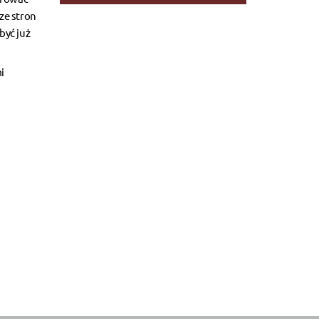
ze stron
być już
i