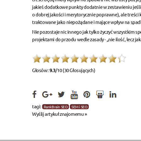
jakieś dodatkowe punkty dodatnie w zestawieniu jeśli c
o dobrej jakości i merytorycznie poprawne), ale treści
traktowane jako niepożądane i mające wpływ na spadk
Nie pozostaje nic innego jak tylko życzyć wszystkim sp
projektami do przodu wedle zasady - „nie ilość, lecz jak
Głosów:
9.3
/10 (30 Głosujących)
tagi:
RankBrain SEO
SEM i SEO
Wyślij artykuł znajomemu »