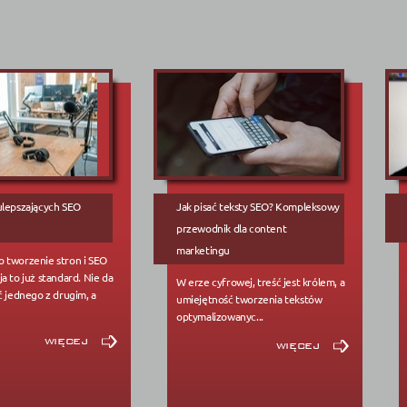
ulepszających SEO
Jak pisać teksty SEO? Kompleksowy
przewodnik dla content
marketingu
 tworzenie stron i SEO
a to już standard. Nie da
W erze cyfrowej, treść jest królem, a
ć jednego z drugim, a
umiejętność tworzenia tekstów
optymalizowanyc...
więcej
więcej