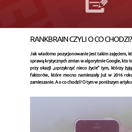
RANKBRAIN CZYLI O CO CHODZI?
Jak wiadomo pozycjonowanie jest takim zajęciem, któ
sprawą krytycznych zmian w algorytmie Google, kto to 
przy okazji „uprzykrzyć nieco życie” tym, którzy ż
faktorów, które mocno namieszały już w 2016 r
zamieszanie. A o co chodzi? O tym w poniższym artyku