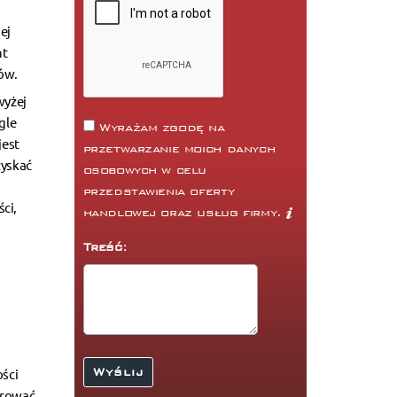
ej
nt
ków.
wyżej
gle
Wyrażam zgodę na
jest
przetwarzanie moich danych
zyskać
osobowych w celu
przedstawienia oferty
ci,
handlowej oraz usług firmy.
Treść:
ości
erować