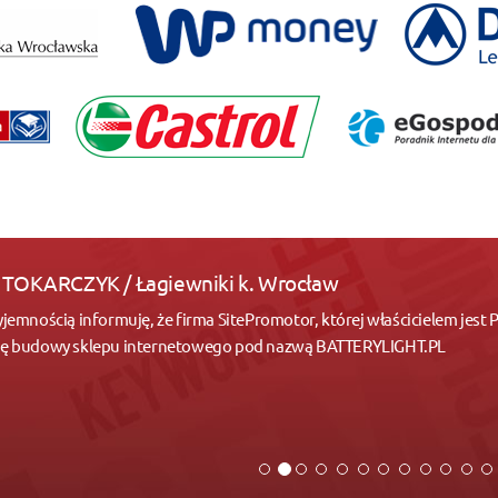
 TOKARCZYK / Łagiewniki k. Wrocław
yjemnością informuję, że firma SitePromotor, której właścicielem jest
gę budowy sklepu internetowego pod nazwą BATTERYLIGHT.PL