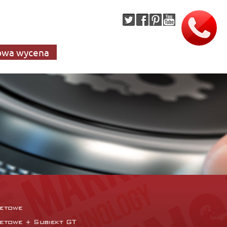
wa wycena
netowe
netowe + Subiekt GT