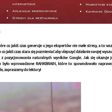
internetowe
Marketing sz
Aplikacje responsywne
Kampanie Goo
Strony dla restauracji
re co jakiś czas generuje u jego ekspertów nie małe stresy, a to ws
co jakiś czas stara się pozmieniać aby ulepszyć działanie swojej wyszu
yją z pozycjonowania naturalnych wyników Google. Jak się okazuje 
oku było wprowadzone RANKBRAIN, które to spowodowało napraw
le, zapraszamy do lektury!