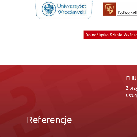
FHU
Z prz
usłu
Referencje