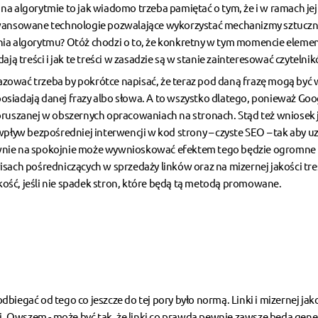
na algorytmie to jak wiadomo trzeba pamiętać o tym, że i w ramach jej
aawansowane technologie pozwalające wykorzystać mechanizmy sztuczn
ałania algorytmu? Otóż chodzi o to, że konkretny w tym momencie eleme
ją treści i jak te treści w zasadzie są w stanie zainteresować czytelni
brazować trzeba by pokrótce napisać, że teraz pod daną frazę mogą być 
 posiadają danej frazy albo słowa. A to wszystko dlatego, ponieważ Goo
oruszanej w obszernych opracowaniach na stronach. Stąd też wniosek 
wpływ bezpośredniej interwencji w kod strony – czyste SEO – tak aby u
ewnie na spokojnie może wywnioskować efektem tego będzie ogromne
sach pośredniczących w sprzedaży linków oraz na mizernej jakości treś
ość, jeśli nie spadek stron, które będą tą metodą promowane.
biegać od tego co jeszcze do tej pory było normą. Linki i mizernej jak
cji. Owszem - może być tak, że linki co prawda pewnie zawsze będą gen