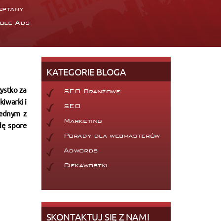
eptany
gle Ads
KATEGORIE BLOGA
zystko za
SEO Branżowe
kiwarki i
SEO
jednym z
Marketing
dę spore
Porady dla webmasterów
Adwords
Ciekawostki
SKONTAKTUJ SIĘ Z NAMI