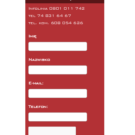
Infolinia 0801 011 742
tel
74 831 64 67
tel. kom.
608 054 626
Imię
Nazwisko
E-mail:
Telefon: