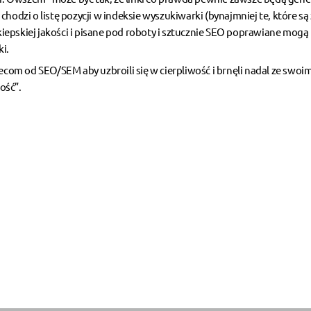
hodzi o listę pozycji w indeksie wyszukiwarki (bynajmniej te, które są 
 kiepskiej jakości i pisane pod roboty i sztucznie SEO poprawiane mogą 
i.
ecom od SEO/SEM aby uzbroili się w cierpliwość i brnęli nadal ze swoim
ość”.