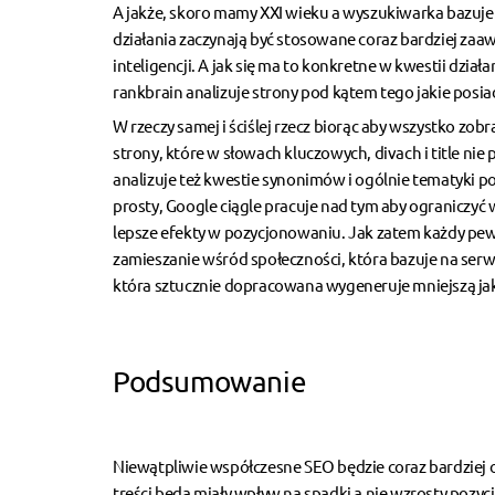
A jakże, skoro mamy XXI wieku a wyszukiwarka bazuje 
działania zaczynają być stosowane coraz bardziej z
inteligencji. A jak się ma to konkretne w kwestii dzi
rankbrain analizuje strony pod kątem tego jakie posiada
W rzeczy samej i ściślej rzecz biorąc aby wszystko zo
strony, które w słowach kluczowych, divach i title nie
analizuje też kwestie synonimów i ogólnie tematyki p
prosty, Google ciągle pracuje nad tym aby ograniczyć 
lepsze efekty w pozycjonowaniu. Jak zatem każdy p
zamieszanie wśród społeczności, która bazuje na serwi
która sztucznie dopracowana wygeneruje mniejszą jak
Podsumowanie
Niewątpliwie współczesne SEO będzie coraz bardziej od
treści będą miały wpływ na spadki a nie wzrosty pozy