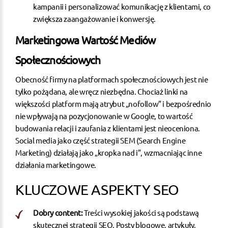
kampanii i personalizować komunikację z klientami, co
zwiększa zaangażowanie i konwersję.
Marketingowa Wartość Mediów
Społecznościowych
Obecność firmy na platformach społecznościowych jest nie
tylko pożądana, ale wręcz niezbędna. Chociaż linki na
większości platform mają atrybut „nofollow” i bezpośrednio
nie wpływają na
pozycjonowanie w Google
, to wartość
budowania relacji i zaufania z klientami jest nieoceniona.
Social media jako część strategii SEM (Search Engine
Marketing) działają jako „kropka nad i”, wzmacniając inne
działania marketingowe.
KLUCZOWE ASPEKTY SEO
Dobry content:
Treści wysokiej jakości są podstawą
skutecznej strategii
SEO
. Posty blogowe, artykuły,