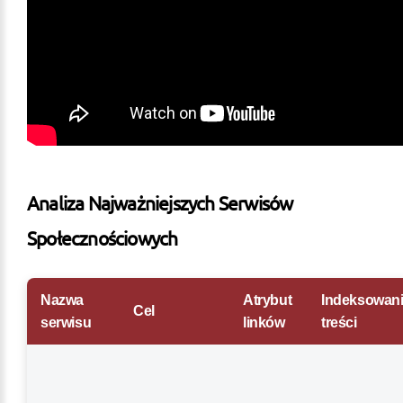
Analiza Najważniejszych Serwisów
Społecznościowych
Nazwa
Atrybut
Indeksowan
Cel
serwisu
linków
treści