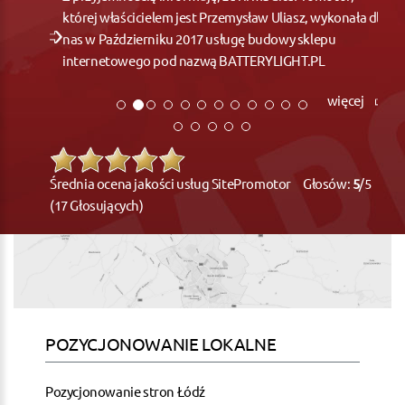
której właścicielem jest Przemysław Uliasz, wykonała dla
nas w Październiku 2017 usługę budowy sklepu
internetowego pod nazwą BATTERYLIGHT.PL
więcej
Średnia ocena jakości usług SitePromotor Głosów:
5
/5
(17 Głosujących)
POZYCJONOWANIE LOKALNE
Pozycjonowanie stron Łódź