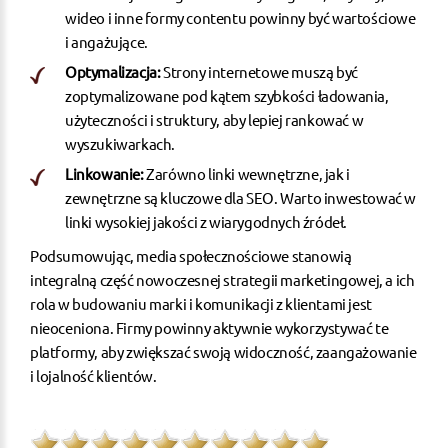
wideo i inne formy contentu powinny być wartościowe
i angażujące.
Optymalizacja:
Strony internetowe
muszą być
zoptymalizowane pod kątem szybkości ładowania,
użyteczności i struktury, aby lepiej rankować w
wyszukiwarkach.
Linkowanie:
Zarówno
linki wewnętrzne
, jak i
zewnętrzne są kluczowe dla SEO. Warto inwestować w
linki wysokiej jakości z wiarygodnych źródeł.
Podsumowując, media społecznościowe stanowią
integralną część nowoczesnej strategii marketingowej, a ich
rola w budowaniu marki i komunikacji z klientami jest
nieoceniona. Firmy powinny aktywnie wykorzystywać te
platformy, aby zwiększać swoją widoczność, zaangażowanie
i lojalność klientów.