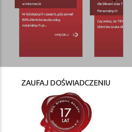
w internecie
dla Siłowni oraz Trene
Personalnych
W dzisiejszych czasach, gdy ponad
80% klientów szuka usług
Czy wiesz, że 78% pote
notarialnych pr...
klientów szuka siłowni..
więcej
ZAUFAJ DOŚWIADCZENIU