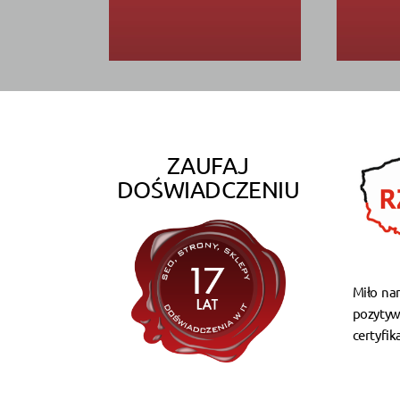
ZAUFAJ
DOŚWIADCZENIU
Miło na
pozytyw
certyfik