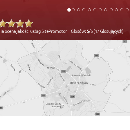
ia ocena jakości usług SitePromotor Głosów:
5
/5 (17 Głosujących)