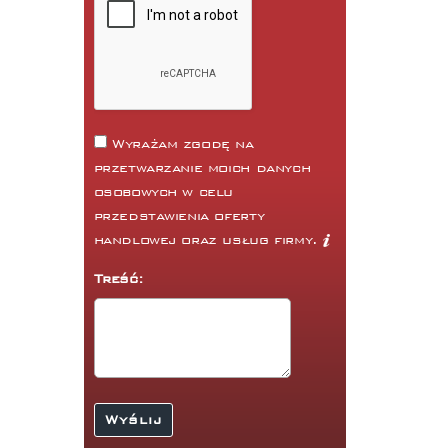
Wyrażam zgodę na
przetwarzanie moich danych
osobowych w celu
przedstawienia oferty
handlowej oraz usług firmy.
Treść: