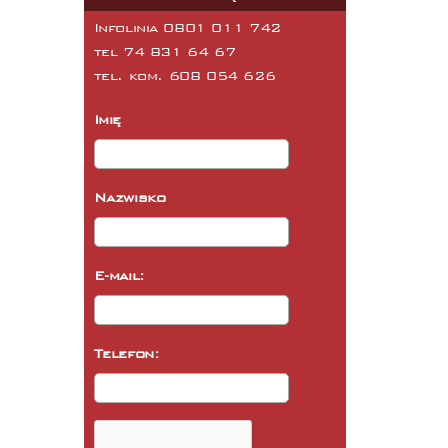
Infolinia 0801 011 742
tel
74 831 64 67
tel. kom.
608 054 626
Imię
Nazwisko
E-mail:
Telefon: