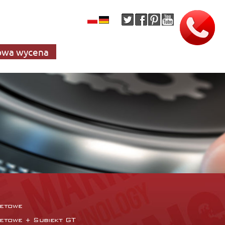
wa wycena
netowe
netowe + Subiekt GT