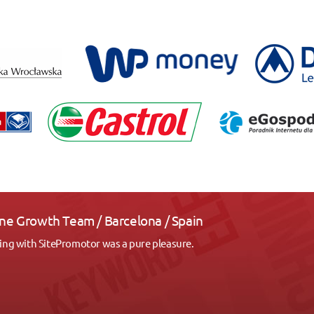
owth Team / Barcelona / Spain
 SitePromotor was a pure pleasure.