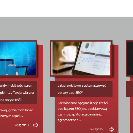
rdy mobilności stron
Jak prawidłowo zoptymalizować
le - czy Twoja witryna
obrazy pod SEO?
 na przyszłość?
Jak wiadomo optymalizacja treści
pod kątem SEO jest podstawową
owej, gdzie mobilność
czynnością, która zapewnia iż
uczowym aspek...
zgromadzone ...
więcej
więcej