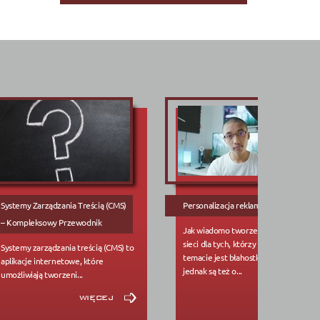
Systemy Zarządzania Treścią (CMS)
Personalizacja reklam w Internecie
– Kompleksowy Przewodnik
Jak wiadomo tworzenie reklam w
sieci dla tych, którzy są obeznani w
Systemy zarządzania treścią (CMS) to
temacie jest błahostką, niemniej
aplikacje internetowe, które
jednak są też o...
umożliwiają tworzeni...
więcej
więcej