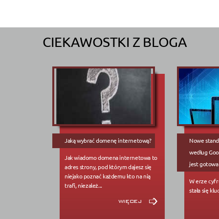
CIEKAWOSTKI Z BLOGA
Jaką wybrać domenę internetową?
Nowe standa
według Goog
Jak wiadomo domena internetowa to
jest gotowa
adres strony, pod którym dajesz się
niejako poznać każdemu kto na nią
W erze cyfr
trafi, niezależ...
stała się kl
więcej