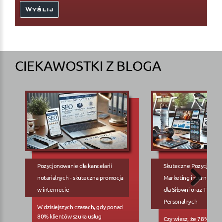
CIEKAWOSTKI Z BLOGA
Pozycjonowanie dla kancelarii
Skuteczne Pozycjonow
notarialnych - skuteczna promocja
Marketing internetowy
w internecie
dla Siłowni oraz Trene
Personalnych
W dzisiejszych czasach, gdy ponad
80% klientów szuka usług
Czy wiesz, że 78% pote