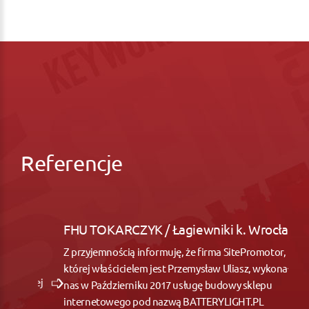
Referencje
FHU TOKARCZYK / Łagiewniki k. Wrocław
Z przyjemnością informuję, że firma SitePromotor,
której właścicielem jest Przemysław Uliasz, wykonała dla
nas w Październiku 2017 usługę budowy sklepu
internetowego pod nazwą BATTERYLIGHT.PL