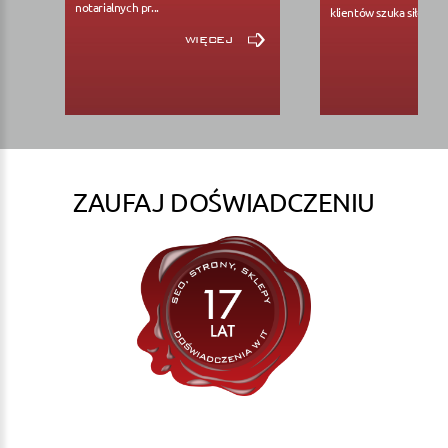
notarialnych pr...
klientów szuka siłowni..
więcej
ZAUFAJ DOŚWIADCZENIU