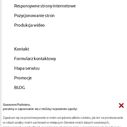
Responsywne strony internetowe
Pozycjonowanie stron
Produkcja wideo
Kontakt
Formularz kontaktowy
Mapa serwisu
Promocje
BLOG
Szanowni Państwo,
ARTYKUŁY
prosimy o zapoznanie się z treścią i wyrażenie zgody:
Zgadzam się na przechowywanie w moim urządzeniu plików cookies, jak też na przetwarzanie
Pozycjonowanie dla kancelarii notarialnych -
w celach analizy moich zachowań w niniejszym Serwisie moich danych osobowych,