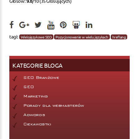
Głosów:
9.8
/10 (35 Głosujących)
tagi:
Wielojęzykowe SEO
Pozycjonowanie w wielu językach
hreflang
KATEGORIE BLOGA
SEO Branżowe
SEO
Marketing
Porady dla webmasterów
Adwords
Ciekawostki