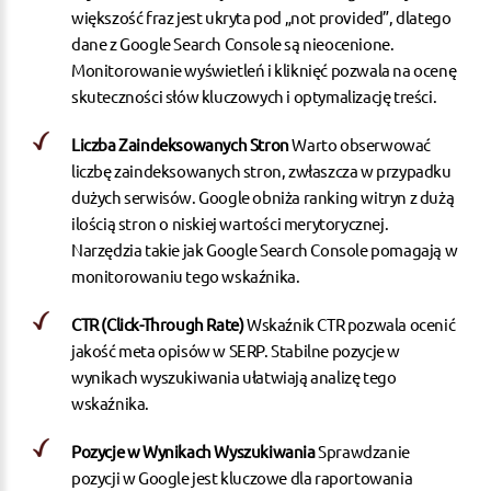
większość fraz jest
ukryta pod „not provided”
, dlatego
dane z Google Search Console są nieocenione.
Monitorowanie wyświetleń i kliknięć pozwala na ocenę
skuteczności słów kluczowych i optymalizację treści.
Liczba Zaindeksowanych Stron
Warto obserwować
liczbę zaindeksowanych stron, zwłaszcza w przypadku
dużych serwisów. Google obniża ranking witryn z dużą
ilością stron o niskiej wartości merytorycznej.
Narzędzia takie jak Google Search Console pomagają w
monitorowaniu tego wskaźnika.
CTR (Click-Through Rate)
Wskaźnik CTR pozwala ocenić
jakość meta opisów w
SERP
. Stabilne pozycje w
wynikach wyszukiwania ułatwiają analizę tego
wskaźnika.
Pozycje w Wynikach Wyszukiwania
Sprawdzanie
pozycji w Google jest kluczowe dla raportowania