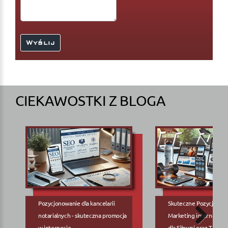
CIEKAWOSTKI Z BLOGA
Pozycjonowanie dla kancelarii
Skuteczne Pozycjonow
notarialnych - skuteczna promocja
Marketing internetowy
w internecie
dla Siłowni oraz Trene