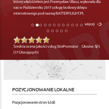
której właścicielem jest Przemysław Uliasz, wykonała dla
nas w Październiku 2017 usługę budowy sklepu
internetowego pod nazwą BATTERYLIGHT.PL
więcej
Średnia ocena jakości usług SitePromotor Głosów:
5
/5
(17 Głosujących)
POZYCJONOWANIE LOKALNE
Pozycjonowanie stron Łódź