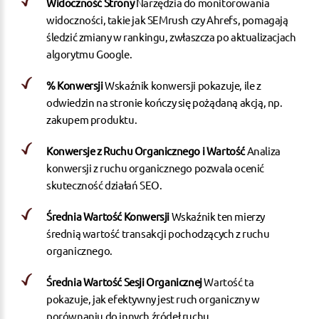
Widoczność Strony
Narzędzia do monitorowania
widoczności, takie jak SEMrush czy Ahrefs, pomagają
śledzić zmiany w rankingu, zwłaszcza po aktualizacjach
algorytmu Google.
% Konwersji
Wskaźnik konwersji pokazuje, ile z
odwiedzin na stronie kończy się pożądaną akcją, np.
zakupem produktu.
Konwersje z Ruchu Organicznego i Wartość
Analiza
konwersji z ruchu organicznego pozwala ocenić
skuteczność działań SEO.
Średnia Wartość Konwersji
Wskaźnik ten mierzy
średnią wartość transakcji pochodzących z ruchu
organicznego.
Średnia Wartość Sesji Organicznej
Wartość ta
pokazuje, jak efektywny jest ruch organiczny w
porównaniu do innych źródeł ruchu.