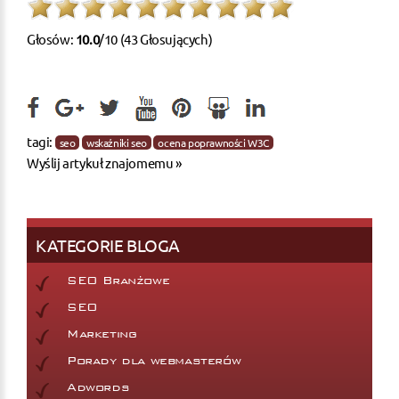
Głosów:
10.0
/10 (43 Głosujących)
tagi:
seo
wskaźniki seo
ocena poprawności W3C
Wyślij artykuł znajomemu »
KATEGORIE BLOGA
SEO Branżowe
SEO
Marketing
Porady dla webmasterów
Adwords