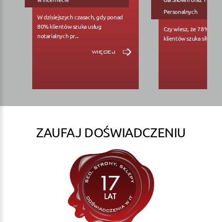
Personalnych
W dzisiejszych czasach, gdy ponad
80% klientów szuka usług
Czy wiesz, że 78% pote
notarialnych pr...
klientów szuka siłowni..
więcej
ZAUFAJ DOŚWIADCZENIU