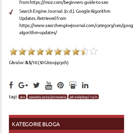
from
https://moz.com/beginners-guide-to-seo
Search Engine Journal. (n.d.). Google Algorithm
Updates. Retrieved from
https://www.searchenginejournal.com/category/seo/goog
algorithm-updates/
Głosów:
8.5
/10 (30 Głosujących)
tagi:
seo
sposoby pozycjonowania
jak zwiększyć ruch
KATEGORIE BLOGA