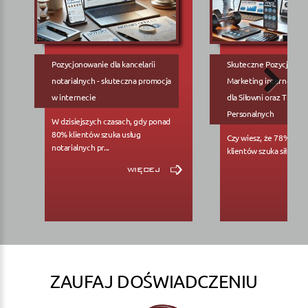
Pozycjonowanie dla kancelarii
Skuteczne Pozycjonow
notarialnych - skuteczna promocja
Marketing internetowy
w internecie
dla Siłowni oraz Trene
Personalnych
W dzisiejszych czasach, gdy ponad
80% klientów szuka usług
Czy wiesz, że 78% pote
notarialnych pr...
klientów szuka siłowni..
więcej
ZAUFAJ DOŚWIADCZENIU