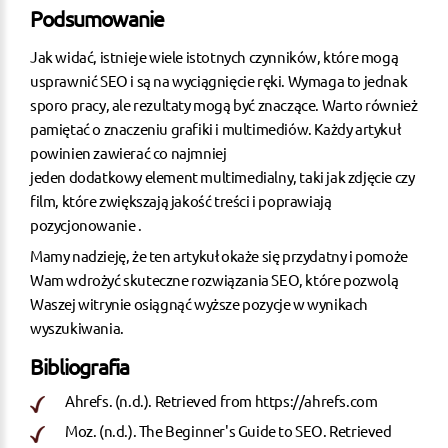
Podsumowanie
Jak widać, istnieje wiele istotnych czynników, które mogą
usprawnić SEO i są na wyciągnięcie ręki. Wymaga to jednak
sporo pracy, ale rezultaty mogą być znaczące. Warto również
pamiętać o znaczeniu grafiki i multimediów. Każdy artykuł
powinien zawierać co najmniej
jeden dodatkowy element multimedialny, taki jak zdjęcie czy
film, które zwiększają jakość treści i poprawiają
pozycjonowanie
.
Mamy nadzieję, że ten artykuł okaże się przydatny i pomoże
Wam wdrożyć skuteczne rozwiązania SEO, które pozwolą
Waszej witrynie osiągnąć wyższe pozycje w wynikach
wyszukiwania.
Bibliografia
Ahrefs. (n.d.). Retrieved from
https://ahrefs.com
Moz. (n.d.). The Beginner's Guide to SEO. Retrieved