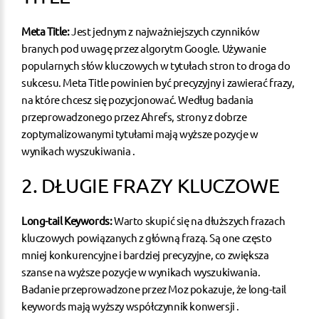
Meta Title:
Jest jednym z najważniejszych czynników
branych pod uwagę przez algorytm Google. Używanie
popularnych słów kluczowych w tytułach stron to droga do
sukcesu. Meta Title powinien być precyzyjny i zawierać frazy,
na które chcesz się pozycjonować. Według badania
przeprowadzonego przez Ahrefs,
strony z dobrze
zoptymalizowanymi tytułami
mają wyższe pozycje w
wynikach wyszukiwania .
2. DŁUGIE FRAZY KLUCZOWE
Long-tail Keywords:
Warto skupić się na dłuższych frazach
kluczowych powiązanych z główną frazą. Są one często
mniej konkurencyjne i bardziej precyzyjne, co zwiększa
szanse na wyższe pozycje w wynikach wyszukiwania.
Badanie przeprowadzone przez Moz pokazuje, że long-tail
keywords mają wyższy współczynnik konwersji .