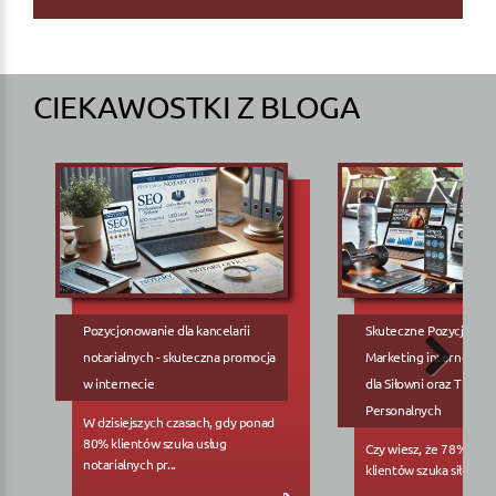
CIEKAWOSTKI Z BLOGA
Pozycjonowanie dla kancelarii
Skuteczne Pozycjonow
notarialnych - skuteczna promocja
Marketing internetowy
w internecie
dla Siłowni oraz Trene
Personalnych
W dzisiejszych czasach, gdy ponad
80% klientów szuka usług
Czy wiesz, że 78% pote
notarialnych pr...
klientów szuka siłowni..