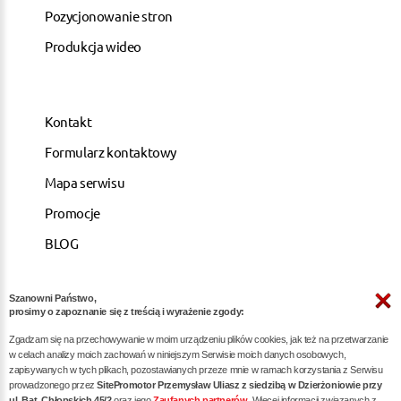
Pozycjonowanie stron
Produkcja wideo
Kontakt
Formularz kontaktowy
Mapa serwisu
Promocje
BLOG
Szanowni Państwo,
ARTYKUŁY
prosimy o zapoznanie się z treścią i wyrażenie zgody:
Zgadzam się na przechowywanie w moim urządzeniu plików cookies, jak też na przetwarzanie
Pozycjonowanie dla kancelarii notarialnych -
w celach analizy moich zachowań w niniejszym Serwisie moich danych osobowych,
zapisywanych w tych plikach, pozostawianych przeze mnie w ramach korzystania z Serwisu
skuteczna promocja w internecie
prowadzonego przez
SitePromotor Przemysław Uliasz z siedzibą w Dzierżoniowie przy
ul. Bat. Chłopskich 45/2
oraz jego
Zaufanych partnerów
. Więcej informacji związanych z