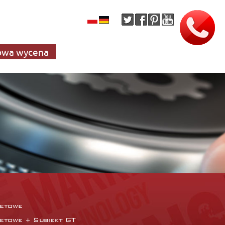
wa wycena
netowe
netowe + Subiekt GT