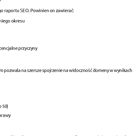
 raportu SEO. Powinien on zawierać:
niego okresu
tencjalne przyczyny
orm pozwala na szersze spojrzenie na widoczność domeny w wynikach
p 50)
prawy