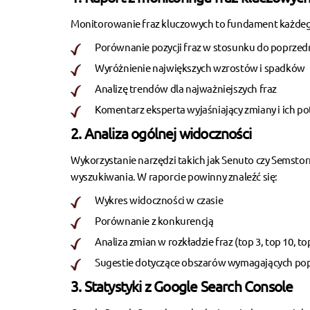
Monitorowanie fraz kluczowych
to fundament każdego
Porównanie pozycji fraz w stosunku do poprzed
Wyróżnienie największych wzrostów i spadków
Analizę trendów dla najważniejszych fraz
Komentarz eksperta wyjaśniający zmiany i ich po
2. Analiza ogólnej widoczności
Wykorzystanie narzędzi takich jak Senuto czy Semst
wyszukiwania. W raporcie powinny znaleźć się:
Wykres widoczności w czasie
Porównanie z konkurencją
Analiza zmian w rozkładzie fraz (top 3, top 10, to
Sugestie dotyczące obszarów wymagających po
3. Statystyki z Google Search Console