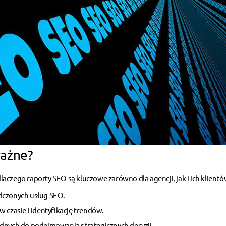
ważne?
aczego raporty SEO są kluczowe zarówno dla agencji, jak i ich klientó
adczonych usług SEO.
w czasie i identyfikację trendów.
ędnych do podejmowania strategicznych decyzji.