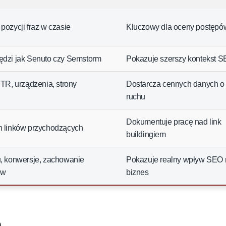
pozycji fraz w czasie
Kluczowy dla oceny postępó
ędzi jak Senuto czy Semstorm
Pokazuje szerszy kontekst 
CTR, urządzenia, strony
Dostarcza cennych danych o
ruchu
Dokumentuje pracę nad link
h linków przychodzących
buildingiem
u, konwersje, zachowanie
Pokazuje realny wpływ SEO 
ów
biznes
:
h