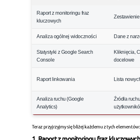
Raport z monitoringu fraz
Zestawienie 
kluczowych
Analiza ogólnej widoczności
Dane z narz
Statystyki z Google Search
Kliknięcia, 
Console
docelowe
Raport linkowania
Lista nowyc
Analiza ruchu (Google
Źródła ruch
Analytics)
użytkownik
Teraz przyjrzyjmy się bliżej każdemu z tych elementów
1. Raport z monitoringu fraz kluczowyc