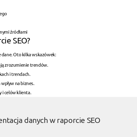
nego
nymi źródłami
cie SEO?
e dane. Oto kilka wskazówek:
iają zrozumienie trendów.
kach i trendach.
h wpływ na biznes.
 i celów klienta.
entacja danych w raporcie SEO