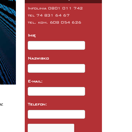
Infolinia 0801 011 742
tel
74 831 64 67
tel. kom.
608 054 626
Imię
Nazwisko
E-mail:
w:
Telefon: