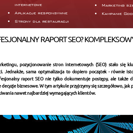
internetowe
Marketing sz
Aplikacje responsywne
Kampanie Goo
Strony dla restauracji
FESJONALNY RAPORT SEO? KOMPLEKSOW
ketingu, pozycjonowanie stron internetowych (SEO) stało się k
ci. Jednakże, sama optymalizacja to dopiero początek - równie isto
fesjonalny raport SEO nie tylko dokumentuje postępy, ale także d
 decyzje biznesowe. W tym artykule przyjrzymy się szczegółowo, jak 
kiwania nawet najbardziej wymagających klientów.