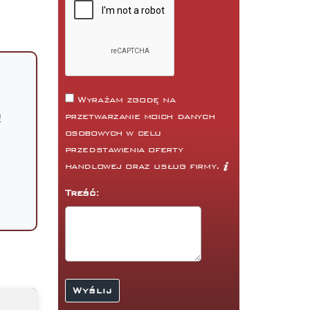
Wyrażam zgodę na
!
przetwarzanie moich danych
osobowych w celu
przedstawienia oferty
handlowej oraz usług firmy.
Treść: