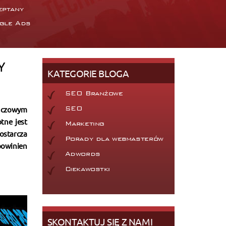
eptany
gle Ads
Y
KATEGORIE BLOGA
SEO Branżowe
luczowym
SEO
tne jest
Marketing
ostarcza
Porady dla webmasterów
powinien
Adwords
Ciekawostki
SKONTAKTUJ SIĘ Z NAMI