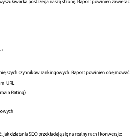
 wyszukiwarka postrzega naszą stronę. Raport powinien zawierać:
ia
żniejszych czynników rankingowych. Raport powinien obejmować:
ami URL
omain Rating)
ngowych
 jak działania SEO przekładają się na realny ruch i konwersje: