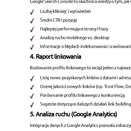
Google Search Console to skarbnica wiedzy o tym, jak
Liczbę kliknięć i wyświetleń
Średni CTR i pozycję
Najlepiej performujące strony i frazy
Analizę ruchu mobilnego vs. desktop
Informacje o błędach indeksowania i crawlowan
4. Raport linkowania
Budowanie profilu linkowego
to wciąż jeden z najwa
Listę nowo pozyskanych linków z datami i adres
Ocenę jakości nowych linków (np. Trust Flow, D
Porównanie profilu linkowego z konkurencją
Sugestie dotyczące dalszych działań link buildi
5. Analiza ruchu (Google Analytics)
Integracja danych z Google Analytics pozwala zobaczyć,