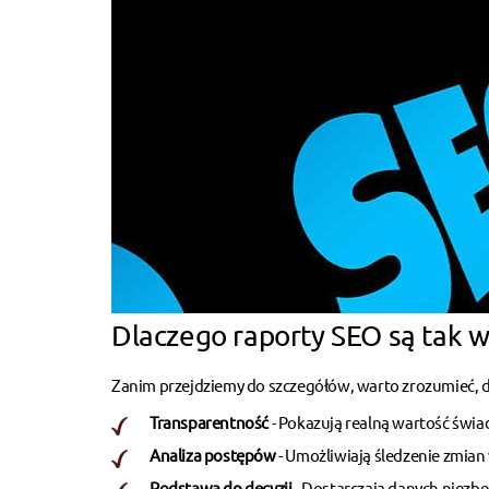
Dlaczego raporty SEO są tak 
Zanim przejdziemy do szczegółów, warto zrozumieć, dl
Transparentność
- Pokazują realną wartość świ
Analiza postępów
- Umożliwiają śledzenie zmian 
Podstawa do decyzji
- Dostarczają danych niezb