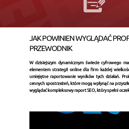
JAK POWINIEN WYGLĄDAĆ PRO
PRZEWODNIK
W dzisiejszym dynamicznym świecie cyfrowego mar
elementem strategii online dla firm każdej wielkoś
umiejętne raportowanie wyników tych działań. Pro
cennych spostrzeżeń, które mogą wpłynąć na przyszłe
wyglądać kompleksowy raport SEO, który spełni ocze