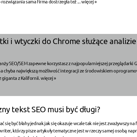
ozwiązania sama firma dostrzegła też ...
więcej »
ki i wtyczki do Chrome służące analizie
ranży SEO/SEM zapewne korzystasz z najpopularniejszej przeglądarki 
a chyba największą możliwość integracji ze środowiskiem oprogram
iganta z Kalifornii.
więcej »
zny tekst SEO musi być długi?
się być błahy jednak jak się okazuje wcale tak nie jest zważywszy na 
writer, którzy pisze artykuły tematyczne jest w rzeczy samej osobą na