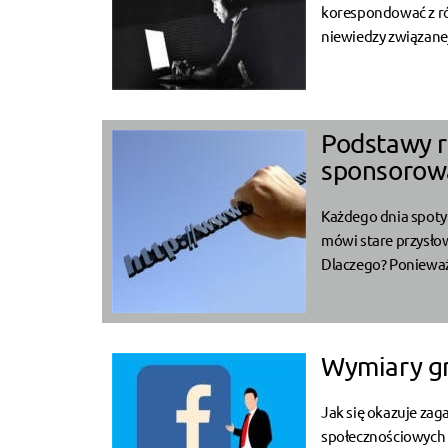
korespondować z ró
niewiedzy związanej 
Podstawy re
sponsorow
Każdego dnia spoty
mówi stare przysłow
Dlaczego? Ponieważ
Wymiary gr
Jak się okazuje zag
społecznościowych są