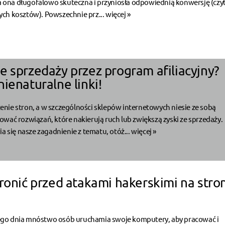
ła ona długofalowo skuteczna i przyniosła odpowiednią konwersję (czyt
ch kosztów). Powszechnie prz...
więcej »
e sprzedaży przez program afiliacyjny?
ienaturalne linki!
nie stron, a w szczególności sklepów internetowych niesie ze sobą
wać rozwiązań, które nakierują ruch lub zwiększą zyski ze sprzedaży.
ia się nasze zagadnienie z tematu, otóż...
więcej »
hronić przed atakami hakerskimi na stro
go dnia mnóstwo osób uruchamia swoje komputery, aby pracować i