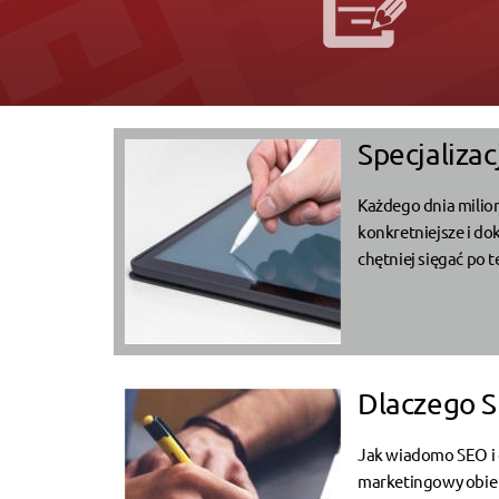
Specjalizac
Każdego dnia milion
konkretniejsze i do
chętniej sięgać po 
Dlaczego S
Jak wiadomo SEO i 
marketingowy obie sk