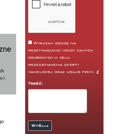
Wyrażam zgodę na
czne
przetwarzanie moich danych
osobowych w celu
przedstawienia oferty
ach
handlowej oraz usług firmy.
u i
Treść:
go