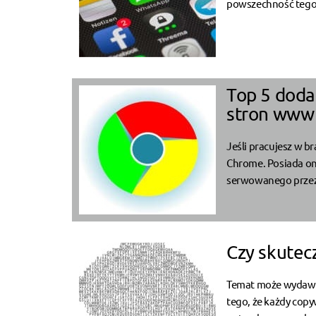
powszechność tego r
Top 5 dodat
stron www
Jeśli pracujesz w b
Chrome. Posiada on
serwowanego przez g
Czy skutec
Temat może wydawać 
tego, że każdy copy