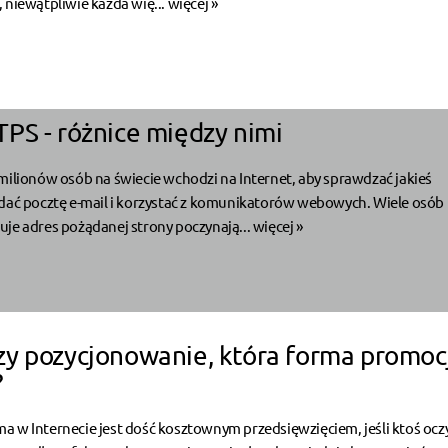
 niewątpliwie każda wię...
więcej »
PS - różnice między nimi
milionów osób na świecie wchodzi na Internet, aby sprawdzać jakieś
ądać pocztę e-mail i korzystać z komunikatorów webowych. Wiele osób
je adres pożądanej strony poczynają...
więcej »
y pozycjonowanie, która forma promocj
?
 w Internecie jest dość kosztownym przedsięwzięciem, jeśli ktoś ocz