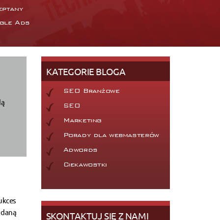
eptany
gle Ads
KATEGORIE BLOGA
SEO Branżowe
dą
SEO
Marketing
Porady dla webmasterów
Adwords
Ciekawostki
ukces
ć daną
SKONTAKTUJ SIĘ Z NAMI