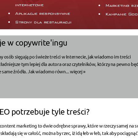
internetowe
Marketing sz
Aplikacje responsywne
Kampanie Goo
Strony dla restauracji
je w copywrite'ingu
y osób sięgają po świeże treści w Internecie, jak wiadomo im treści
kładniejsze tym lepiej dla autora oraz czytelników, którzy na pewno bę
te same źródła. Jak wiadomo równ...
więcej »
EO potrzebuje tyle treści?
content marketing to dwie odrębne sprawy, które w rzeczy samej na s
ładają się w całość, można by rzec, iż idą łeb w łeb, tak aby pociągną