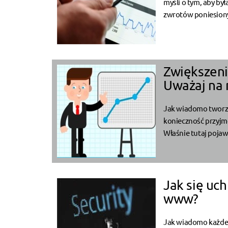
myśli o tym, aby by
zwrotów poniesiony
Zwiększeni
Uważaj na n
Jak wiadomo tworze
konieczność przyjmo
Właśnie tutaj pojaw
Jak się uc
www?
Jak wiadomo każde