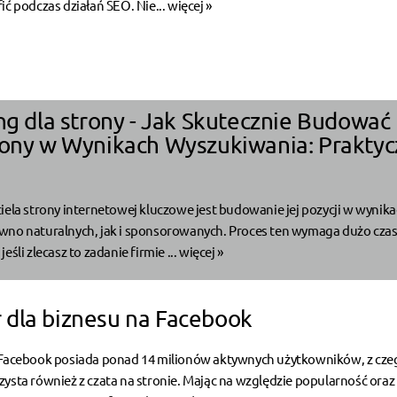
ić podczas działań SEO. Nie...
więcej »
ing dla strony - Jak Skutecznie Budować
rony w Wynikach Wyszukiwania: Prakty
iela strony internetowej kluczowe jest budowanie jej pozycji w wynik
wno naturalnych, jak i sponsorowanych. Proces ten wymaga dużo czas
eśli zlecasz to zadanie firmie ...
więcej »
dla biznesu na Facebook
 Facebook posiada ponad 14 milionów aktywnych użytkowników, z cze
ysta również z czata na stronie. Mając na względzie popularność oraz