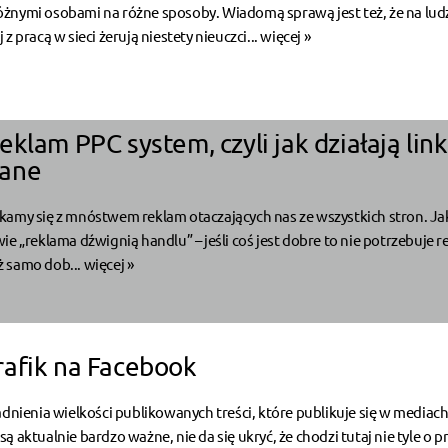
żnymi osobami na różne sposoby. Wiadomą sprawą jest też, że na ludz
z pracą w sieci żerują niestety nieuczci...
więcej »
klam PPC system, czyli jak działają link
ane
kamy się z mnóstwem reklam otaczających nas ze wszystkich stron. Ja
ie „reklama dźwignią handlu” – jeśli coś jest dobre to nie potrzebuje r
 samo dob...
więcej »
afik na Facebook
adnienia wielkości publikowanych treści, które publikuje się w mediac
 aktualnie bardzo ważne, nie da się ukryć, że chodzi tutaj nie tyle o p