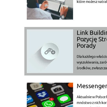
które możesz natraf
Link Build
Pozycję St
Porady
Dla każdego właścic
wyszukiwania, zaró
środków, zwłaszcza j
Messenger 
Aktualnie w Polsce
mnóstwo z nich korz