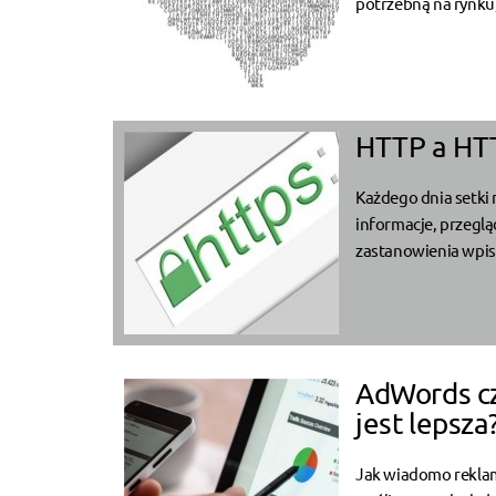
potrzebną na rynku,
HTTP a HTT
Każdego dnia setki 
informacje, przegl
zastanowienia wpisu
AdWords cz
jest lepsza
Jak wiadomo reklama