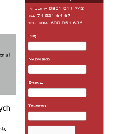
Infolinia 0801 011 742
tel
74 831 64 67
tel. kom.
608 054 626
Imię
nia i
Nazwisko
E-mail:
ych
Telefon:
nia,