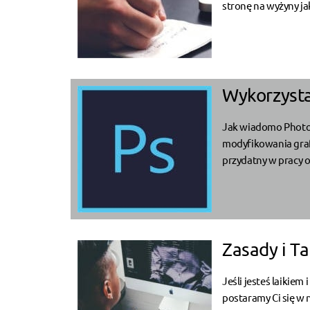
stronę na wyżyny jak
Wykorzyst
Jak wiadomo Photos
modyfikowania grafi
przydatny w pracy o
Zasady i T
Jeśli jesteś laikiem
postaramy Ci się w