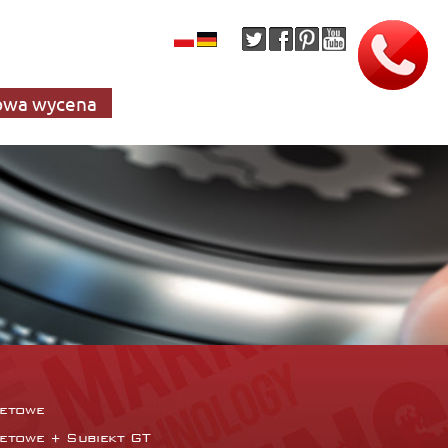
wa wycena
netowe
netowe + Subiekt GT