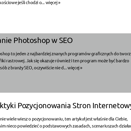
ościowe jeśli chodzi o...
więcej »
anie Photoshop w SEO
hop to jeden z najbardziej znanych programów graficznych do tworze
ki rastrowej. Jak się okazuje również i ten program może być bardzo
sób z branży SEO, oczywiście nie d...
więcej »
aktyki Pozycjonowania Stron Internetow
 i nie wiele wiesz o pozycjonowaniu, ten artykuł jest właśnie dla Ciebie,
 nim nieco powiedzieć o podstawowych zasadach, scenariuszach działa