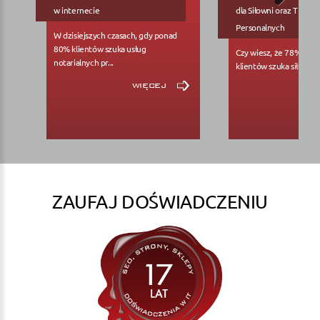
w internecie
dla Siłowni oraz Trene
Personalnych
W dzisiejszych czasach, gdy ponad
80% klientów szuka usług
Czy wiesz, że 78% pote
notarialnych pr...
klientów szuka siłowni..
więcej
ZAUFAJ DOŚWIADCZENIU