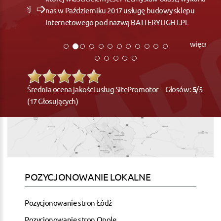
nas w Październiku 2017 usługę budowy sklepu
internetowego pod nazwą BATTERYLIGHT.PL
więcej
Średnia ocena jakości usług SitePromotor Głosów:
5
/5
(17 Głosujących)
POZYCJONOWANIE LOKALNE
Pozycjonowanie stron Łódź
Pozycjonowanie stron Opole