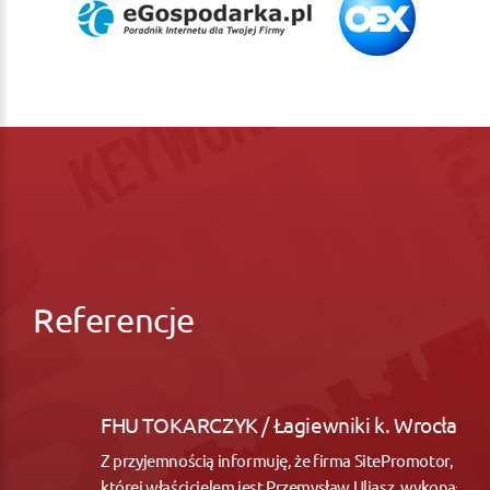
Referencje
FHU TOKARCZYK / Łagiewniki k. Wrocław
Z przyjemnością informuję, że firma SitePromotor,
której właścicielem jest Przemysław Uliasz, wykonała dla