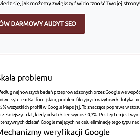
wiedz się, jak możemy zwiększyć widoczność Twojej strony
ÓW DARMOWY AUDYT SEO
Skala problemu
edług najnowszych badań przeprowadzonych przez Google we współp
niwersytetem Kalifornijskim, problem fikcyjnych wizytówek dotyka mni
,5% wszystkich profili w Google Maps [1]. To znacząca poprawa w sto
cześniejszych lat, kiedy odsetek ten wynosił 0,7%. Postęp ten jest wyn
ntensywnych działań Google mających na celu eliminację tego typu nad
Mechanizmy weryfikacji Google