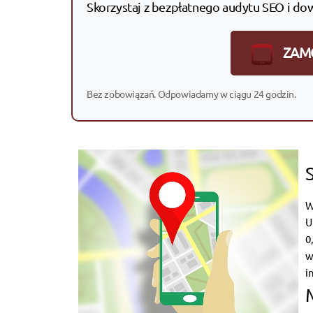
Skorzystaj z bezpłatnego audytu SEO i do
ZAM
Bez zobowiązań. Odpowiadamy w ciągu 24 godzin.
W
U
0
w
i