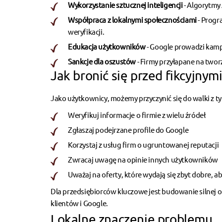
Wykorzystanie sztucznej inteligencji
- Algorytmy 
Współpraca z lokalnymi społecznościami
- Prog
weryfikacji.
Edukacja użytkowników
- Google prowadzi kamp
Sankcje dla oszustów
- Firmy przyłapane na twor
Jak bronić się przed fikcyjny
Jako użytkownicy, możemy przyczynić się do walki z 
Weryfikuj informacje o firmie z wielu źródeł
Zgłaszaj podejrzane profile do Google
Korzystaj z usług firm o ugruntowanej reputacji
Zwracaj uwagę na opinie innych użytkowników
Uważaj na oferty, które wydają się zbyt dobre, a
Dla przedsiębiorców kluczowe jest
budowanie silnej o
klientów i Google.
Lokalne znaczenie problemu