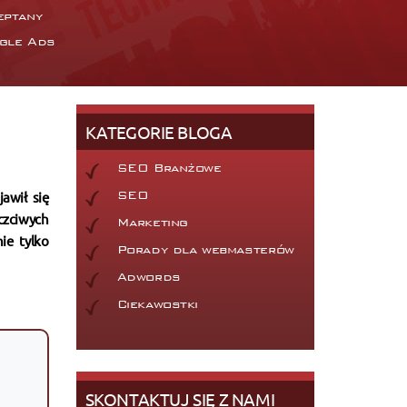
eptany
gle Ads
KATEGORIE BLOGA
SEO Branżowe
awił się
SEO
czciwych
Marketing
ie tylko
Porady dla webmasterów
Adwords
Ciekawostki
SKONTAKTUJ SIĘ Z NAMI