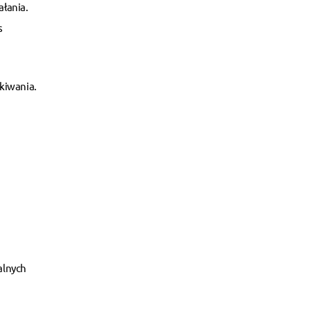
ałania.
s
kiwania.
alnych