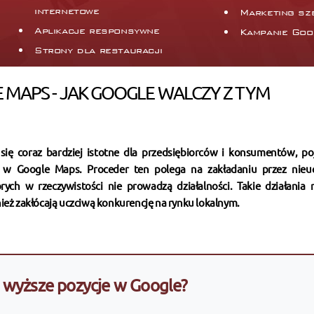
internetowe
Marketing sz
Aplikacje responsywne
Kampanie Goo
Strony dla restauracji
 MAPS - JAK GOOGLE WALCZY Z TYM
się coraz bardziej istotne dla przedsiębiorców i konsumentów, poj
k w Google Maps. Proceder ten polega na zakładaniu przez nieu
rych w rzeczywistości nie prowadzą działalności. Takie działania n
ież zakłócają uczciwą konkurencję na rynku lokalnym.
wyższe pozycje w Google?