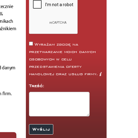
tecznie
5%
ynikach
aźnikiem
Wyrażam zgodę na
przetwarzanie moich danych
osobowych w celu
przedstawienia oferty
od danym
handlowej oraz usług firmy.
Treść:
 firm.