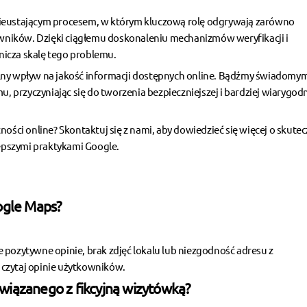
nieustającym procesem, w którym kluczową rolę odgrywają zarówno
ników. Dzięki ciągłemu doskonaleniu mechanizmów weryfikacji i
nicza skalę tego problemu.
lny wpływ na jakość informacji dostępnych online. Bądźmy świadomymi
przyczyniając się do tworzenia bezpieczniejszej i bardziej wiarygod
ci online? Skontaktuj się z nami, aby dowiedzieć się więcej o
skute
pszymi praktykami Google.
ogle Maps?
 pozytywne opinie, brak zdjęć lokalu lub niezgodność adresu z
i czytaj opinie użytkowników.
 związanego z fikcyjną wizytówką?