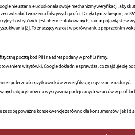
oogle nieustannie udoskonala swoje mechanizmy weryfikacji, aby sku
rzeciwdziałać tworzeniu fałszywych profili. Dzięki tym zabiegom, aż 8
ikcyjnych wizytówek jest obecnie blokowanych, zanim pojawią się w w
yszukiwania [2]. To znaczący wzrost w porównaniu z poprzednim wsk
fizyczną pocztą kod PIN na adres podany w profilu firmy.
ptowaniem wizytówki, Google dokładnie sprawdza, co znajduje się p
nie społeczności użytkowników w weryfikację i zgłaszanie nadużyć.
wanych algorytmów do wykrywania podejrzanych wzorców w profilach
sie ze sobą poważne konsekwencje zarówno dla konsumentów, jak i dla