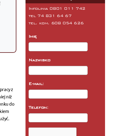
!
Infolinia 0801 011 742
tel
74 831 64 67
tel. kom.
608 054 626
Imię
Nazwisko
E-mail:
racy z
ej niż
sunku do
Telefon:
ikiem
użyć.