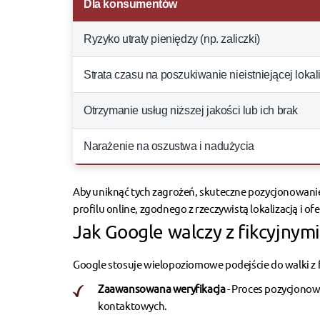
Dla konsumentów
Ryzyko utraty pieniędzy (np. zaliczki)
Strata czasu na poszukiwanie nieistniejącej lokali
Otrzymanie usług niższej jakości lub ich brak
Narażenie na oszustwa i nadużycia
Aby uniknąć tych zagrożeń,
skuteczne pozycjonowanie
profilu online, zgodnego z rzeczywistą lokalizacją i ofe
Jak Google walczy z fikcyjnym
Google stosuje wielopoziomowe podejście do walki z 
Zaawansowana weryfikacja
-
Proces pozycjonow
kontaktowych.