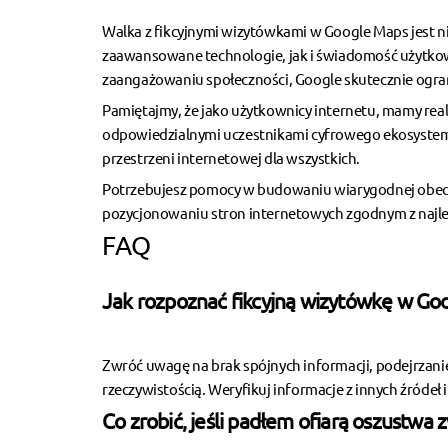
Walka z fikcyjnymi wizytówkami w Google Maps jest 
zaawansowane technologie, jak i świadomość użytkow
zaangażowaniu społeczności, Google skutecznie ogra
Pamiętajmy, że jako użytkownicy internetu, mamy rea
odpowiedzialnymi uczestnikami cyfrowego ekosystemu, 
przestrzeni internetowej dla wszystkich.
Potrzebujesz pomocy w budowaniu wiarygodnej obecnoś
pozycjonowaniu stron internetowych
zgodnym z najle
FAQ
Jak rozpoznać fikcyjną wizytówkę w Go
Zwróć uwagę na brak spójnych informacji, podejrzanie
rzeczywistością. Weryfikuj informacje z innych źródeł 
Co zrobić, jeśli padłem ofiarą oszustwa