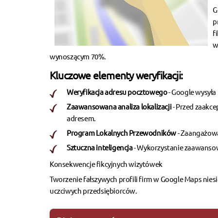
G
p
f
w
wynoszącym 70%.
Kluczowe elementy weryfikacji:
Weryfikacja adresu pocztowego
- Google wysyła 
Zaawansowana analiza lokalizacji
- Przed zaakce
adresem.
Program Lokalnych Przewodników
- Zaangażowa
Sztuczna inteligencja
- Wykorzystanie zaawanso
Konsekwencje fikcyjnych wizytówek
Tworzenie fałszywych profili firm w Google Maps nie
uczciwych przedsiębiorców.