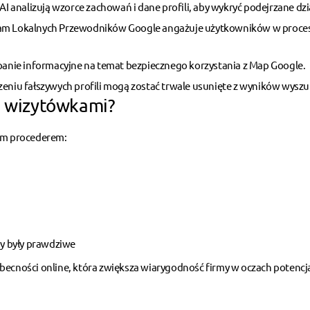
AI analizują wzorce zachowań i dane profili, aby wykryć podejrzane dzi
ram
Lokalnych Przewodników Google
angażuje użytkowników w proce
anie informacyjne na temat bezpiecznego korzystania z Map Google.
zeniu fałszywych profili mogą zostać trwale usunięte z wyników wyszu
mi wizytówkami?
tym procederem:
by były prawdziwe
becności online
, która zwiększa wiarygodność firmy w oczach potencj