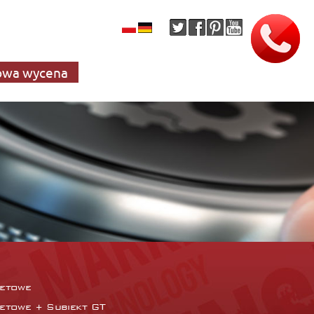
wa wycena
netowe
netowe + Subiekt GT