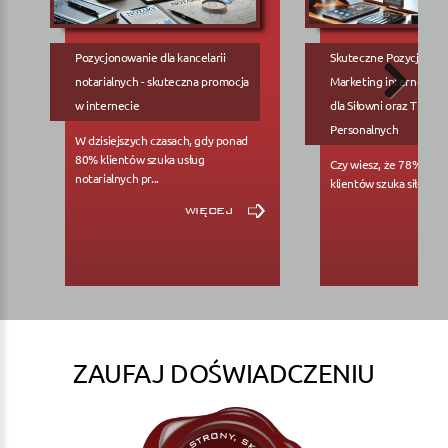
Pozycjonowanie dla kancelarii
Skuteczne Pozycjonow
notarialnych - skuteczna promocja
Marketing internetowy
w internecie
dla Siłowni oraz Trene
Personalnych
W dzisiejszych czasach, gdy ponad
80% klientów szuka usług
Czy wiesz, że 78% pote
notarialnych pr...
klientów szuka siłowni..
więcej
ZAUFAJ DOŚWIADCZENIU