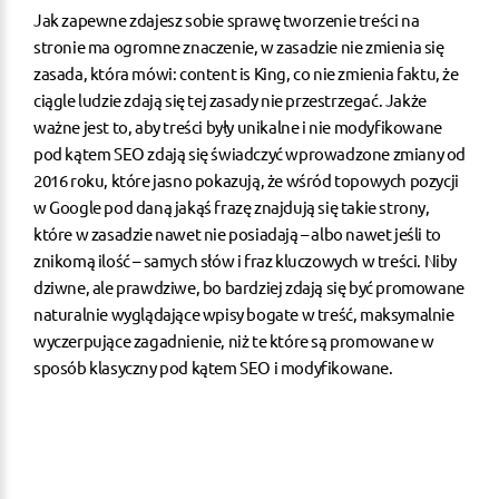
Jak zapewne zdajesz sobie sprawę tworzenie treści na
stronie ma ogromne znaczenie, w zasadzie nie zmienia się
zasada, która mówi: content is King, co nie zmienia faktu, że
ciągle ludzie zdają się tej zasady nie przestrzegać. Jakże
ważne jest to, aby treści były unikalne i nie modyfikowane
pod kątem SEO zdają się świadczyć wprowadzone zmiany od
2016 roku, które jasno pokazują, że wśród topowych pozycji
w Google pod daną jakąś frazę znajdują się takie strony,
które w zasadzie nawet nie posiadają – albo nawet jeśli to
znikomą ilość – samych słów i fraz kluczowych w treści. Niby
dziwne, ale prawdziwe, bo bardziej zdają się być promowane
naturalnie wyglądające wpisy bogate w treść, maksymalnie
wyczerpujące zagadnienie, niż te które są promowane w
sposób klasyczny pod kątem SEO i modyfikowane.