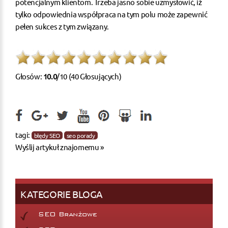
potencjalnym klientom. Trzeba jasno sobie uzmysłowić, iż
tylko odpowiednia współpraca na tym polu może zapewnić
pełen sukces z tym związany.
Głosów:
10.0
/10 (40 Głosujących)
tagi:
błędy SEO
seo porady
Wyślij artykuł znajomemu »
KATEGORIE BLOGA
SEO Branżowe