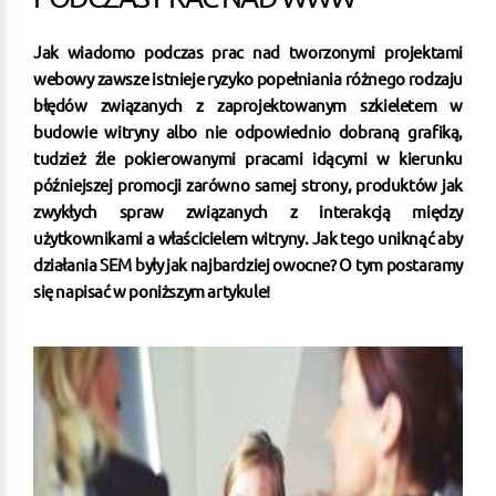
Jak wiadomo podczas prac nad tworzonymi projektami
webowy zawsze istnieje ryzyko popełniania różnego rodzaju
błędów związanych z zaprojektowanym szkieletem w
budowie witryny albo nie odpowiednio dobraną grafiką,
tudzież źle pokierowanymi pracami idącymi w kierunku
późniejszej promocji zarówno samej strony, produktów jak
zwykłych spraw związanych z interakcją między
użytkownikami a właścicielem witryny. Jak tego uniknąć aby
działania SEM były jak najbardziej owocne? O tym postaramy
się napisać w poniższym artykule!