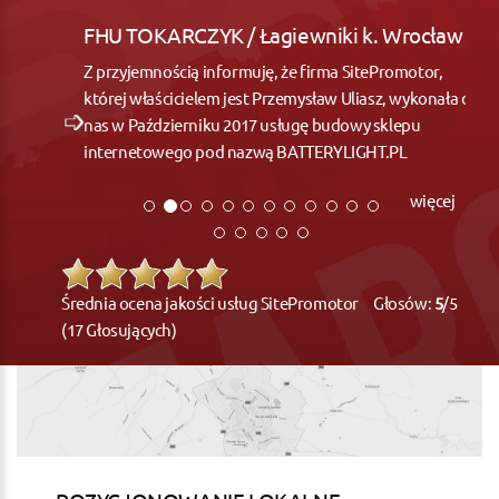
FHU TOKARCZYK / Łagiewniki k. Wrocław
Z przyjemnością informuję, że firma SitePromotor,
której właścicielem jest Przemysław Uliasz, wykonała dla
nas w Październiku 2017 usługę budowy sklepu
internetowego pod nazwą BATTERYLIGHT.PL
więcej
Średnia ocena jakości usług SitePromotor Głosów:
5
/5
(17 Głosujących)