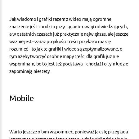
Jak wiadomo i grafiki razem z wideo mają ogromne
znaczenie jeśli chodzi o przyciąganie uwagi odwiedzających,
a w ostatnich czasach już praktycznie największe, ale jeszcze
ważnie jest – zaraz po jakości treści przekazu ma się
rozumieć – to jak te grafiki i wideo są zoptymalizowane, o
tym ażeby tworzyć osobne mapy treści dla grafik już nie
wspominam, bo to jest też podstawa – chociaż i o tym ludzie
zapominają niestety.
Mobile
Warto jeszcze o tym wspomnieć, ponieważ jak się przegląda
internet to niestety mnóstwo stron i właścicieli zdaje się nie