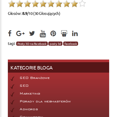
Głosów:
8.9
/10 (30 Głosujących)
tagi:
Posty 3D na Facebook
posty 3d
facebook
KATEGORIE BLOGA
SEO Branżowe
SEO
Marketing
Porady dla webmasterów
Adwords
Ciekawostki