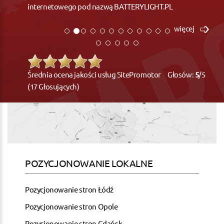
internetowego pod nazwą BATTERYLIGHT.PL
więcej
Średnia ocena jakości usług SitePromotor Głosów:
5
/5
(17 Głosujących)
POZYCJONOWANIE LOKALNE
Pozycjonowanie stron Łódź
Pozycjonowanie stron Opole
Pozycjonowanie stron Gdańsk