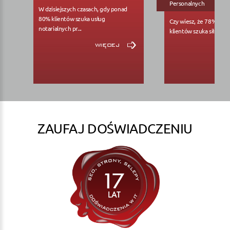
Personalnych
W dzisiejszych czasach, gdy ponad
80% klientów szuka usług
Czy wiesz, że 78% pote
notarialnych pr...
klientów szuka siłowni..
więcej
ZAUFAJ DOŚWIADCZENIU