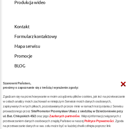
Produkcja wideo
Kontakt
Formularz kontaktowy
Mapa serwisu
Promocje
BLOG
Szanowni Państwo,
ARTYKUŁY
prosimy o zapoznanie się z treścią i wyrażenie zgody:
Zgadzam się na przechowywanie w moim urządzeniu plików cookies, jak też na przetwarzanie
Pozycjonowanie dla kancelarii notarialnych -
w celach analizy moich zachowań w niniejszym Serwisie moich danych osobowych,
zapisywanych w tych plikach, pozostawianych przeze mnie w ramach korzystania z Serwisu
skuteczna promocja w internecie
prowadzonego przez
SitePromotor Przemysław Uliasz z siedzibą w Dzierżoniowie przy
ul. Bat. Chłopskich 45/2
oraz jego
Zaufanych partnerów
. Więcej informacji związanych z
Skuteczne Pozycjonowanie, Marketing internetowy i
przetwarzaniem danych osobowych znajdą Państwo w naszej
Polityce Prywatności
. Zgoda
Reklama dla Siłowni oraz Trenerów Personalnych
na przetwarzanie danych w ww. celu może być w każdej chwili cofnięta poprzez link