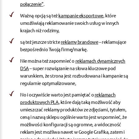
połączenie”
.
Ważną opcją są też
kampanie eksportowe
, które
umożliwiają reklamowanie swoich usług w innych
krajach niż rodzimy,
są też jeszcze stricte
reklamy brandowe
– reklamujące
bezpośrednio Twoją firmę/markę.
Nie można też zapomnieć o
reklamach dynamicznych
DSA
– super rozwiązanie na słowa kluczowe pod
warunkiem, że strona jest rozbudowana i kampanie są
regularnie optymalizowane,
No i oczywiście warto jest pamiętać o
reklamach
produktowych PLA
, które dają taką możliwość aby
umieszczać reklamy produktów ze zdjęciami, tytułem,
ceną i nazwą sklepu ogólnie warto jest wspomnieć, że
możliwości konfiguracji są ogromne, a widoczność
reklam jest możliwa nawet w Google Grafika, zatem i