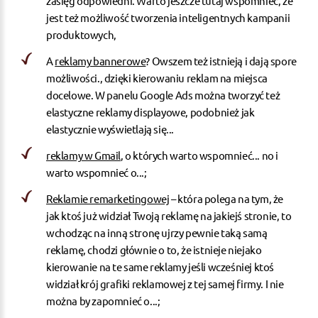
zasięg odpowiedni. Warto jeszcze tutaj wspomnieć, że
jest też możliwość tworzenia inteligentnych kampanii
produktowych,
A
reklamy bannerowe
? Owszem też istnieją i dają spore
możliwości., dzięki kierowaniu reklam na miejsca
docelowe. W panelu Google Ads można tworzyć też
elastyczne reklamy displayowe, podobnież jak
elastycznie wyświetlają się...
reklamy w Gmail
, o których warto wspomnieć... no i
warto wspomnieć o...;
Reklamie remarketingowej
– która polega na tym, że
jak ktoś już widział Twoją reklamę na jakiejś stronie, to
wchodząc na inną stronę ujrzy pewnie taką samą
reklamę, chodzi głównie o to, że istnieje niejako
kierowanie na te same reklamy jeśli wcześniej ktoś
widział krój grafiki reklamowej z tej samej firmy. I nie
można by zapomnieć o...;