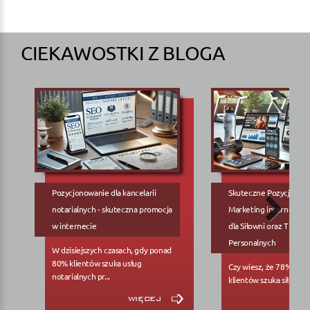
CIEKAWOSTKI Z BLOGA
Pozycjonowanie dla kancelarii
Skuteczne Pozycjonow
notarialnych - skuteczna promocja
Marketing internetowy
w internecie
dla Siłowni oraz Trene
Personalnych
W dzisiejszych czasach, gdy ponad
80% klientów szuka usług
Czy wiesz, że 78% pote
notarialnych pr...
klientów szuka siłowni..
więcej