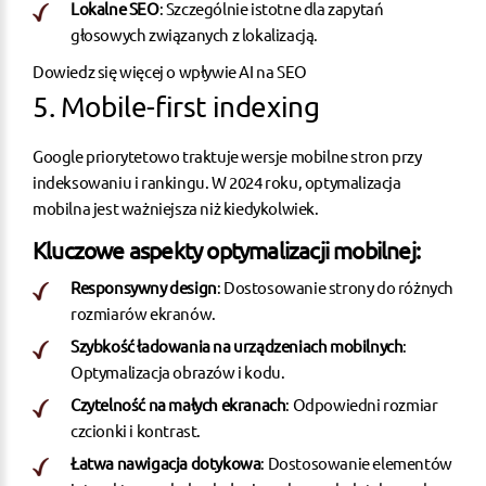
Lokalne SEO
: Szczególnie istotne dla zapytań
głosowych związanych z lokalizacją.
Dowiedz się więcej o wpływie AI na SEO
5. Mobile-first indexing
Google priorytetowo traktuje wersje mobilne stron przy
indeksowaniu i rankingu. W 2024 roku, optymalizacja
mobilna jest ważniejsza niż kiedykolwiek.
Kluczowe aspekty optymalizacji mobilnej:
Responsywny design
: Dostosowanie strony do różnych
rozmiarów ekranów.
Szybkość ładowania na urządzeniach mobilnych
:
Optymalizacja obrazów i kodu.
Czytelność na małych ekranach
: Odpowiedni rozmiar
czcionki i kontrast.
Łatwa nawigacja dotykowa
: Dostosowanie elementów