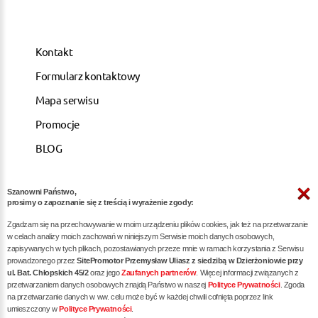
Kontakt
Formularz kontaktowy
Mapa serwisu
Promocje
BLOG
Szanowni Państwo,
ARTYKUŁY
prosimy o zapoznanie się z treścią i wyrażenie zgody:
Zgadzam się na przechowywanie w moim urządzeniu plików cookies, jak też na przetwarzanie
Pozycjonowanie dla kancelarii notarialnych -
w celach analizy moich zachowań w niniejszym Serwisie moich danych osobowych,
zapisywanych w tych plikach, pozostawianych przeze mnie w ramach korzystania z Serwisu
skuteczna promocja w internecie
prowadzonego przez
SitePromotor Przemysław Uliasz z siedzibą w Dzierżoniowie przy
ul. Bat. Chłopskich 45/2
oraz jego
Zaufanych partnerów
. Więcej informacji związanych z
Skuteczne Pozycjonowanie, Marketing internetowy i
przetwarzaniem danych osobowych znajdą Państwo w naszej
Polityce Prywatności
. Zgoda
Reklama dla Siłowni oraz Trenerów Personalnych
na przetwarzanie danych w ww. celu może być w każdej chwili cofnięta poprzez link
umieszczony w
Polityce Prywatności
.