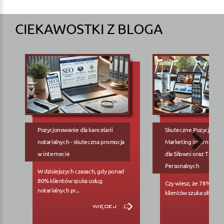
CIEKAWOSTKI Z BLOGA
Pozycjonowanie dla kancelarii
Skuteczne Pozycjonow
notarialnych - skuteczna promocja
Marketing internetowy
w internecie
dla Siłowni oraz Trene
Personalnych
W dzisiejszych czasach, gdy ponad
80% klientów szuka usług
Czy wiesz, że 78% pote
notarialnych pr...
klientów szuka siłowni..
więcej