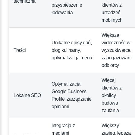
techniczna
przyspieszenie
klientów z
ładowania
urządzeń
mobilnych
Większa
Unikalne opisy dań,
widoczność w
Treści
blog kulinarny,
wyszukiwarce,
optymalizacja menu
zaangażowani
odbiorcy
Więcej
Optymalizacja
klientów z
Google Business
Lokalne SEO
okolicy,
Profile, zarządzanie
budowa
opiniami
zaufania
Integracja z
Większy
mediami
zasięg, lepsza