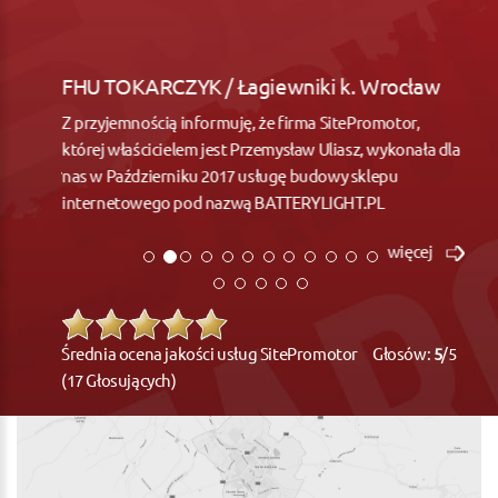
FHU TOKARCZYK / Łagiewniki k. Wrocław
Z przyjemnością informuję, że firma SitePromotor,
której właścicielem jest Przemysław Uliasz, wykonała dla
nas w Październiku 2017 usługę budowy sklepu
internetowego pod nazwą BATTERYLIGHT.PL
więcej
Średnia ocena jakości usług SitePromotor Głosów:
5
/5
(17 Głosujących)