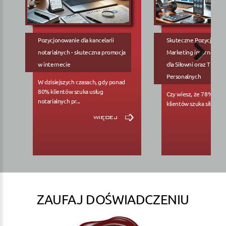
Pozycjonowanie dla kancelarii
Skuteczne Pozycjonow
notarialnych - skuteczna promocja
Marketing internetowy
w internecie
dla Siłowni oraz Trene
Personalnych
W dzisiejszych czasach, gdy ponad
80% klientów szuka usług
Czy wiesz, że 78% pote
notarialnych pr...
klientów szuka siłowni..
więcej
ZAUFAJ DOŚWIADCZENIU