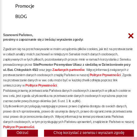
Promocje
BLOG
Szanowni Państwo,
ARTYKUŁY
prosimy o zapoznanie się z treścią i wyrażenie zgody:
Zgadzam się na przechowywanie w moim urządzeniu plików cookies, jak też na przetwarzanie
Pozycjonowanie dla kancelarii notarialnych -
w celach analizy moich zachowań w niniejszym Serwisie moich danych osobowych,
zapisywanych w tych plikach, pozostawianych przeze mnie w ramach korzystania z Serwisu
skuteczna promocja w internecie
prowadzonego przez
SitePromotor Przemysław Uliasz z siedzibą w Dzierżoniowie przy
ul. Bat. Chłopskich 45/2
oraz jego
Zaufanych partnerów
. Więcej informacji związanych z
Skuteczne Pozycjonowanie, Marketing internetowy i
przetwarzaniem danych osobowych znajdą Państwo w naszej
Polityce Prywatności
. Zgoda
Reklama dla Siłowni oraz Trenerów Personalnych
na przetwarzanie danych w ww. celu może być w każdej chwili cofnięta poprzez link
umieszczony w
Polityce Prywatności
.
Pozycjonowanie / reklama dla dietetyka - zwiększ
Podstawą prawną przetwarzania Państwa danych osobowych zawartych w plikach cookie w
liczbę pacjentów poprzez skuteczne SEO
ww. celu, jest zgoda użytkownika na przetwarzanie danych osobowych wyrażona poprzez
zaznaczanie powyższego okienka (art. 6 ust. 1 lit. a pltk).
Pozycjonowanie dla restauracji / gastronomii -
Użytkownikom przysługują następujące prawa: prawo żądania dostępu do swoich danych,
prawo do ich sprostowania, prawo do usunięcia danych, prawo do ograniczenia przetwarzania
skuteczna promocja Twojego lokalu w internecie
oraz prawo do przenoszenia danych. Więcej informacji na temat przetwarzania Państwa
danych osobowych, w tym przysługujących Państwu uprawnień, znajdziecie Państwo w naszej
Polityce Prywatności
.
Odrzuć
Chcę korzystać z serwisu i wyrażam zgodę