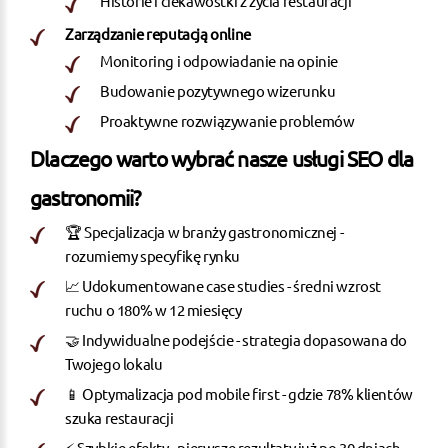
Historie i ciekawostki z życia restauracji
Zarządzanie reputacją online
Monitoring i odpowiadanie na opinie
Budowanie pozytywnego wizerunku
Proaktywne rozwiązywanie problemów
Dlaczego warto wybrać nasze usługi SEO dla
gastronomii?
🏆 Specjalizacja w branży gastronomicznej -
rozumiemy specyfikę rynku
📈 Udokumentowane case studies - średni wzrost
ruchu o 180% w 12 miesięcy
🤝 Indywidualne podejście - strategia dopasowana do
Twojego lokalu
📱 Optymalizacja pod mobile first - gdzie 78% klientów
szuka restauracji
⚡ Szybkie efekty - pierwsze rezultaty już po 30 dniach