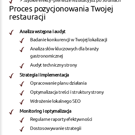
Proces pozycjonowania Twojej
restauracji
Analiza wstępna i audyt
Badanie konkurencji w Twojej lokalizacji
Analiza słów kluczowych dla branży
gastronomicznej
Audyt techniczny strony
Strategia i implementacja
Opracowanie planu działania
Optymalizacja treści i struktury strony
Wdrożenie lokalnego SEO
Monitoring i optymalizacja
Regularne raporty efektywności
Dostosowywanie strategii