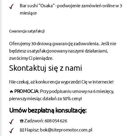
Bar sushi "Osaka" - podwojenie zamówień online w 3
miesiące
Gwarancja satysfakcji
Oferujemy 30-dniową gwarancję zadowolenia. Jeśli nie
będziesz usatysfakcjonowany naszymi działaniami,
zwrócimy Ci pieniądze.
Skontaktuj się z nami
Nie czekaj, aż konkurencja wyprzedzi Cię w internecie!
🔥
PROMOCJA
: Przy podpisaniu umowy na 6 miesięcy,
pierwszy miesiąc działań za 50% ceny!
Umów bezpłatną konsultację:
☎️ Zadzwoń: 608 054 626
📧 Napisz: bok@sitepromotor.com.pl