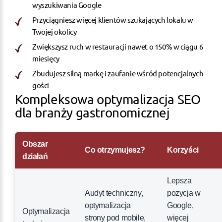
wyszukiwania Google
Przyciągniesz więcej klientów szukających lokalu w
Twojej okolicy
Zwiększysz ruch w restauracji nawet o 150% w ciągu 6
miesięcy
Zbudujesz silną markę i zaufanie wśród potencjalnych
gości
Kompleksowa optymalizacja SEO
dla branży gastronomicznej
Obszar
Co otrzymujesz?
Korzyści
działań
Lepsza
Audyt techniczny,
pozycja w
optymalizacja
Google,
Optymalizacja
strony pod mobile,
więcej