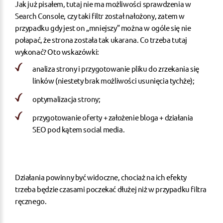
Jak już pisałem, tutaj nie ma możliwości sprawdzenia w
Search Console, czy taki filtr został nałożony, zatem w
przypadku gdy jest on „mniejszy” można w ogóle się nie
połapać, że strona została tak ukarana. Co trzeba tutaj
wykonać? Oto wskazówki:
analiza strony i przygotowanie pliku do zrzekania się
linków (niestety brak możliwości usunięcia tychże);
optymalizacja strony;
przygotowanie oferty + założenie bloga + działania
SEO pod kątem social media.
Działania powinny być widoczne, chociaż na ich efekty
trzeba będzie czasami poczekać dłużej niż w przypadku filtra
ręcznego.