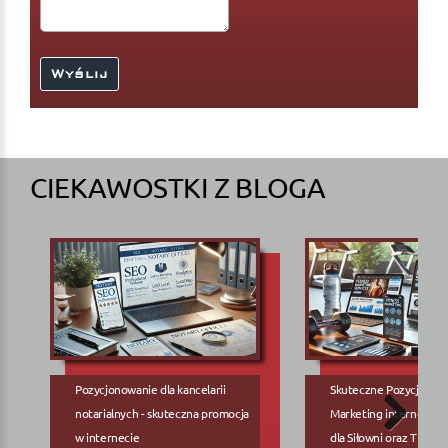
CIEKAWOSTKI Z BLOGA
Pozycjonowanie dla kancelarii
Skuteczne Pozycjonow
notarialnych - skuteczna promocja
Marketing internetowy
w internecie
dla Siłowni oraz Trene