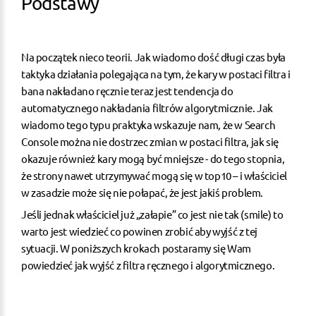
Podstawy
Na początek nieco teorii. Jak wiadomo dość długi czas była
taktyka działania polegająca na tym, że kary w postaci filtra i
bana nakładano ręcznie teraz jest tendencja do
automatycznego nakładania filtrów algorytmicznie. Jak
wiadomo tego typu praktyka wskazuje nam, że w Search
Console można nie dostrzec zmian w postaci filtra, jak się
okazuje również kary mogą być mniejsze - do tego stopnia,
że strony nawet utrzymywać mogą się w top10 – i właściciel
w zasadzie może się nie połapać, że jest jakiś problem.
Jeśli jednak właściciel już „załapie” co jest nie tak (smile) to
warto jest wiedzieć co powinen zrobić aby wyjść z tej
sytuacji. W poniższych krokach postaramy się Wam
powiedzieć jak wyjść z filtra ręcznego i algorytmicznego.