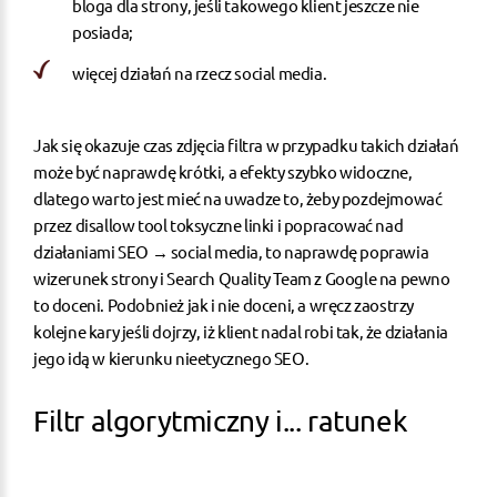
bloga dla strony, jeśli takowego klient jeszcze nie
posiada;
więcej działań na rzecz social media.
Jak się okazuje czas zdjęcia filtra w przypadku takich działań
może być naprawdę krótki, a efekty szybko widoczne,
dlatego warto jest mieć na uwadze to, żeby pozdejmować
przez disallow tool toksyczne linki i popracować nad
działaniami SEO → social media, to naprawdę poprawia
wizerunek strony i Search Quality Team z Google na pewno
to doceni. Podobnież jak i nie doceni, a wręcz zaostrzy
kolejne kary jeśli dojrzy, iż klient nadal robi tak, że działania
jego idą w kierunku nieetycznego SEO.
Filtr algorytmiczny i... ratunek