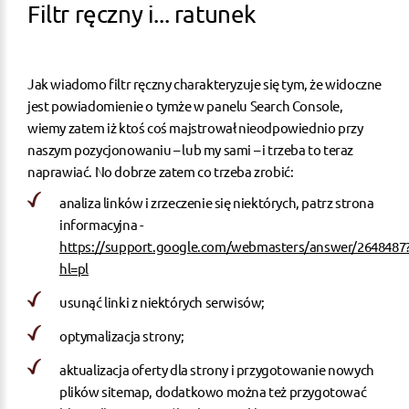
Filtr ręczny i... ratunek
Jak wiadomo filtr ręczny charakteryzuje się tym, że widoczne
jest powiadomienie o tymże w panelu Search Console,
wiemy zatem iż ktoś coś majstrował nieodpowiednio przy
naszym pozycjonowaniu – lub my sami – i trzeba to teraz
naprawiać. No dobrze zatem co trzeba zrobić:
analiza linków i zrzeczenie się niektórych, patrz strona
informacyjna -
https://support.google.com/webmasters/answer/2648487
hl=pl
usunąć linki z niektórych serwisów;
optymalizacja strony;
aktualizacja oferty dla strony i przygotowanie nowych
plików sitemap, dodatkowo można też przygotować