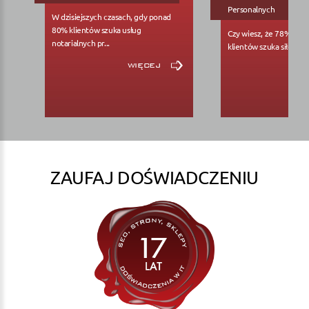
Personalnych
W dzisiejszych czasach, gdy ponad
80% klientów szuka usług
Czy wiesz, że 78% pote
notarialnych pr...
klientów szuka siłowni..
więcej
ZAUFAJ DOŚWIADCZENIU