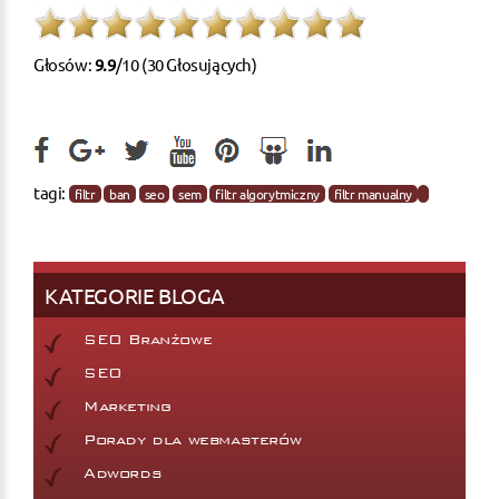
Głosów:
9.9
/10 (30 Głosujących)
tagi:
filtr
ban
seo
sem
filtr algorytmiczny
filtr manualny
KATEGORIE BLOGA
SEO Branżowe
SEO
Marketing
Porady dla webmasterów
Adwords