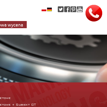
wa wycena
netowe
netowe + Subiekt GT