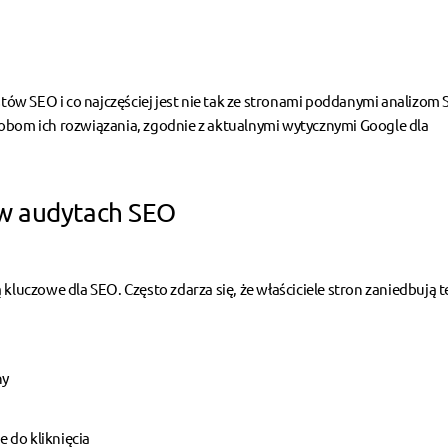
istów SEO i co najczęściej jest nie tak ze stronami poddanymi analizom
sobom ich rozwiązania, zgodnie z aktualnymi wytycznymi Google dla
 w audytach SEO
są kluczowe dla SEO. Często zdarza się, że właściciele stron zaniedbują t
ny
e do kliknięcia