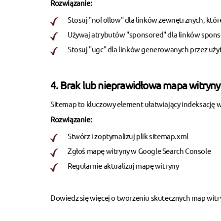
Rozwiązanie:
Stosuj "nofollow" dla linków zewnętrznych, kt
Używaj atrybutów "sponsored" dla linków spo
Stosuj "ugc" dla linków generowanych przez u
4. Brak lub nieprawidłowa mapa witryny
Sitemap to kluczowy element ułatwiający indeksację w
Rozwiązanie:
Stwórz i zoptymalizuj plik sitemap.xml
Zgłoś mapę witryny w Google Search Console
Regularnie aktualizuj mapę witryny
Dowiedz się więcej o
tworzeniu skutecznych map witr