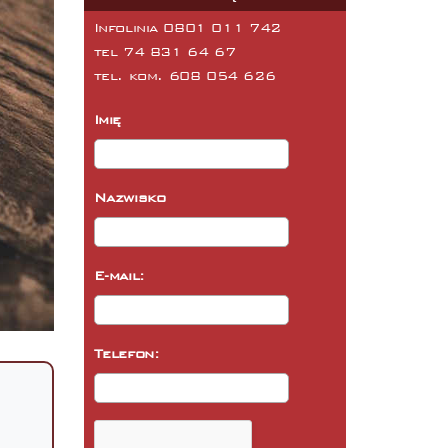
Infolinia 0801 011 742
tel
74 831 64 67
tel. kom.
608 054 626
Imię
Nazwisko
E-mail:
Telefon: