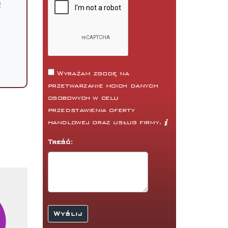
!
Wyrażam zgodę na
przetwarzanie moich danych
osobowych w celu
przedstawienia oferty
handlowej oraz usług firmy.
Treść: