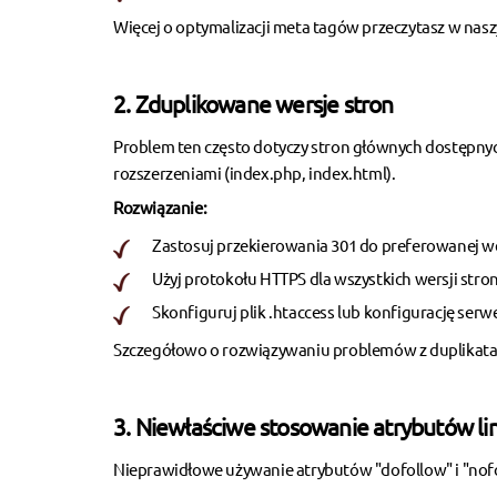
Więcej o optymalizacji meta tagów przeczytasz w na
2. Zduplikowane wersje stron
Problem ten często dotyczy stron głównych dostępnyc
rozszerzeniami (index.php, index.html).
Rozwiązanie:
Zastosuj przekierowania 301 do preferowanej we
Użyj protokołu HTTPS dla wszystkich wersji stro
Skonfiguruj plik .htaccess lub konfigurację serw
Szczegółowo o rozwiązywaniu problemów z duplikata
3. Niewłaściwe stosowanie atrybutów l
Nieprawidłowe używanie atrybutów "dofollow" i "nofo