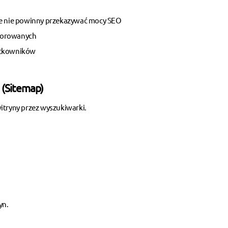
óre nie powinny przekazywać mocy SEO
nsorowanych
żytkowników
 (Sitemap)
itryny przez wyszukiwarki.
yn
.