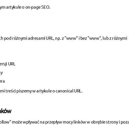
szym
artykule o on-page SEO
.
h pod różnymi adresami URL, np. z "www" i bez "www", lub z różnymi
rsji URL
ny
era
mi treści piszemy w
artykule o canonical URL
.
inków
llow" może wpływać na przepływ mocy linków w obrębie strony i poza