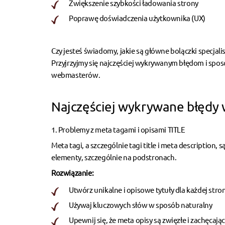
Zwiększenie szybkości ładowania strony
Poprawę doświadczenia użytkownika (UX)
Czy jesteś świadomy, jakie są główne bolączki specjal
Przyjrzyjmy się najczęściej wykrywanym błędom i spo
webmasterów.
Najczęściej wykrywane błędy
1. Problemy z meta tagami i opisami TITLE
Meta tagi, a szczególnie tagi title i meta description, 
elementy, szczególnie na podstronach.
Rozwiązanie:
Utwórz unikalne i opisowe tytuły dla każdej stro
Używaj kluczowych słów w sposób naturalny
Upewnij się, że meta opisy są zwięzłe i zachęcając