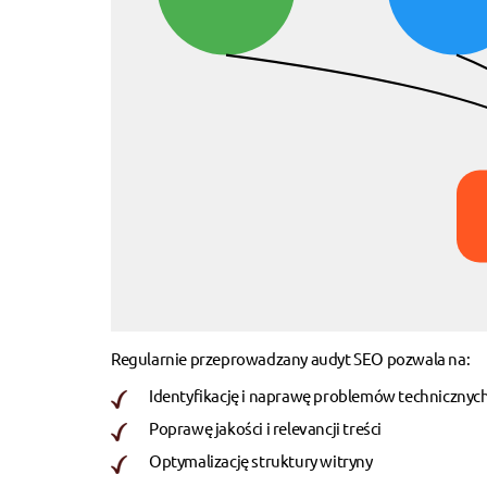
Regularnie przeprowadzany audyt SEO pozwala na:
Identyfikację i naprawę problemów technicznyc
Poprawę jakości i relevancji treści
Optymalizację struktury witryny