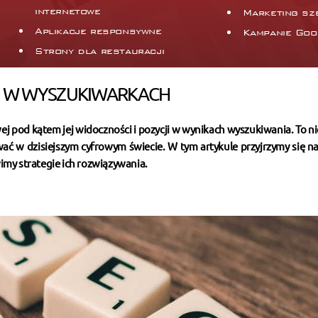
internetowe
Marketing sz
Aplikacje responsywne
Kampanie Goo
Strony dla restauracji
SU W WYSZUKIWARKACH
j pod kątem jej widoczności i pozycji w wynikach wyszukiwania. To n
ać w dzisiejszym cyfrowym świecie. W tym artykule przyjrzymy się na
y strategie ich rozwiązywania.