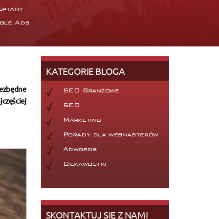
eptany
gle Ads
KATEGORIE BLOGA
iezbędne
SEO Branżowe
jczęściej
SEO
Marketing
Porady dla webmasterów
Adwords
Ciekawostki
SKONTAKTUJ SIĘ Z NAMI