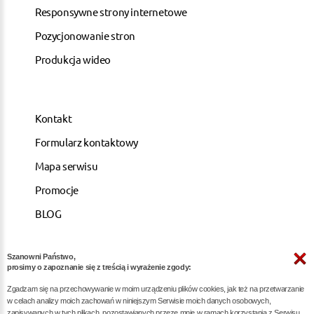
Responsywne strony internetowe
Pozycjonowanie stron
Produkcja wideo
Kontakt
Formularz kontaktowy
Mapa serwisu
Promocje
BLOG
Szanowni Państwo,
ARTYKUŁY
prosimy o zapoznanie się z treścią i wyrażenie zgody:
Zgadzam się na przechowywanie w moim urządzeniu plików cookies, jak też na przetwarzanie
Pozycjonowanie dla kancelarii notarialnych -
w celach analizy moich zachowań w niniejszym Serwisie moich danych osobowych,
zapisywanych w tych plikach, pozostawianych przeze mnie w ramach korzystania z Serwisu