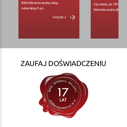
80% klientów szuka usług
Czy wiesz, że 78% pote
notarialnych pr...
klientów szuka siłowni..
więcej
ZAUFAJ DOŚWIADCZENIU