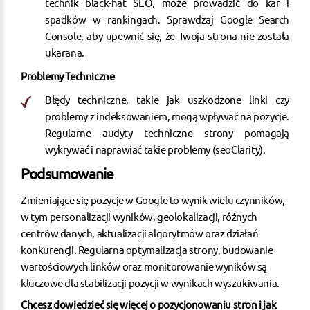
technik
black-hat SEO
, może prowadzić do kar i
spadków w rankingach. Sprawdzaj Google Search
Console, aby upewnić się, że Twoja strona nie została
ukarana​​.
Problemy Techniczne
Błędy techniczne
, takie jak uszkodzone linki czy
problemy z indeksowaniem, mogą wpływać na pozycje.
Regularne audyty techniczne strony pomagają
wykrywać i naprawiać takie problemy​
(
seoClarity
)
​.
Podsumowanie
Zmieniające się pozycje w Google to wynik wielu czynników,
w tym personalizacji wyników, geolokalizacji, różnych
centrów danych, aktualizacji algorytmów oraz działań
konkurencji. Regularna optymalizacja strony,
budowanie
wartościowych linków
oraz monitorowanie wyników są
kluczowe dla stabilizacji pozycji w wynikach wyszukiwania.
Chcesz dowiedzieć się więcej o pozycjonowaniu stron i jak