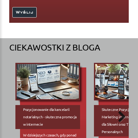
CIEKAWOSTKI Z BLOGA
Pozycjonowanie dla kancelarii
Skuteczne Pozycjonow
notarialnych - skuteczna promocja
Marketing internetowy
w internecie
dla Siłowni oraz Trene
Personalnych
W dzisiejszych czasach, gdy ponad