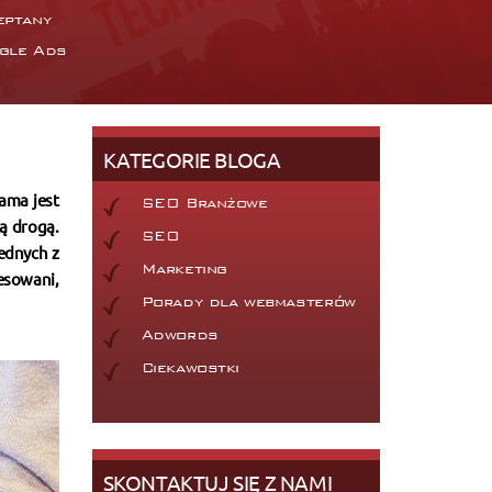
eptany
gle Ads
KATEGORIE BLOGA
lama jest
SEO Branżowe
tą drogą.
SEO
ednych z
Marketing
resowani,
Porady dla webmasterów
Adwords
Ciekawostki
SKONTAKTUJ SIĘ Z NAMI