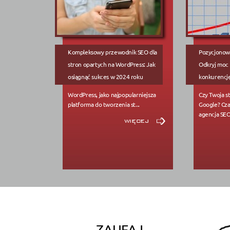
Kompleksowy przewodnik SEO dla
Pozycjonowa
stron opartych na WordPress: Jak
Odkryj moc
osiągnąć sukces w 2024 roku
konkurencję
WordPress, jako najpopularniejsza
Czy Twoja s
platforma do tworzenia st...
Google? Cza
agencja SEO 
więcej
ZAUFAJ