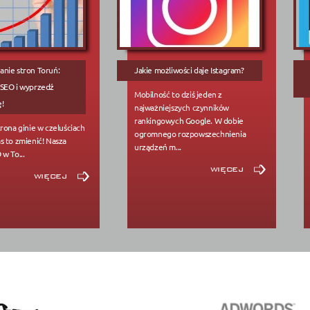
nie stron Toruń:
Jakie możliwości daje Istagram?
 SEO i wyprzedź
Mobilność to dziś jeden z
!
najważniejszych czynników
rankingowych Google. W dobie
trona ginie w czeluściach
ogromnego rozpowszechnienia
s to zmienić! Nasza
urządzeń m...
w To...
więcej
więcej