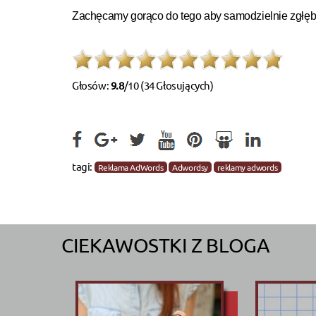
Zachęcamy gorąco do tego aby samodzielnie zgłęb
Głosów:
9.8
/10 (34 Głosujących)
tagi:
Reklama AdWords
Adwordsy
reklamy adwords
CIEKAWOSTKI Z BLOGA