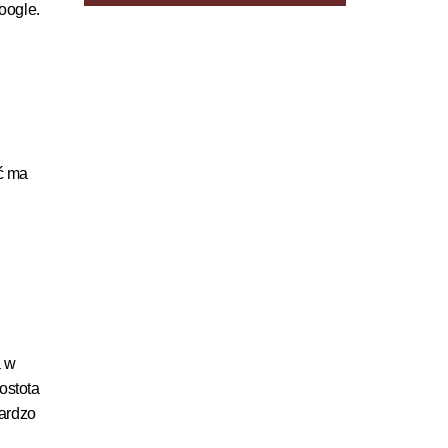
oogle.
ść ma
a w
ostota
bardzo