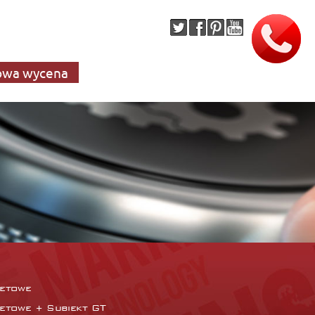
wa wycena
netowe
netowe + Subiekt GT