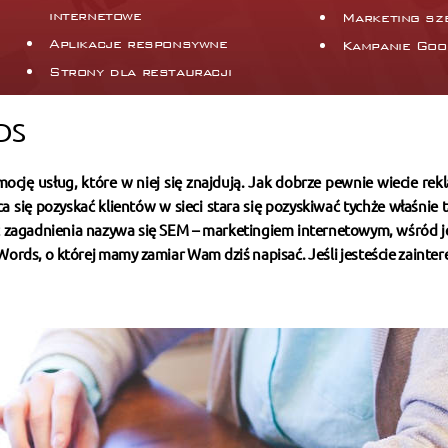
internetowe
Marketing sz
Aplikacje responsywne
Kampanie Goo
Strony dla restauracji
DS
ocję usług, które w niej się znajdują. Jak dobrze pewnie wiecie rek
a się pozyskać klientów w sieci stara się pozyskiwać tychże właśnie 
ć zagadnienia nazywa się SEM – marketingiem internetowym, wśród j
ords, o której mamy zamiar Wam dziś napisać. Jeśli jesteście zainte