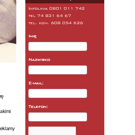
Infolinia 0801 011 742
tel
74 831 64 67
tel. kom.
608 054 626
Imię
Nazwisko
E-mail:
rę
Telefon:
akimi
reklamy