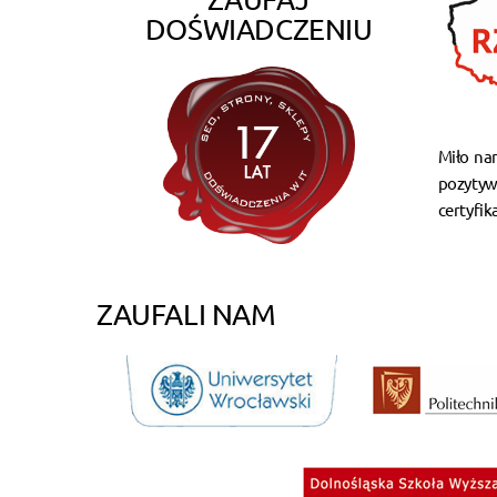
DOŚWIADCZENIU
Miło na
pozytyw
certyfik
ZAUFALI NAM