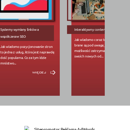
Systemy wymiany linków a
Interaktywny content - co i jak
współczesne SEO
Jak wiadomo coraz to nowe techniki
brane są pod uwagę jeśli chodzi o
Jak wiadomo pozycjonowanie stron
możliwości zatrzymania na stronie
to jedna z usług, która jest naprawdę
swoich nowych od...
dość popularna. Co za tym idzie
mnóstwo...
więcej
więcej