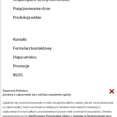
Pozycjonowanie stron
Produkcja wideo
Kontakt
Formularz kontaktowy
Mapa serwisu
Promocje
BLOG
Szanowni Państwo,
ARTYKUŁY
prosimy o zapoznanie się z treścią i wyrażenie zgody:
Zgadzam się na przechowywanie w moim urządzeniu plików cookies, jak też na przetwarzanie
Pozycjonowanie dla kancelarii notarialnych -
w celach analizy moich zachowań w niniejszym Serwisie moich danych osobowych,
zapisywanych w tych plikach, pozostawianych przeze mnie w ramach korzystania z Serwisu
skuteczna promocja w internecie
prowadzonego przez
SitePromotor Przemysław Uliasz z siedzibą w Dzierżoniowie przy