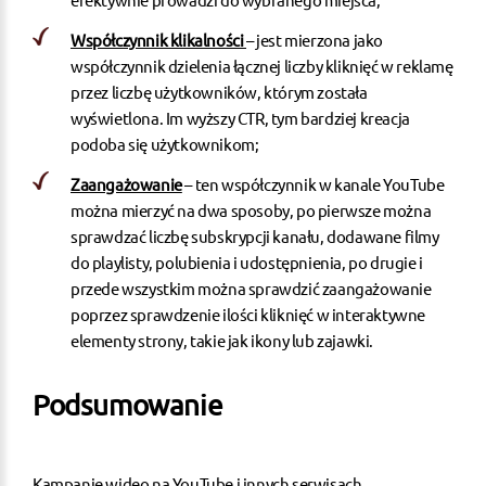
Współczynnik klikalności
– jest mierzona jako
współczynnik dzielenia łącznej liczby kliknięć w reklamę
przez liczbę użytkowników, którym została
wyświetlona. Im wyższy CTR, tym bardziej kreacja
podoba się użytkownikom;
Zaangażowanie
– ten współczynnik w kanale YouTube
można mierzyć na dwa sposoby, po pierwsze można
sprawdzać liczbę subskrypcji kanału, dodawane filmy
do playlisty, polubienia i udostępnienia, po drugie i
przede wszystkim można sprawdzić zaangażowanie
poprzez sprawdzenie ilości kliknięć w interaktywne
elementy strony, takie jak ikony lub zajawki.
Podsumowanie
Kampanie wideo na YouTube i innych serwisach