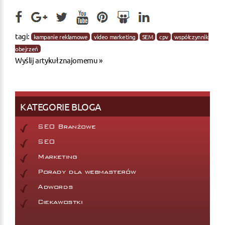
tagi:
kampanie reklamowe
video marketing
SEM
cpv
współczynnik
obejrzeń
Wyślij artykuł znajomemu »
KATEGORIE BLOGA
SEO Branżowe
SEO
Marketing
Porady dla webmasterów
Adwords
Ciekawostki