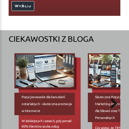
CIEKAWOSTKI Z BLOGA
Pozycjonowanie dla kancelarii
Skuteczne Pozycjonow
notarialnych - skuteczna promocja
Marketing internetowy
w internecie
dla Siłowni oraz Trene
Personalnych
W dzisiejszych czasach, gdy ponad
80% klientów szuka usług
Czy wiesz, że 78% pote