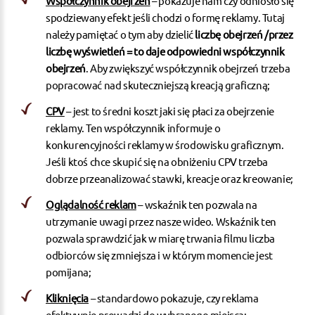
Współczynnik obejrzeń
– pokazuje nam czy odniosło się
spodziewany efekt jeśli chodzi o formę reklamy. Tutaj
należy pamiętać o tym aby dzielić
liczbę obejrzeń /przez
liczbę wyświetleń = to daje odpowiedni współczynnik
obejrzeń
. Aby zwiększyć współczynnik obejrzeń trzeba
popracować nad skuteczniejszą kreacją graficzną;
CPV
– jest to średni koszt jaki się płaci za obejrzenie
reklamy. Ten współczynnik informuje o
konkurencyjności reklamy w środowisku graficznym.
Jeśli ktoś chce skupić się na obniżeniu CPV trzeba
dobrze przeanalizować stawki, kreacje oraz kreowanie;
Oglądalność reklam
– wskaźnik ten pozwala na
utrzymanie uwagi przez nasze wideo. Wskaźnik ten
pozwala sprawdzić jak w miarę trwania filmu liczba
odbiorców się zmniejsza i w którym momencie jest
pomijana;
Kliknięcia
– standardowo pokazuje, czy reklama
efektywnie prowadzi do wybranego miejsca;