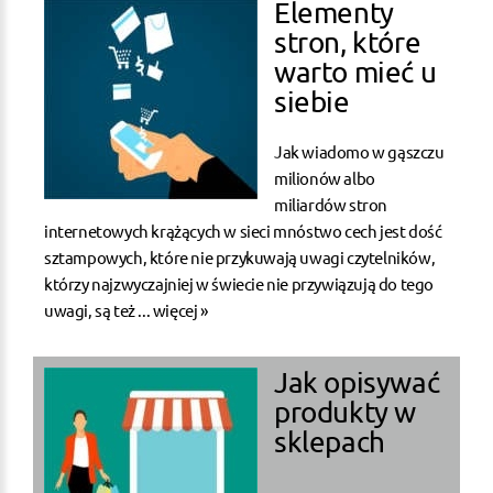
Elementy
stron, które
warto mieć u
siebie
Jak wiadomo w gąszczu
milionów albo
miliardów stron
internetowych krążących w sieci mnóstwo cech jest dość
sztampowych, które nie przykuwają uwagi czytelników,
którzy najzwyczajniej w świecie nie przywiązują do tego
uwagi, są też ...
więcej »
Jak opisywać
produkty w
sklepach