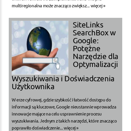
multiregionalna może znacząco zwiększ...
więcej »
SiteLinks
SearchBox w
Google:
Potężne
Narzędzie dla
Optymalizacji
Wyszukiwania i Doświadczenia
Użytkownika
W erze cyfrowej, gdzie szybkość i łatwość dostępu do
informacji są kluczowe, Google nieustannie wprowadza
innowacje mające na celu usprawnienie procesu
wyszukiwania. Jednym z takich narzędzi, które znacząco
poprawiło doświadczenie...
więcej »