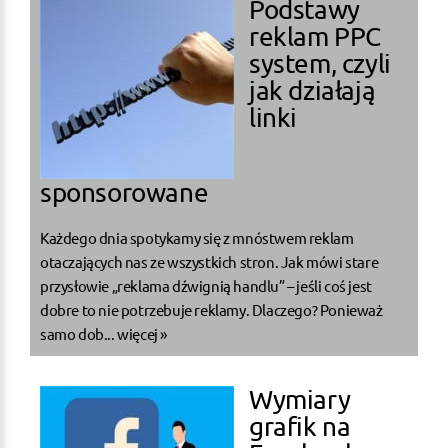
Podstawy
reklam PPC
system, czyli
jak działają
linki
sponsorowane
Każdego dnia spotykamy się z mnóstwem reklam
otaczających nas ze wszystkich stron. Jak mówi stare
przysłowie „reklama dźwignią handlu” – jeśli coś jest
dobre to nie potrzebuje reklamy. Dlaczego? Ponieważ
samo dob...
więcej »
Wymiary
grafik na