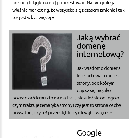
metodą i ciągle na niej poprzestawać. Na tym polega
właśnie marketing, że wszystko się z czasem zmienia i tak
też jest wła...
więcej »
Jaką wybrać
domenę
internetową?
Jak wiadomo domena
internetowa to adres
strony, pod którym
dajesz się niejako
poznać każdemu kto na nią trafi, niezależnie od tego o
czym traktuje tematyka strony i czy jest to strona osoby
prywatnej, czy też przedsiębiorcy niewąt...
więcej »
Google