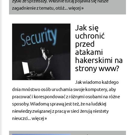
zyski ze sprzedaży. Właśnie tutaj pojawia się nasze
zagadnienie z tematu, otóż...
więcej »
Jak się
uchronić
przed
atakami
hakerskimi na
strony www?
Jak wiadomo każdego
dnia mnóstwo osób uruchamia swoje komputery, aby
pracować i korespondować z różnymi osobami na różne
sposoby. Wiadomą sprawą jest też, że na ludzkiej
niewiedzy związanej z pracą w sieci żerują niestety
nieuczci...
więcej »