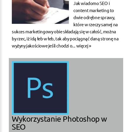
Jak wiadomo SEO i
content marketing to
dwie odrębne sprawy,
które w rzeczy samej na
sukces marketingowy obie składają się w całość, można
by rzec, iż idą łeb w łeb, tak aby pociągnąć daną stronę na
wyżyny jakościowe jeśli chodzi o...
więcej »
Wykorzystanie Photoshop w
SEO