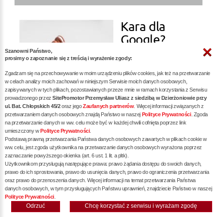
Kara dla
Google?
Szanowni Państwo,
prosimy o zapoznanie się z treścią i wyrażenie zgody:
więcej »
Zgadzam się na przechowywanie w moim urządzeniu plików cookies, jak też na przetwarzanie
w celach analizy moich zachowań w niniejszym Serwisie moich danych osobowych,
zapisywanych w tych plikach, pozostawianych przeze mnie w ramach korzystania z Serwisu
prowadzonego przez
SitePromotor Przemysław Uliasz z siedzibą w Dzierżoniowie przy
ul. Bat. Chłopskich 45/2
oraz jego
Zaufanych partnerów
. Więcej informacji związanych z
przetwarzaniem danych osobowych znajdą Państwo w naszej
Polityce Prywatności
. Zgoda
na przetwarzanie danych w ww. celu może być w każdej chwili cofnięta poprzez link
Audyt SEO -
umieszczony w
Polityce Prywatności
.
Podstawą prawną przetwarzania Państwa danych osobowych zawartych w plikach cookie w
Klucz do
ww. celu, jest zgoda użytkownika na przetwarzanie danych osobowych wyrażona poprzez
zaznaczanie powyższego okienka (art. 6 ust. 1 lit. a pltk).
Sukcesu w
Użytkownikom przysługują następujące prawa: prawo żądania dostępu do swoich danych,
prawo do ich sprostowania, prawo do usunięcia danych, prawo do ograniczenia przetwarzania
oraz prawo do przenoszenia danych. Więcej informacji na temat przetwarzania Państwa
danych osobowych, w tym przysługujących Państwu uprawnień, znajdziecie Państwo w naszej
Polityce Prywatności
.
Odrzuć
Chcę korzystać z serwisu i wyrażam zgodę