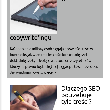
copywrite'ingu
Każdego dnia miliony osób sięgają po świeże treści w
Internecie, jak wiadomo im treści konkretniejsze i
dokładniejsze tym lepiej dla autora oraz czytelników,
którzy na pewno będą chętniej sięgać po te same źródła.
Jak wiadomo równ...
więcej »
Dlaczego SEO
potrzebuje
tyle treści?