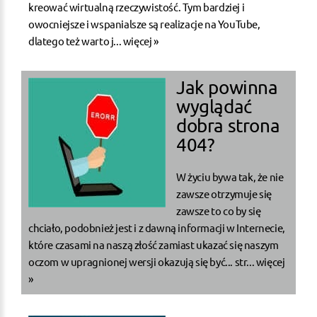
kreować wirtualną rzeczywistość. Tym bardziej i
owocniejsze i wspanialsze są realizacje na YouTube,
dlatego też warto j...
więcej »
Jak powinna
wyglądać
dobra strona
404?
W życiu bywa tak, że nie
zawsze otrzymuje się
zawsze to co by się
chciało, podobnież jest i z dawną informacji w Internecie,
które czasami na naszą złość zamiast ukazać się naszym
oczom w upragnionej wersji okazują się być... str...
więcej
»