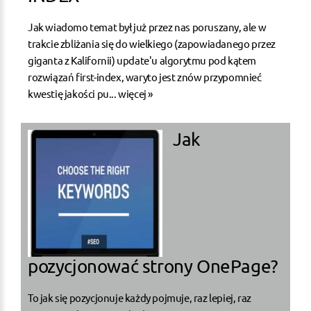
Jak wiadomo temat był już przez nas poruszany, ale w
trakcie zbliżania się do wielkiego (zapowiadanego przez
giganta z Kalifornii) update'u algorytmu pod kątem
rozwiązań first-index, waryto jest znów przypomnieć
kwestię jakości pu...
więcej »
Jak
pozycjonować strony OnePage?
To jak się pozycjonuje każdy pojmuje, raz lepiej, raz