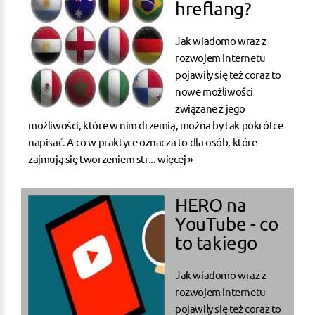
hreflang?
Jak wiadomo wraz z
rozwojem Internetu
pojawiły się też coraz to
nowe możliwości
związane z jego
możliwości, które w nim drzemią, można by tak pokrótce
napisać. A co w praktyce oznacza to dla osób, które
zajmują się tworzeniem str...
więcej »
HERO na
YouTube - co
to takiego
Jak wiadomo wraz z
rozwojem Internetu
pojawiły się też coraz to