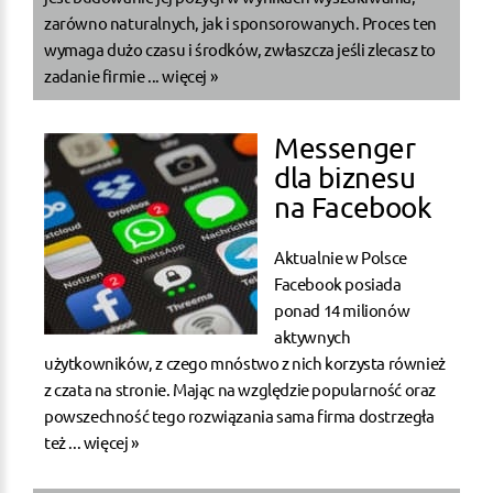
zarówno naturalnych, jak i sponsorowanych. Proces ten
wymaga dużo czasu i środków, zwłaszcza jeśli zlecasz to
zadanie firmie ...
więcej »
Messenger
dla biznesu
na Facebook
Aktualnie w Polsce
Facebook posiada
ponad 14 milionów
aktywnych
użytkowników, z czego mnóstwo z nich korzysta również
z czata na stronie. Mając na względzie popularność oraz
powszechność tego rozwiązania sama firma dostrzegła
też ...
więcej »