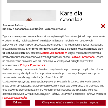
Kara dla
Google?
Szanowni Państwo,
prosimy o zapoznanie się z treścią i wyrażenie zgody:
więcej »
Zgadzam się na przechowywanie w moim urządzeniu plików cookies, jak też na przetwarzanie
w celach analizy moich zachowań w niniejszym Serwisie moich danych osobowych,
zapisywanych w tych plikach, pozostawianych przeze mnie w ramach korzystania z Serwisu
prowadzonego przez
SitePromotor Przemysław Uliasz z siedzibą w Dzierżoniowie przy
ul. Bat. Chłopskich 45/2
oraz jego
Zaufanych partnerów
. Więcej informacji związanych z
przetwarzaniem danych osobowych znajdą Państwo w naszej
Polityce Prywatności
. Zgoda
na przetwarzanie danych w ww. celu może być w każdej chwili cofnięta poprzez link
Audyt SEO -
umieszczony w
Polityce Prywatności
.
Podstawą prawną przetwarzania Państwa danych osobowych zawartych w plikach cookie w
Klucz do
ww. celu, jest zgoda użytkownika na przetwarzanie danych osobowych wyrażona poprzez
zaznaczanie powyższego okienka (art. 6 ust. 1 lit. a pltk).
Sukcesu w
Użytkownikom przysługują następujące prawa: prawo żądania dostępu do swoich danych,
prawo do ich sprostowania, prawo do usunięcia danych, prawo do ograniczenia przetwarzania
oraz prawo do przenoszenia danych. Więcej informacji na temat przetwarzania Państwa
danych osobowych, w tym przysługujących Państwu uprawnień, znajdziecie Państwo w naszej
Polityce Prywatności
.
Odrzuć
Chcę korzystać z serwisu i wyrażam zgodę