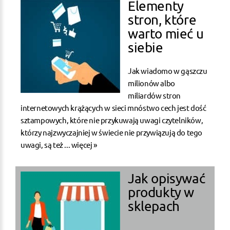
Elementy
stron, które
warto mieć u
siebie
Jak wiadomo w gąszczu
milionów albo
miliardów stron
internetowych krążących w sieci mnóstwo cech jest dość
sztampowych, które nie przykuwają uwagi czytelników,
którzy najzwyczajniej w świecie nie przywiązują do tego
uwagi, są też ...
więcej »
Jak opisywać
produkty w
sklepach