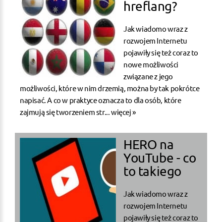
hreflang?
Jak wiadomo wraz z
rozwojem Internetu
pojawiły się też coraz to
nowe możliwości
związane z jego
możliwości, które w nim drzemią, można by tak pokrótce
napisać. A co w praktyce oznacza to dla osób, które
zajmują się tworzeniem str...
więcej »
HERO na
YouTube - co
to takiego
Jak wiadomo wraz z
rozwojem Internetu
pojawiły się też coraz to