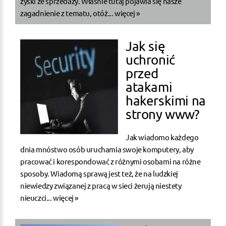
zyski ze sprzedaży. Właśnie tutaj pojawia się nasze
zagadnienie z tematu, otóż...
więcej »
Jak się
uchronić
przed
atakami
hakerskimi na
strony www?
Jak wiadomo każdego
dnia mnóstwo osób uruchamia swoje komputery, aby
pracować i korespondować z różnymi osobami na różne
sposoby. Wiadomą sprawą jest też, że na ludzkiej
niewiedzy związanej z pracą w sieci żerują niestety
nieuczci...
więcej »