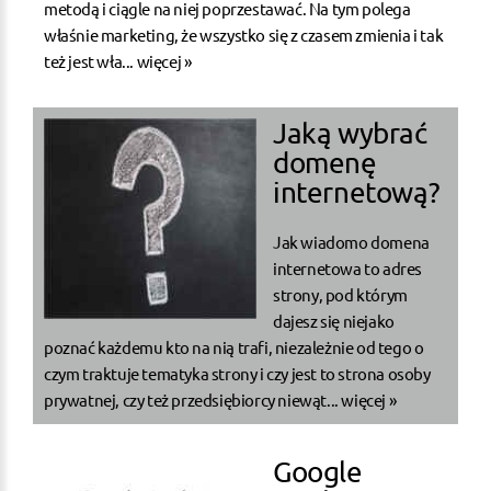
metodą i ciągle na niej poprzestawać. Na tym polega
właśnie marketing, że wszystko się z czasem zmienia i tak
też jest wła...
więcej »
Jaką wybrać
domenę
internetową?
Jak wiadomo domena
internetowa to adres
strony, pod którym
dajesz się niejako
poznać każdemu kto na nią trafi, niezależnie od tego o
czym traktuje tematyka strony i czy jest to strona osoby
prywatnej, czy też przedsiębiorcy niewąt...
więcej »
Google