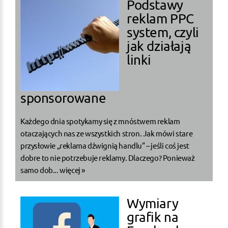
Podstawy
reklam PPC
system, czyli
jak działają
linki
sponsorowane
Każdego dnia spotykamy się z mnóstwem reklam
otaczających nas ze wszystkich stron. Jak mówi stare
przysłowie „reklama dźwignią handlu” – jeśli coś jest
dobre to nie potrzebuje reklamy. Dlaczego? Ponieważ
samo dob...
więcej »
Wymiary
grafik na