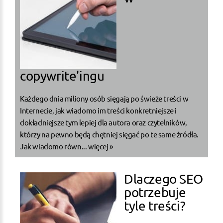
copywrite'ingu
Każdego dnia miliony osób sięgają po świeże treści w
Internecie, jak wiadomo im treści konkretniejsze i
dokładniejsze tym lepiej dla autora oraz czytelników,
którzy na pewno będą chętniej sięgać po te same źródła.
Jak wiadomo równ...
więcej »
Dlaczego SEO
potrzebuje
tyle treści?