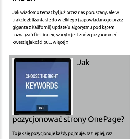
Jak wiadomo temat był już przez nas poruszany, ale w
trakcie zbliżania się do wielkiego (zapowiadanego przez
giganta z Kalifornii) update'u algorytmu pod kątem
rozwiązań first-index, waryto jest znów przypomnieć
kwestię jakości pu...
więcej »
Jak
pozycjonować strony OnePage?
To jak się pozycjonuje każdy pojmuje, raz lepiej, raz