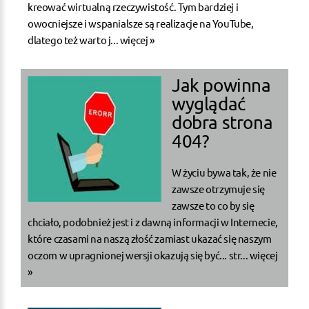
kreować wirtualną rzeczywistość. Tym bardziej i
owocniejsze i wspanialsze są realizacje na YouTube,
dlatego też warto j...
więcej »
Jak powinna
wyglądać
dobra strona
404?
W życiu bywa tak, że nie
zawsze otrzymuje się
zawsze to co by się
chciało, podobnież jest i z dawną informacji w Internecie,
które czasami na naszą złość zamiast ukazać się naszym
oczom w upragnionej wersji okazują się być... str...
więcej
»