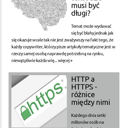
musi być
długi?
Temat może wydawać
się być błahy jednak jak
się okazuje wcale tak nie jest zważywszy na fakt tego, że
każdy copywriter, którzy pisze artykuły tematyczne jest w
rzeczy samej osobą naprawdę potrzebną na rynku,
niewątpliwie każda wię...
więcej »
HTTP a
HTTPS -
różnice
między nimi
Każdego dnia setki
milionów osób na