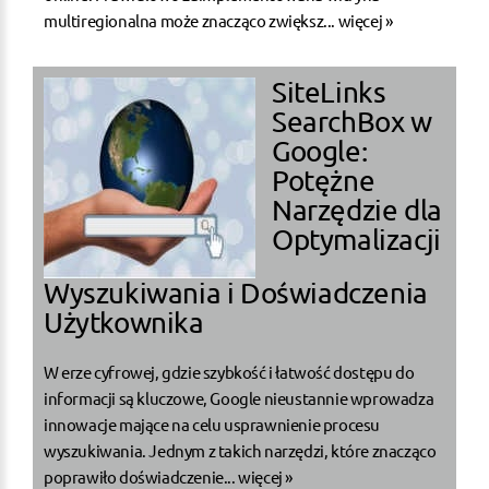
multiregionalna może znacząco zwiększ...
więcej »
SiteLinks
SearchBox w
Google:
Potężne
Narzędzie dla
Optymalizacji
Wyszukiwania i Doświadczenia
Użytkownika
W erze cyfrowej, gdzie szybkość i łatwość dostępu do
informacji są kluczowe, Google nieustannie wprowadza
innowacje mające na celu usprawnienie procesu
wyszukiwania. Jednym z takich narzędzi, które znacząco
poprawiło doświadczenie...
więcej »