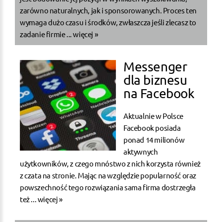
zarówno naturalnych, jak i sponsorowanych. Proces ten
wymaga dużo czasu i środków, zwłaszcza jeśli zlecasz to
zadanie firmie ...
więcej »
Messenger
dla biznesu
na Facebook
Aktualnie w Polsce
Facebook posiada
ponad 14 milionów
aktywnych
użytkowników, z czego mnóstwo z nich korzysta również
z czata na stronie. Mając na względzie popularność oraz
powszechność tego rozwiązania sama firma dostrzegła
też ...
więcej »