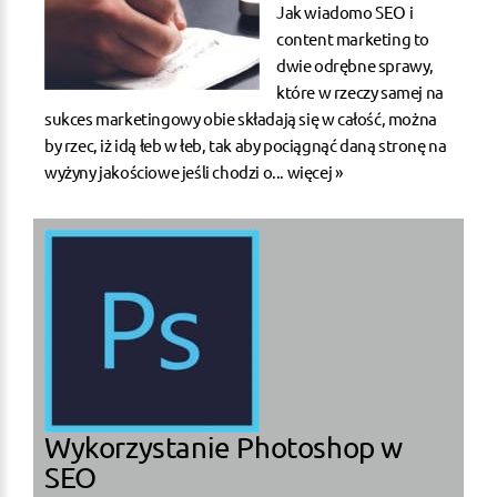
Jak wiadomo SEO i
content marketing to
dwie odrębne sprawy,
które w rzeczy samej na
sukces marketingowy obie składają się w całość, można
by rzec, iż idą łeb w łeb, tak aby pociągnąć daną stronę na
wyżyny jakościowe jeśli chodzi o...
więcej »
Wykorzystanie Photoshop w
SEO