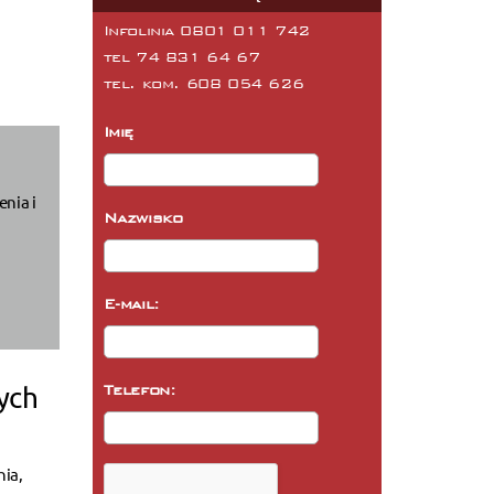
Infolinia 0801 011 742
tel
74 831 64 67
tel. kom.
608 054 626
Imię
nia i
Nazwisko
E-mail:
ych
Telefon:
nia,