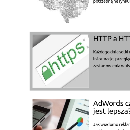
potrzebną na rynku,
HTTP a HTT
Każdego dnia setki 
informacje, przegl
zastanowienia wpisu
AdWords cz
jest lepsza
Jak wiadomo reklama