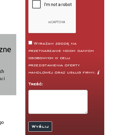
Wyrażam zgodę na
czne
przetwarzanie moich danych
osobowych w celu
przedstawienia oferty
ach
handlowej oraz usług firmy.
u i
Treść:
go