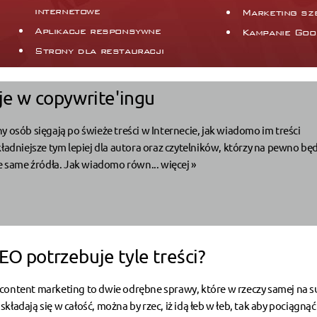
internetowe
Marketing sz
Aplikacje responsywne
Kampanie Goo
Strony dla restauracji
je w copywrite'ingu
y osób sięgają po świeże treści w Internecie, jak wiadomo im treści
kładniejsze tym lepiej dla autora oraz czytelników, którzy na pewno bę
te same źródła. Jak wiadomo równ...
więcej »
EO potrzebuje tyle treści?
content marketing to dwie odrębne sprawy, które w rzeczy samej na s
ładają się w całość, można by rzec, iż idą łeb w łeb, tak aby pociągną