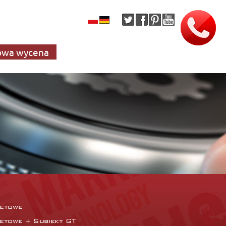
wa wycena
netowe
netowe + Subiekt GT