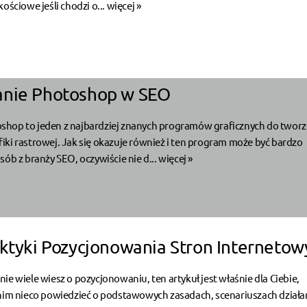
ościowe jeśli chodzi o...
więcej »
anie Photoshop w SEO
hop to jeden z najbardziej znanych programów graficznych do tworze
ki rastrowej. Jak się okazuje również i ten program może być bardzo
sób z branży SEO, oczywiście nie d...
więcej »
aktyki Pozycjonowania Stron Internetow
 i nie wiele wiesz o pozycjonowaniu, ten artykuł jest właśnie dla Ciebie,
 nim nieco powiedzieć o podstawowych zasadach, scenariuszach działa