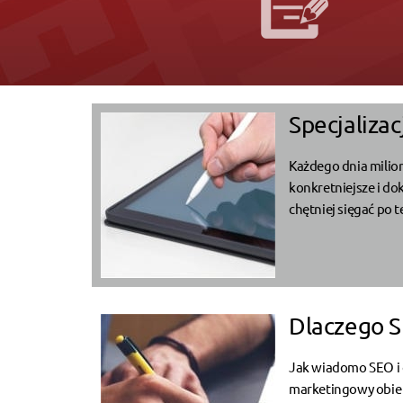
Specjalizac
Każdego dnia milion
konkretniejsze i do
chętniej sięgać po 
Dlaczego S
Jak wiadomo SEO i 
marketingowy obie sk