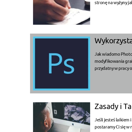
stronę na wyżyny jak
Wykorzyst
Jak wiadomo Photos
modyfikowania grafi
przydatny w pracy o
Zasady i T
Jeśli jesteś laikiem
postaramy Ci się w