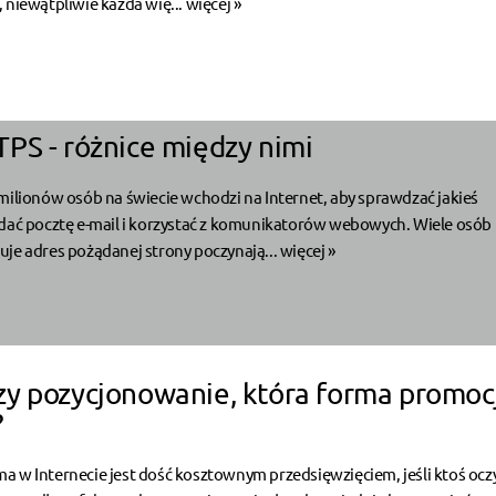
 niewątpliwie każda wię...
więcej »
PS - różnice między nimi
milionów osób na świecie wchodzi na Internet, aby sprawdzać jakieś
ądać pocztę e-mail i korzystać z komunikatorów webowych. Wiele osób
je adres pożądanej strony poczynają...
więcej »
y pozycjonowanie, która forma promocj
?
 w Internecie jest dość kosztownym przedsięwzięciem, jeśli ktoś ocz