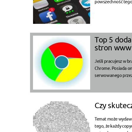
powszechność tego r
Top 5 dodat
stron www
Jeśli pracujesz w b
Chrome. Posiada on
serwowanego przez g
Czy skutec
Temat może wydawać 
tego, że każdy copy