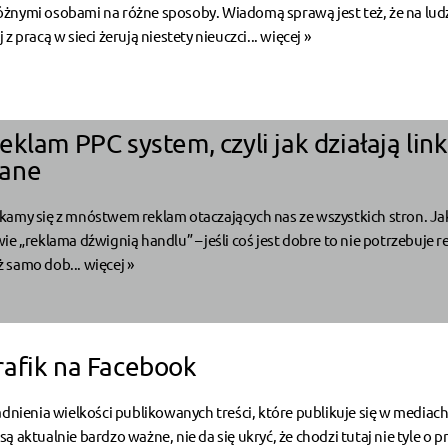
żnymi osobami na różne sposoby. Wiadomą sprawą jest też, że na ludz
z pracą w sieci żerują niestety nieuczci...
więcej »
klam PPC system, czyli jak działają link
ane
kamy się z mnóstwem reklam otaczających nas ze wszystkich stron. Ja
ie „reklama dźwignią handlu” – jeśli coś jest dobre to nie potrzebuje r
 samo dob...
więcej »
afik na Facebook
adnienia wielkości publikowanych treści, które publikuje się w mediac
 aktualnie bardzo ważne, nie da się ukryć, że chodzi tutaj nie tyle o p