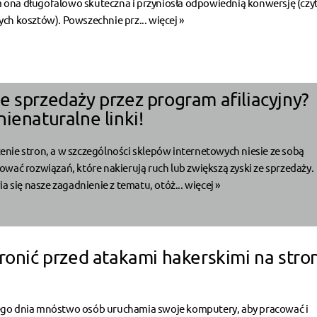
ła ona długofalowo skuteczna i przyniosła odpowiednią konwersję (czyt
ch kosztów). Powszechnie prz...
więcej »
e sprzedaży przez program afiliacyjny?
ienaturalne linki!
nie stron, a w szczególności sklepów internetowych niesie ze sobą
wać rozwiązań, które nakierują ruch lub zwiększą zyski ze sprzedaży.
ia się nasze zagadnienie z tematu, otóż...
więcej »
hronić przed atakami hakerskimi na stro
go dnia mnóstwo osób uruchamia swoje komputery, aby pracować i