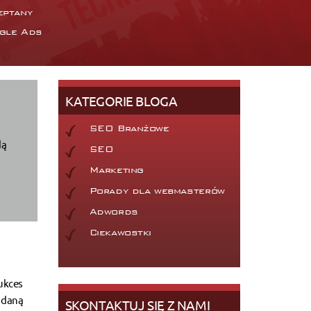
eptany
gle Ads
KATEGORIE BLOGA
SEO Branżowe
dą
SEO
Marketing
Porady dla webmasterów
Adwords
Ciekawostki
ukces
ć daną
SKONTAKTUJ SIĘ Z NAMI