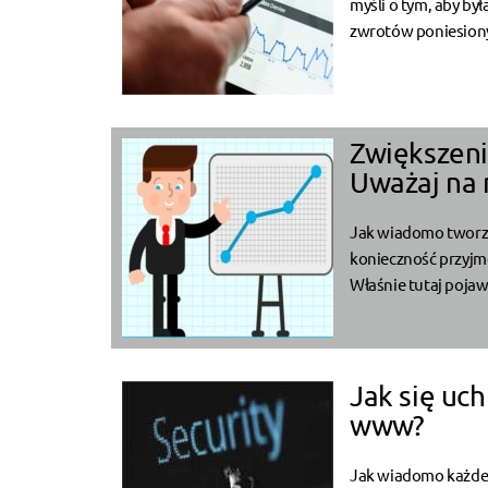
myśli o tym, aby by
zwrotów poniesiony
Zwiększeni
Uważaj na n
Jak wiadomo tworze
konieczność przyjmo
Właśnie tutaj pojaw
Jak się uc
www?
Jak wiadomo każde