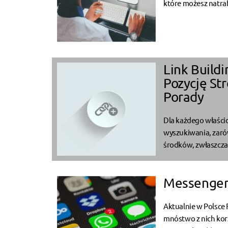
które możesz natraf
Link Build
Pozycję St
Porady
Dla każdego właścic
wyszukiwania, zaró
środków, zwłaszcza j
Messenger 
Aktualnie w Polsce
mnóstwo z nich korz