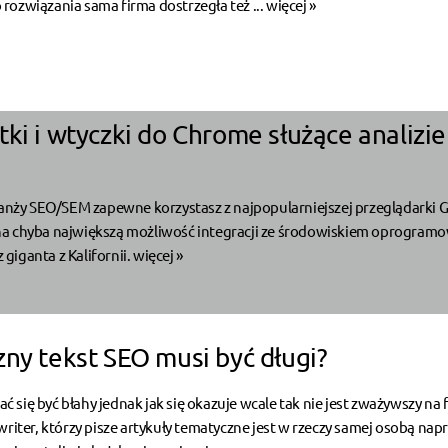
ozwiązania sama firma dostrzegła też ...
więcej »
ki i wtyczki do Chrome służące analizie
ranży SEO/SEM zapewne korzystasz z najpopularniejszej przeglądarki 
a chyba największą możliwość integracji ze środowiskiem oprogram
iganta z Kalifornii.
więcej »
zny tekst SEO musi być długi?
się być błahy jednak jak się okazuje wcale tak nie jest zważywszy na 
writer, którzy pisze artykuły tematyczne jest w rzeczy samej osobą na