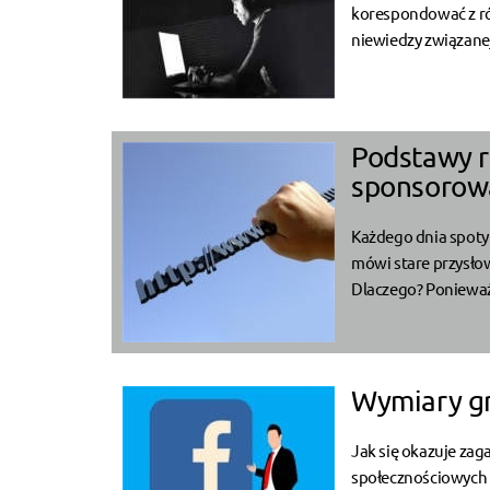
korespondować z ró
niewiedzy związanej 
Podstawy re
sponsorow
Każdego dnia spoty
mówi stare przysłow
Dlaczego? Ponieważ
Wymiary gr
Jak się okazuje zag
społecznościowych są