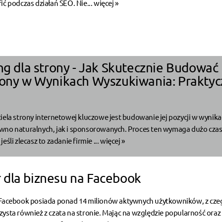
ić podczas działań SEO. Nie...
więcej »
ing dla strony - Jak Skutecznie Budować
rony w Wynikach Wyszukiwania: Prakty
iela strony internetowej kluczowe jest budowanie jej pozycji w wynik
wno naturalnych, jak i sponsorowanych. Proces ten wymaga dużo czas
eśli zlecasz to zadanie firmie ...
więcej »
dla biznesu na Facebook
 Facebook posiada ponad 14 milionów aktywnych użytkowników, z cze
ysta również z czata na stronie. Mając na względzie popularność oraz