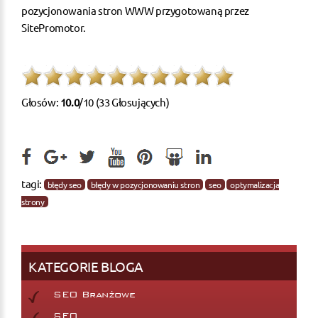
pozycjonowania stron WWW
przygotowaną przez
SitePromotor.
Głosów:
10.0
/10 (33 Głosujących)
tagi:
błędy seo
błędy w pozycjonowaniu stron
seo
optymalizacja
strony
KATEGORIE BLOGA
SEO Branżowe
SEO