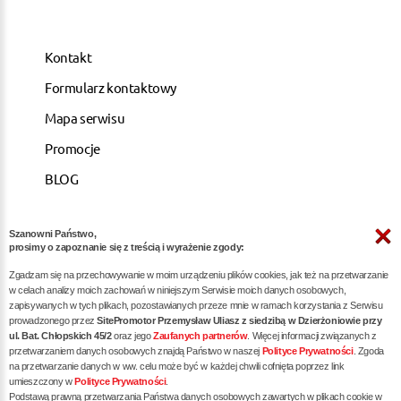
Kontakt
Formularz kontaktowy
Mapa serwisu
Promocje
BLOG
Szanowni Państwo,
ARTYKUŁY
prosimy o zapoznanie się z treścią i wyrażenie zgody:
Zgadzam się na przechowywanie w moim urządzeniu plików cookies, jak też na przetwarzanie
Pozycjonowanie dla kancelarii notarialnych -
w celach analizy moich zachowań w niniejszym Serwisie moich danych osobowych,
zapisywanych w tych plikach, pozostawianych przeze mnie w ramach korzystania z Serwisu
skuteczna promocja w internecie
prowadzonego przez
SitePromotor Przemysław Uliasz z siedzibą w Dzierżoniowie przy
ul. Bat. Chłopskich 45/2
oraz jego
Zaufanych partnerów
. Więcej informacji związanych z
Skuteczne Pozycjonowanie, Marketing internetowy i
przetwarzaniem danych osobowych znajdą Państwo w naszej
Polityce Prywatności
. Zgoda
Reklama dla Siłowni oraz Trenerów Personalnych
na przetwarzanie danych w ww. celu może być w każdej chwili cofnięta poprzez link
umieszczony w
Polityce Prywatności
.
Pozycjonowanie / reklama dla dietetyka - zwiększ
Podstawą prawną przetwarzania Państwa danych osobowych zawartych w plikach cookie w