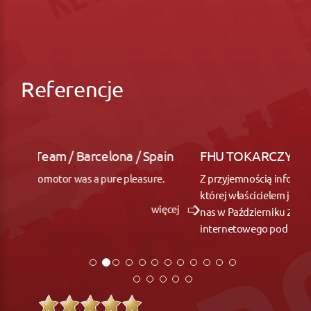
Referencje
FHU TOKARCZYK / Łagiewniki k. Wrocław
Z przyjemnością informuję, że firma SitePromotor,
której właścicielem jest Przemysław Uliasz, wykonała dla
nas w Październiku 2017 usługę budowy sklepu
internetowego pod nazwą BATTERYLIGHT.PL
więcej