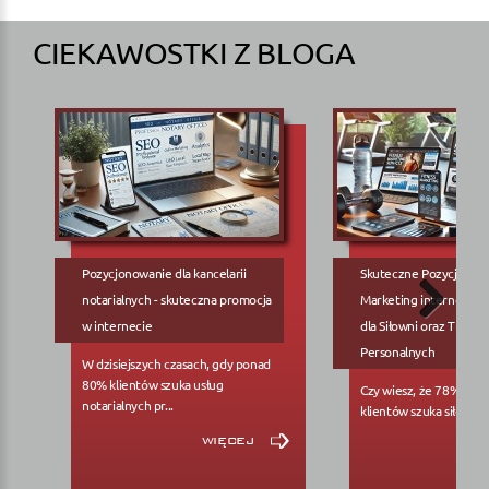
CIEKAWOSTKI Z BLOGA
Pozycjonowanie dla kancelarii
Skuteczne Pozycjonow
notarialnych - skuteczna promocja
Marketing internetowy
w internecie
dla Siłowni oraz Trene
Personalnych
W dzisiejszych czasach, gdy ponad
80% klientów szuka usług
Czy wiesz, że 78% pote
notarialnych pr...
klientów szuka siłowni..
więcej