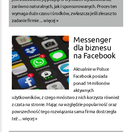
zarówno naturalnych, jak i sponsorowanych. Proces ten
wymaga dużo czasu i środków, zwłaszcza jeśli zlecasz to
zadanie firmie ...
więcej »
Messenger
dla biznesu
na Facebook
Aktualnie w Polsce
Facebook posiada
ponad 14 milionów
aktywnych
użytkowników, z czego mnóstwo z nich korzysta również
z czata na stronie. Mając na względzie popularność oraz
powszechność tego rozwiązania sama firma dostrzegła
też ...
więcej »