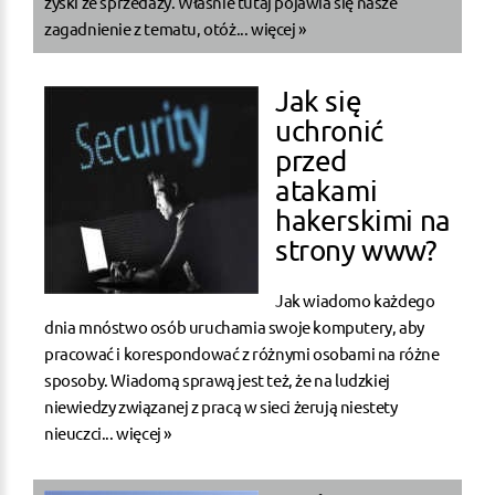
zyski ze sprzedaży. Właśnie tutaj pojawia się nasze
zagadnienie z tematu, otóż...
więcej »
Jak się
uchronić
przed
atakami
hakerskimi na
strony www?
Jak wiadomo każdego
dnia mnóstwo osób uruchamia swoje komputery, aby
pracować i korespondować z różnymi osobami na różne
sposoby. Wiadomą sprawą jest też, że na ludzkiej
niewiedzy związanej z pracą w sieci żerują niestety
nieuczci...
więcej »