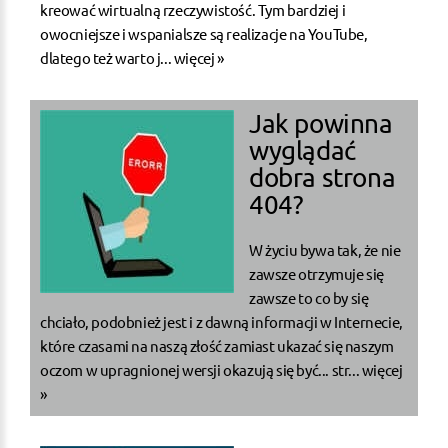
kreować wirtualną rzeczywistość. Tym bardziej i
owocniejsze i wspanialsze są realizacje na YouTube,
dlatego też warto j...
więcej »
Jak powinna
wyglądać
dobra strona
404?
W życiu bywa tak, że nie
zawsze otrzymuje się
zawsze to co by się
chciało, podobnież jest i z dawną informacji w Internecie,
które czasami na naszą złość zamiast ukazać się naszym
oczom w upragnionej wersji okazują się być... str...
więcej
»