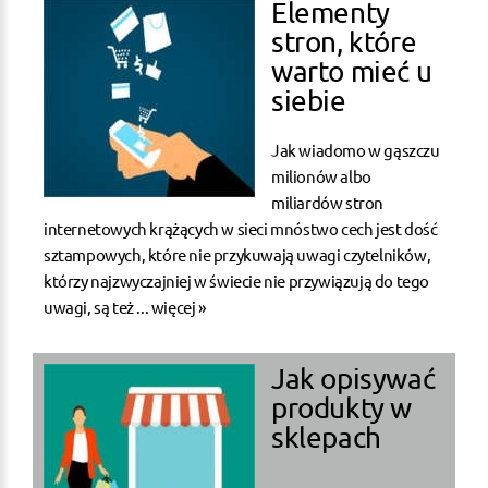
Elementy
stron, które
warto mieć u
siebie
Jak wiadomo w gąszczu
milionów albo
miliardów stron
internetowych krążących w sieci mnóstwo cech jest dość
sztampowych, które nie przykuwają uwagi czytelników,
którzy najzwyczajniej w świecie nie przywiązują do tego
uwagi, są też ...
więcej »
Jak opisywać
produkty w
sklepach