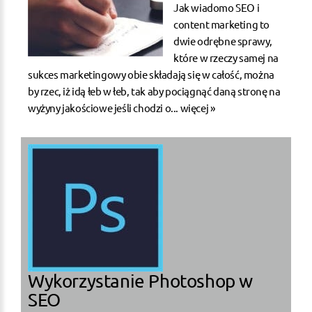
Jak wiadomo SEO i
content marketing to
dwie odrębne sprawy,
które w rzeczy samej na
sukces marketingowy obie składają się w całość, można
by rzec, iż idą łeb w łeb, tak aby pociągnąć daną stronę na
wyżyny jakościowe jeśli chodzi o...
więcej »
Wykorzystanie Photoshop w
SEO