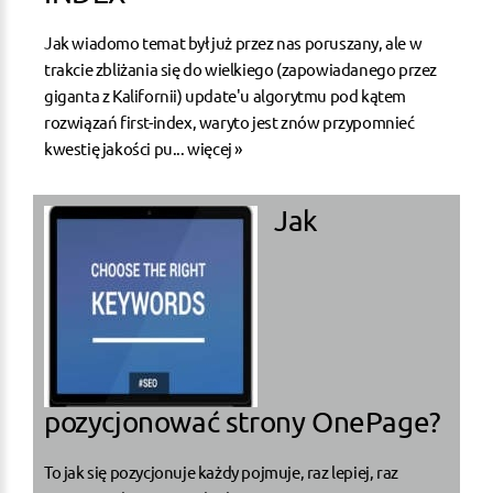
Jak wiadomo temat był już przez nas poruszany, ale w
trakcie zbliżania się do wielkiego (zapowiadanego przez
giganta z Kalifornii) update'u algorytmu pod kątem
rozwiązań first-index, waryto jest znów przypomnieć
kwestię jakości pu...
więcej »
Jak
pozycjonować strony OnePage?
To jak się pozycjonuje każdy pojmuje, raz lepiej, raz