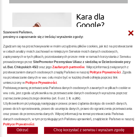
Kara dla
Google?
Szanowni Państwo,
prosimy o zapoznanie się z treścią i wyrażenie zgody:
więcej »
Zgadzam się na przechowywanie w moim urządzeniu plików cookies, jak też na przetwarzanie
w celach analizy moich zachowań w niniejszym Serwisie moich danych osobowych,
zapisywanych w tych plikach, pozostawianych przeze mnie w ramach korzystania z Serwisu
prowadzonego przez
SitePromotor Przemysław Uliasz z siedzibą w Dzierżoniowie przy
ul. Bat. Chłopskich 45/2
oraz jego
Zaufanych partnerów
. Więcej informacji związanych z
przetwarzaniem danych osobowych znajdą Państwo w naszej
Polityce Prywatności
. Zgoda
na przetwarzanie danych w ww. celu może być w każdej chwili cofnięta poprzez link
Audyt SEO -
umieszczony w
Polityce Prywatności
.
Podstawą prawną przetwarzania Państwa danych osobowych zawartych w plikach cookie w
Klucz do
ww. celu, jest zgoda użytkownika na przetwarzanie danych osobowych wyrażona poprzez
zaznaczanie powyższego okienka (art. 6 ust. 1 lit. a pltk).
Sukcesu w
Użytkownikom przysługują następujące prawa: prawo żądania dostępu do swoich danych,
prawo do ich sprostowania, prawo do usunięcia danych, prawo do ograniczenia przetwarzania
oraz prawo do przenoszenia danych. Więcej informacji na temat przetwarzania Państwa
danych osobowych, w tym przysługujących Państwu uprawnień, znajdziecie Państwo w naszej
Polityce Prywatności
.
Odrzuć
Chcę korzystać z serwisu i wyrażam zgodę