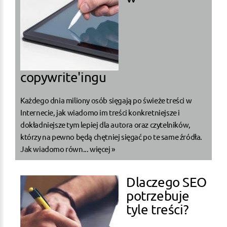
copywrite'ingu
Każdego dnia miliony osób sięgają po świeże treści w
Internecie, jak wiadomo im treści konkretniejsze i
dokładniejsze tym lepiej dla autora oraz czytelników,
którzy na pewno będą chętniej sięgać po te same źródła.
Jak wiadomo równ...
więcej »
Dlaczego SEO
potrzebuje
tyle treści?