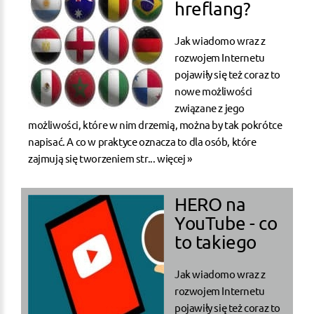
hreflang?
Jak wiadomo wraz z
rozwojem Internetu
pojawiły się też coraz to
nowe możliwości
związane z jego
możliwości, które w nim drzemią, można by tak pokrótce
napisać. A co w praktyce oznacza to dla osób, które
zajmują się tworzeniem str...
więcej »
HERO na
YouTube - co
to takiego
Jak wiadomo wraz z
rozwojem Internetu
pojawiły się też coraz to