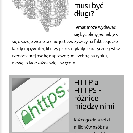
musi być
długi?
Temat może wydawać
się być błahy jednak jak
się okazuje wcale tak nie jest zważywszy na fakt tego, że
każdy copywriter, którzy pisze artykuły tematyczne jest w
rzeczy samej osobą naprawdę potrzebną na rynku,
niewątpliwie każda wię...
więcej »
HTTP a
HTTPS -
różnice
między nimi
Każdego dnia setki
milionów osób na