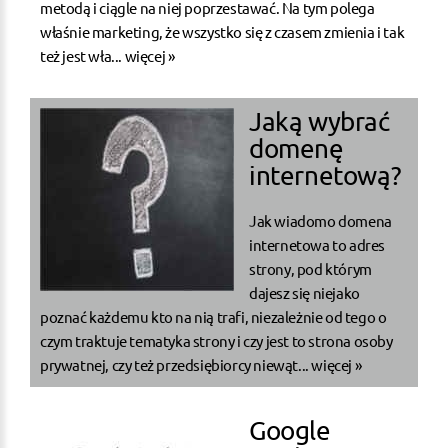
metodą i ciągle na niej poprzestawać. Na tym polega
właśnie marketing, że wszystko się z czasem zmienia i tak
też jest wła...
więcej »
Jaką wybrać
domenę
internetową?
Jak wiadomo domena
internetowa to adres
strony, pod którym
dajesz się niejako
poznać każdemu kto na nią trafi, niezależnie od tego o
czym traktuje tematyka strony i czy jest to strona osoby
prywatnej, czy też przedsiębiorcy niewąt...
więcej »
Google