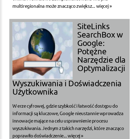
multiregionalna może znacząco zwiększ...
więcej »
SiteLinks
SearchBox w
Google:
Potężne
Narzędzie dla
Optymalizacji
Wyszukiwania i Doświadczenia
Użytkownika
W erze cyfrowej, gdzie szybkość i łatwość dostępu do
informacji są kluczowe, Google nieustannie wprowadza
innowacje mające na celu usprawnienie procesu
wyszukiwania. Jednym z takich narzędzi, które znacząco
poprawiło doświadczenie...
więcej »