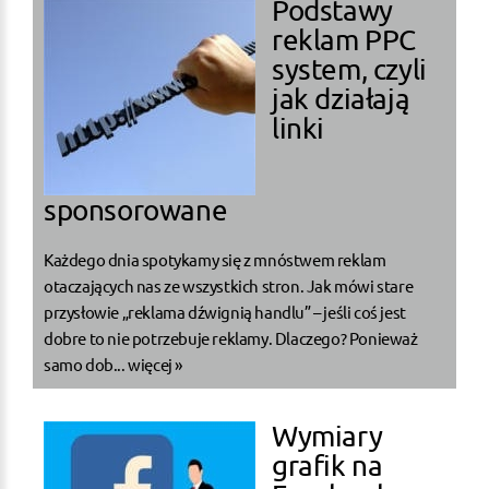
Podstawy
reklam PPC
system, czyli
jak działają
linki
sponsorowane
Każdego dnia spotykamy się z mnóstwem reklam
otaczających nas ze wszystkich stron. Jak mówi stare
przysłowie „reklama dźwignią handlu” – jeśli coś jest
dobre to nie potrzebuje reklamy. Dlaczego? Ponieważ
samo dob...
więcej »
Wymiary
grafik na