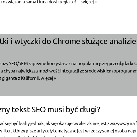
ozwiązania sama firma dostrzegła też ...
więcej »
ki i wtyczki do Chrome służące analizie
ranży SEO/SEM zapewne korzystasz z najpopularniejszej przeglądarki 
a chyba największą możliwość integracji ze środowiskiem oprogram
iganta z Kalifornii.
więcej »
zny tekst SEO musi być długi?
się być błahy jednak jak się okazuje wcale tak nie jest zważywszy na 
writer, którzy pisze artykuły tematyczne jest w rzeczy samej osobą na