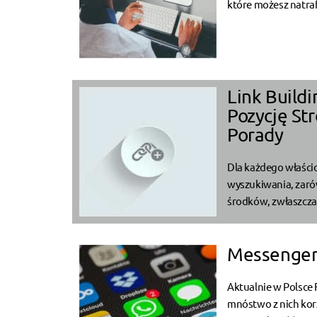
które możesz natraf
Link Build
Pozycję St
Porady
Dla każdego właścic
wyszukiwania, zaró
środków, zwłaszcza j
Messenger 
Aktualnie w Polsce
mnóstwo z nich korz