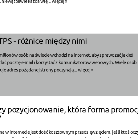
 niewątpliwie każda wię...
więcej »
PS - różnice między nimi
milionów osób na świecie wchodzi na Internet, aby sprawdzać jakieś
ądać pocztę e-mail i korzystać z komunikatorów webowych. Wiele osób
je adres pożądanej strony poczynają...
więcej »
y pozycjonowanie, która forma promocj
?
 w Internecie jest dość kosztownym przedsięwzięciem, jeśli ktoś ocz