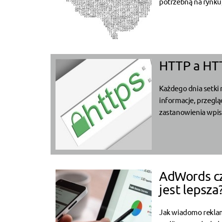
potrzebną na rynku,
HTTP a HTT
Każdego dnia setki 
informacje, przegl
zastanowienia wpisu
AdWords cz
jest lepsza
Jak wiadomo reklama