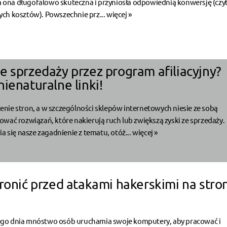
ła ona długofalowo skuteczna i przyniosła odpowiednią konwersję (czyt
ch kosztów). Powszechnie prz...
więcej »
e sprzedaży przez program afiliacyjny?
ienaturalne linki!
nie stron, a w szczególności sklepów internetowych niesie ze sobą
wać rozwiązań, które nakierują ruch lub zwiększą zyski ze sprzedaży.
ia się nasze zagadnienie z tematu, otóż...
więcej »
hronić przed atakami hakerskimi na stro
go dnia mnóstwo osób uruchamia swoje komputery, aby pracować i