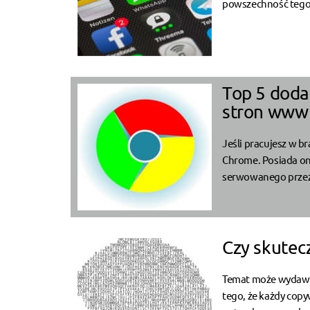
powszechność tego r
Top 5 dodat
stron www
Jeśli pracujesz w b
Chrome. Posiada on
serwowanego przez g
Czy skutec
Temat może wydawać 
tego, że każdy copy