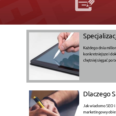
Specjalizac
Każdego dnia milion
konkretniejsze i do
chętniej sięgać po 
Dlaczego S
Jak wiadomo SEO i 
marketingowy obie sk