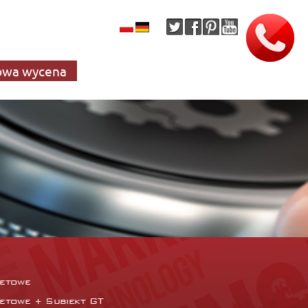
wa wycena
netowe
netowe + Subiekt GT