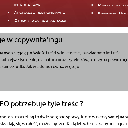
internetowe
Marketing sz
Aplikacje responsywne
Kampanie Goo
Strony dla restauracji
je w copywrite'ingu
y osób sięgają po świeże treści w Internecie, jak wiadomo im treści
kładniejsze tym lepiej dla autora oraz czytelników, którzy na pewno bę
te same źródła. Jak wiadomo równ...
więcej »
EO potrzebuje tyle treści?
content marketing to dwie odrębne sprawy, które w rzeczy samej na s
ładają się w całość, można by rzec, iż idą łeb w łeb, tak aby pociągną