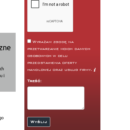
Wyrażam zgodę na
czne
przetwarzanie moich danych
osobowych w celu
przedstawienia oferty
ach
handlowej oraz usług firmy.
u i
Treść:
go