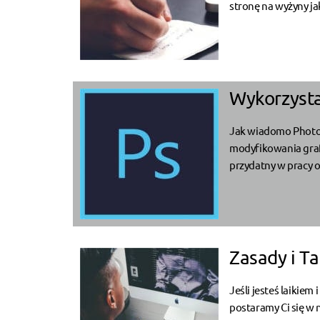
stronę na wyżyny jak
Wykorzyst
Jak wiadomo Photos
modyfikowania grafi
przydatny w pracy o
Zasady i T
Jeśli jesteś laikiem
postaramy Ci się w