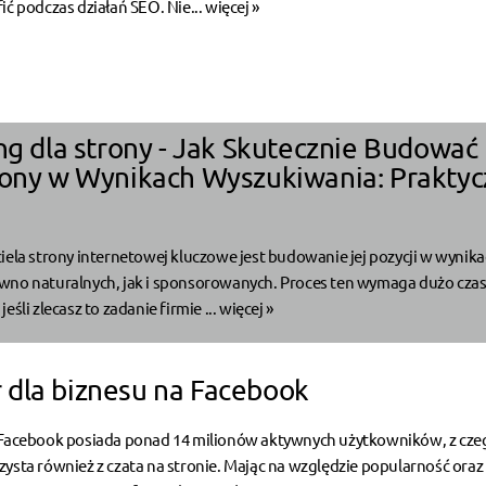
ić podczas działań SEO. Nie...
więcej »
ing dla strony - Jak Skutecznie Budować
rony w Wynikach Wyszukiwania: Prakty
iela strony internetowej kluczowe jest budowanie jej pozycji w wynik
wno naturalnych, jak i sponsorowanych. Proces ten wymaga dużo czas
eśli zlecasz to zadanie firmie ...
więcej »
dla biznesu na Facebook
 Facebook posiada ponad 14 milionów aktywnych użytkowników, z cze
ysta również z czata na stronie. Mając na względzie popularność oraz