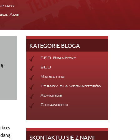
eptany
gle Ads
KATEGORIE BLOGA
SEO Branżowe
dą
SEO
Marketing
Porady dla webmasterów
Adwords
Ciekawostki
ukces
ć daną
SKONTAKTUJ SIĘ Z NAMI