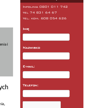
Infolinia 0801 011 742
tel
74 831 64 67
tel. kom.
608 054 626
Imię
nia i
Nazwisko
E-mail:
ych
Telefon:
nia,