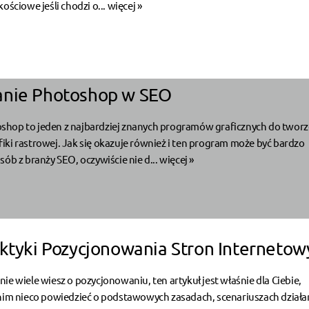
ościowe jeśli chodzi o...
więcej »
anie Photoshop w SEO
hop to jeden z najbardziej znanych programów graficznych do tworze
ki rastrowej. Jak się okazuje również i ten program może być bardzo
sób z branży SEO, oczywiście nie d...
więcej »
aktyki Pozycjonowania Stron Internetow
 i nie wiele wiesz o pozycjonowaniu, ten artykuł jest właśnie dla Ciebie,
 nim nieco powiedzieć o podstawowych zasadach, scenariuszach działa