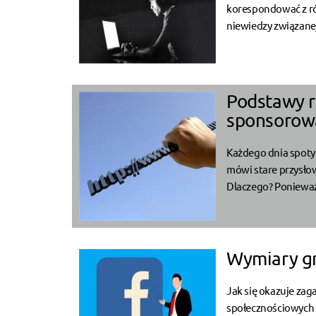
korespondować z ró
niewiedzy związanej 
Podstawy re
sponsorow
Każdego dnia spoty
mówi stare przysłow
Dlaczego? Ponieważ
Wymiary gr
Jak się okazuje zag
społecznościowych są