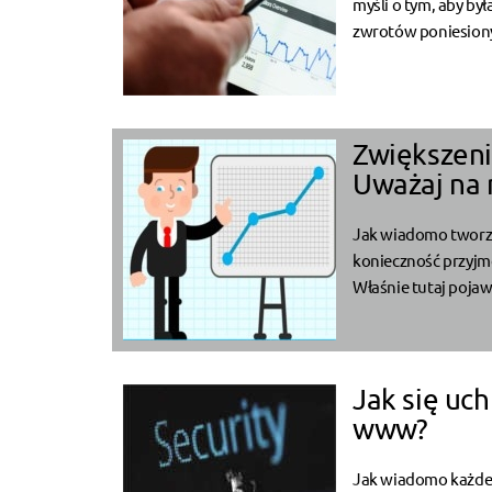
myśli o tym, aby by
zwrotów poniesiony
Zwiększeni
Uważaj na n
Jak wiadomo tworze
konieczność przyjmo
Właśnie tutaj pojaw
Jak się uc
www?
Jak wiadomo każde