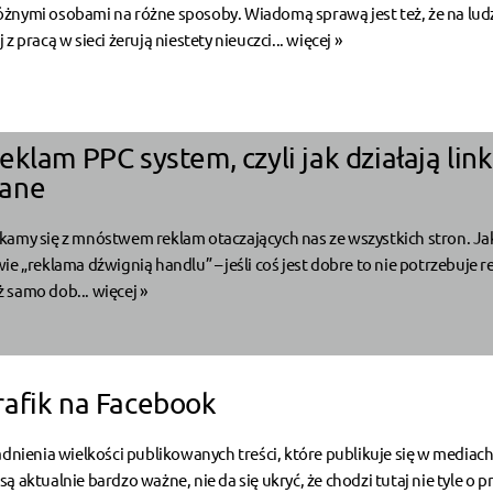
żnymi osobami na różne sposoby. Wiadomą sprawą jest też, że na ludz
z pracą w sieci żerują niestety nieuczci...
więcej »
klam PPC system, czyli jak działają link
ane
kamy się z mnóstwem reklam otaczających nas ze wszystkich stron. Ja
ie „reklama dźwignią handlu” – jeśli coś jest dobre to nie potrzebuje r
 samo dob...
więcej »
afik na Facebook
adnienia wielkości publikowanych treści, które publikuje się w mediac
 aktualnie bardzo ważne, nie da się ukryć, że chodzi tutaj nie tyle o p