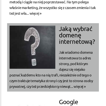
metodą i ciągle na niej poprzestawać. Na tym polega
właśnie marketing, że wszystko się z czasem zmienia i tak
też jest wła...
więcej »
Jaką wybrać
domenę
internetową?
Jak wiadomo domena
internetowa to adres
strony, pod którym
dajesz się niejako
poznać każdemu kto na nią trafi, niezależnie od tego o
czym traktuje tematyka strony i czy jest to strona osoby
prywatnej, czy też przedsiębiorcy niewąt...
więcej »
Google