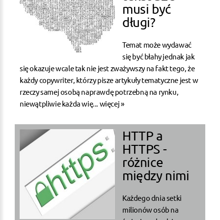
musi być
długi?
Temat może wydawać
się być błahy jednak jak
się okazuje wcale tak nie jest zważywszy na fakt tego, że
każdy copywriter, którzy pisze artykuły tematyczne jest w
rzeczy samej osobą naprawdę potrzebną na rynku,
niewątpliwie każda wię...
więcej »
HTTP a
HTTPS -
różnice
między nimi
Każdego dnia setki
milionów osób na