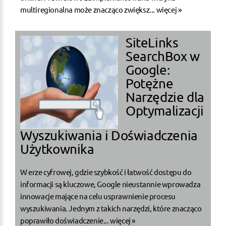
multiregionalna może znacząco zwiększ...
więcej »
SiteLinks
SearchBox w
Google:
Potężne
Narzędzie dla
Optymalizacji
Wyszukiwania i Doświadczenia
Użytkownika
W erze cyfrowej, gdzie szybkość i łatwość dostępu do
informacji są kluczowe, Google nieustannie wprowadza
innowacje mające na celu usprawnienie procesu
wyszukiwania. Jednym z takich narzędzi, które znacząco
poprawiło doświadczenie...
więcej »