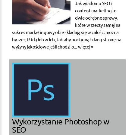
Jak wiadomo SEO i
content marketing to
dwie odrębne sprawy,
które w rzeczy samej na
sukces marketingowy obie składają się w całość, można
by rzec, iż idą łeb w łeb, tak aby pociągnąć daną stronę na
wyżyny jakościowe jeśli chodzi o...
więcej »
Wykorzystanie Photoshop w
SEO