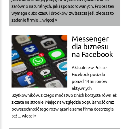
zarówno naturalnych, jak i sponsorowanych. Proces ten
wymaga dużo czasu i środków, zwłaszcza jeśli zlecasz to
zadanie firmie ...
więcej »
Messenger
dla biznesu
na Facebook
Aktualnie w Polsce
Facebook posiada
ponad 14 milionów
aktywnych
użytkowników, z czego mnóstwo z nich korzysta również
z czata na stronie. Mając na względzie popularność oraz
powszechność tego rozwiązania sama firma dostrzegła
też ...
więcej »