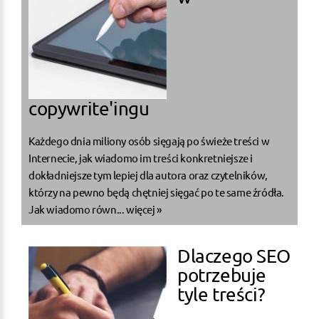
copywrite'ingu
Każdego dnia miliony osób sięgają po świeże treści w
Internecie, jak wiadomo im treści konkretniejsze i
dokładniejsze tym lepiej dla autora oraz czytelników,
którzy na pewno będą chętniej sięgać po te same źródła.
Jak wiadomo równ...
więcej »
Dlaczego SEO
potrzebuje
tyle treści?