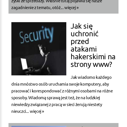
zyski ze sprzedaży. Właśnie tutaj pojawia się nasze
zagadnienie z tematu, otóż...
więcej »
Jak się
uchronić
przed
atakami
hakerskimi na
strony www?
Jak wiadomo każdego
dnia mnóstwo osób uruchamia swoje komputery, aby
pracować i korespondować z różnymi osobami na różne
sposoby. Wiadomą sprawą jest też, że na ludzkiej
niewiedzy związanej z pracą w sieci żerują niestety
nieuczci...
więcej »