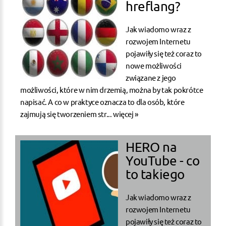
hreflang?
Jak wiadomo wraz z
rozwojem Internetu
pojawiły się też coraz to
nowe możliwości
związane z jego
możliwości, które w nim drzemią, można by tak pokrótce
napisać. A co w praktyce oznacza to dla osób, które
zajmują się tworzeniem str...
więcej »
HERO na
YouTube - co
to takiego
Jak wiadomo wraz z
rozwojem Internetu
pojawiły się też coraz to