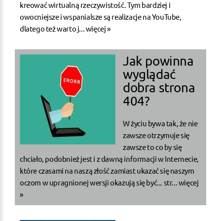
kreować wirtualną rzeczywistość. Tym bardziej i
owocniejsze i wspanialsze są realizacje na YouTube,
dlatego też warto j...
więcej »
Jak powinna
wyglądać
dobra strona
404?
W życiu bywa tak, że nie
zawsze otrzymuje się
zawsze to co by się
chciało, podobnież jest i z dawną informacji w Internecie,
które czasami na naszą złość zamiast ukazać się naszym
oczom w upragnionej wersji okazują się być... str...
więcej
»