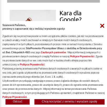
Kara dla
Google?
Szanowni Państwo,
prosimy o zapoznanie się z treścią i wyrażenie zgody:
więcej »
Zgadzam się na przechowywanie w moim urządzeniu plików cookies, jak też na przetwarzanie
w celach analizy moich zachowań w niniejszym Serwisie moich danych osobowych,
zapisywanych w tych plikach, pozostawianych przeze mnie w ramach korzystania z Serwisu
prowadzonego przez
SitePromotor Przemysław Uliasz z siedzibą w Dzierżoniowie przy
ul. Bat. Chłopskich 45/2
oraz jego
Zaufanych partnerów
. Więcej informacji związanych z
przetwarzaniem danych osobowych znajdą Państwo w naszej
Polityce Prywatności
. Zgoda
na przetwarzanie danych w ww. celu może być w każdej chwili cofnięta poprzez link
Audyt SEO -
umieszczony w
Polityce Prywatności
.
Podstawą prawną przetwarzania Państwa danych osobowych zawartych w plikach cookie w
Klucz do
ww. celu, jest zgoda użytkownika na przetwarzanie danych osobowych wyrażona poprzez
zaznaczanie powyższego okienka (art. 6 ust. 1 lit. a pltk).
Sukcesu w
Użytkownikom przysługują następujące prawa: prawo żądania dostępu do swoich danych,
prawo do ich sprostowania, prawo do usunięcia danych, prawo do ograniczenia przetwarzania
oraz prawo do przenoszenia danych. Więcej informacji na temat przetwarzania Państwa
danych osobowych, w tym przysługujących Państwu uprawnień, znajdziecie Państwo w naszej
Polityce Prywatności
.
Odrzuć
Chcę korzystać z serwisu i wyrażam zgodę