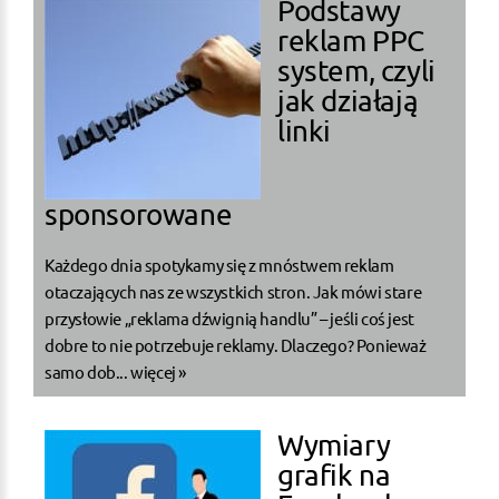
Podstawy
reklam PPC
system, czyli
jak działają
linki
sponsorowane
Każdego dnia spotykamy się z mnóstwem reklam
otaczających nas ze wszystkich stron. Jak mówi stare
przysłowie „reklama dźwignią handlu” – jeśli coś jest
dobre to nie potrzebuje reklamy. Dlaczego? Ponieważ
samo dob...
więcej »
Wymiary
grafik na