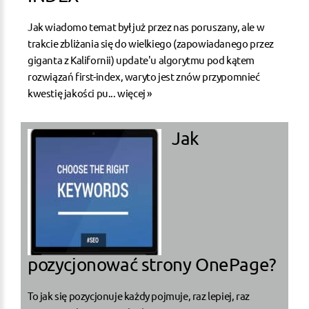
Jak wiadomo temat był już przez nas poruszany, ale w
trakcie zbliżania się do wielkiego (zapowiadanego przez
giganta z Kalifornii) update'u algorytmu pod kątem
rozwiązań first-index, waryto jest znów przypomnieć
kwestię jakości pu...
więcej »
Jak
pozycjonować strony OnePage?
To jak się pozycjonuje każdy pojmuje, raz lepiej, raz