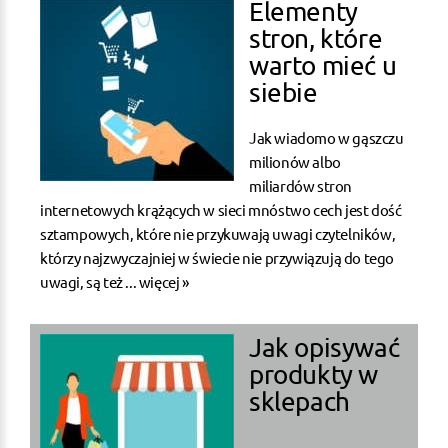
Elementy
stron, które
warto mieć u
siebie
Jak wiadomo w gąszczu
milionów albo
miliardów stron
internetowych krążących w sieci mnóstwo cech jest dość
sztampowych, które nie przykuwają uwagi czytelników,
którzy najzwyczajniej w świecie nie przywiązują do tego
uwagi, są też ...
więcej »
Jak opisywać
produkty w
sklepach