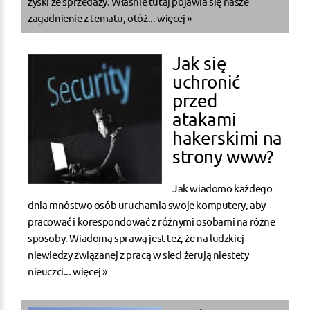
zyski ze sprzedaży. Właśnie tutaj pojawia się nasze
zagadnienie z tematu, otóż...
więcej »
Jak się
uchronić
przed
atakami
hakerskimi na
strony www?
Jak wiadomo każdego
dnia mnóstwo osób uruchamia swoje komputery, aby
pracować i korespondować z różnymi osobami na różne
sposoby. Wiadomą sprawą jest też, że na ludzkiej
niewiedzy związanej z pracą w sieci żerują niestety
nieuczci...
więcej »