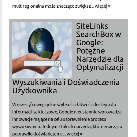
multiregionalna może znacząco zwiększ...
więcej »
SiteLinks
SearchBox w
Google:
Potężne
Narzędzie dla
Optymalizacji
Wyszukiwania i Doświadczenia
Użytkownika
W erze cyfrowej, gdzie szybkość i łatwość dostępu do
informacji są kluczowe, Google nieustannie wprowadza
innowacje mające na celu usprawnienie procesu
wyszukiwania. Jednym z takich narzędzi, które znacząco
poprawiło doświadczenie...
więcej »