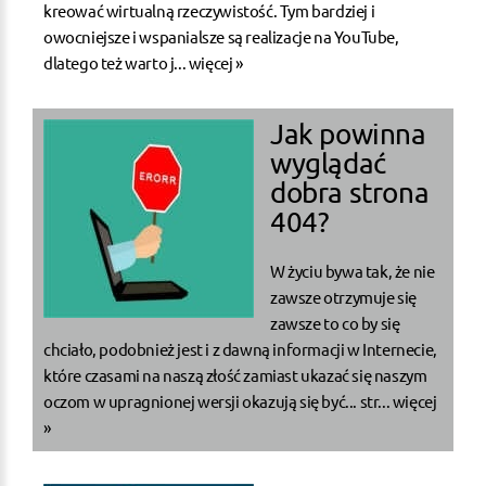
kreować wirtualną rzeczywistość. Tym bardziej i
owocniejsze i wspanialsze są realizacje na YouTube,
dlatego też warto j...
więcej »
Jak powinna
wyglądać
dobra strona
404?
W życiu bywa tak, że nie
zawsze otrzymuje się
zawsze to co by się
chciało, podobnież jest i z dawną informacji w Internecie,
które czasami na naszą złość zamiast ukazać się naszym
oczom w upragnionej wersji okazują się być... str...
więcej
»