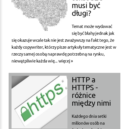
musi być
długi?
Temat może wydawać
się być błahy jednak jak
się okazuje wcale tak nie jest zważywszy na fakt tego, że
każdy copywriter, którzy pisze artykuły tematyczne jest w
rzeczy samej osobą naprawdę potrzebną na rynku,
niewątpliwie każda wię...
więcej »
HTTP a
HTTPS -
różnice
między nimi
Każdego dnia setki
milionów osób na