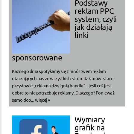
Podstawy
reklam PPC
system, czyli
jak działają
linki
sponsorowane
Każdego dnia spotykamy się z mnóstwem reklam
otaczających nas ze wszystkich stron. Jak mówi stare
przysłowie „reklama dźwignią handlu” – jeśli coś jest
dobre to nie potrzebuje reklamy. Dlaczego? Ponieważ
samo dob...
więcej »
Wymiary
grafik na