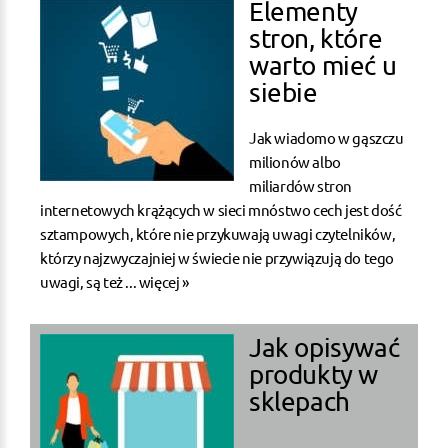
Elementy
stron, które
warto mieć u
siebie
Jak wiadomo w gąszczu
milionów albo
miliardów stron
internetowych krążących w sieci mnóstwo cech jest dość
sztampowych, które nie przykuwają uwagi czytelników,
którzy najzwyczajniej w świecie nie przywiązują do tego
uwagi, są też ...
więcej »
Jak opisywać
produkty w
sklepach