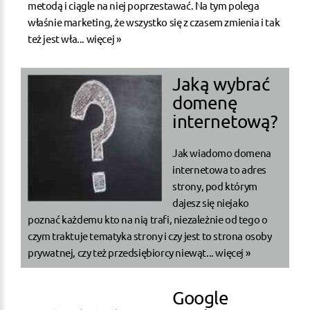
metodą i ciągle na niej poprzestawać. Na tym polega
właśnie marketing, że wszystko się z czasem zmienia i tak
też jest wła...
więcej »
Jaką wybrać
domenę
internetową?
Jak wiadomo domena
internetowa to adres
strony, pod którym
dajesz się niejako
poznać każdemu kto na nią trafi, niezależnie od tego o
czym traktuje tematyka strony i czy jest to strona osoby
prywatnej, czy też przedsiębiorcy niewąt...
więcej »
Google