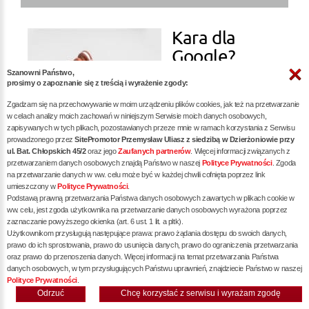
Kara dla
Google?
Szanowni Państwo,
prosimy o zapoznanie się z treścią i wyrażenie zgody:
więcej »
Zgadzam się na przechowywanie w moim urządzeniu plików cookies, jak też na przetwarzanie
w celach analizy moich zachowań w niniejszym Serwisie moich danych osobowych,
zapisywanych w tych plikach, pozostawianych przeze mnie w ramach korzystania z Serwisu
prowadzonego przez
SitePromotor Przemysław Uliasz z siedzibą w Dzierżoniowie przy
ul. Bat. Chłopskich 45/2
oraz jego
Zaufanych partnerów
. Więcej informacji związanych z
przetwarzaniem danych osobowych znajdą Państwo w naszej
Polityce Prywatności
. Zgoda
na przetwarzanie danych w ww. celu może być w każdej chwili cofnięta poprzez link
Audyt SEO -
umieszczony w
Polityce Prywatności
.
Podstawą prawną przetwarzania Państwa danych osobowych zawartych w plikach cookie w
Klucz do
ww. celu, jest zgoda użytkownika na przetwarzanie danych osobowych wyrażona poprzez
zaznaczanie powyższego okienka (art. 6 ust. 1 lit. a pltk).
Sukcesu w
Użytkownikom przysługują następujące prawa: prawo żądania dostępu do swoich danych,
prawo do ich sprostowania, prawo do usunięcia danych, prawo do ograniczenia przetwarzania
oraz prawo do przenoszenia danych. Więcej informacji na temat przetwarzania Państwa
danych osobowych, w tym przysługujących Państwu uprawnień, znajdziecie Państwo w naszej
Polityce Prywatności
.
Odrzuć
Chcę korzystać z serwisu i wyrażam zgodę