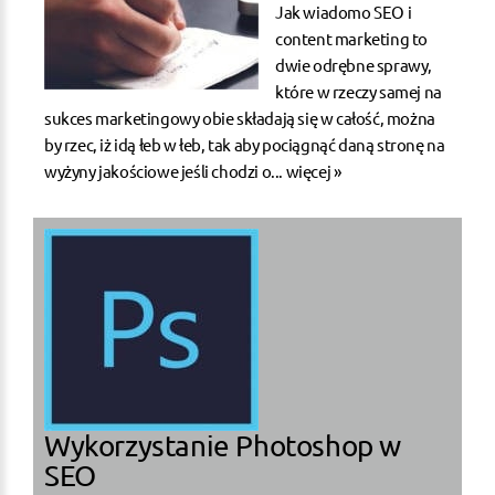
Jak wiadomo SEO i
content marketing to
dwie odrębne sprawy,
które w rzeczy samej na
sukces marketingowy obie składają się w całość, można
by rzec, iż idą łeb w łeb, tak aby pociągnąć daną stronę na
wyżyny jakościowe jeśli chodzi o...
więcej »
Wykorzystanie Photoshop w
SEO