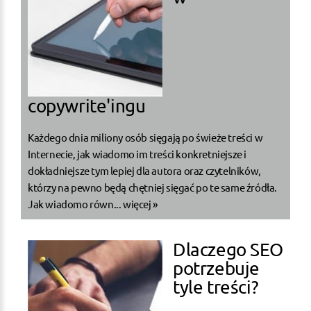
copywrite'ingu
Każdego dnia miliony osób sięgają po świeże treści w
Internecie, jak wiadomo im treści konkretniejsze i
dokładniejsze tym lepiej dla autora oraz czytelników,
którzy na pewno będą chętniej sięgać po te same źródła.
Jak wiadomo równ...
więcej »
Dlaczego SEO
potrzebuje
tyle treści?