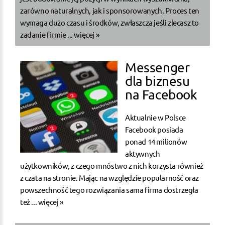
zarówno naturalnych, jak i sponsorowanych. Proces ten
wymaga dużo czasu i środków, zwłaszcza jeśli zlecasz to
zadanie firmie ...
więcej »
Messenger
dla biznesu
na Facebook
Aktualnie w Polsce
Facebook posiada
ponad 14 milionów
aktywnych
użytkowników, z czego mnóstwo z nich korzysta również
z czata na stronie. Mając na względzie popularność oraz
powszechność tego rozwiązania sama firma dostrzegła
też ...
więcej »