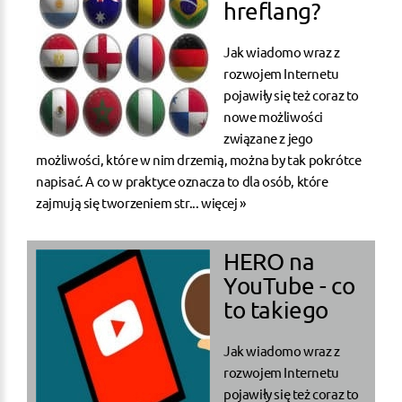
hreflang?
Jak wiadomo wraz z
rozwojem Internetu
pojawiły się też coraz to
nowe możliwości
związane z jego
możliwości, które w nim drzemią, można by tak pokrótce
napisać. A co w praktyce oznacza to dla osób, które
zajmują się tworzeniem str...
więcej »
HERO na
YouTube - co
to takiego
Jak wiadomo wraz z
rozwojem Internetu
pojawiły się też coraz to