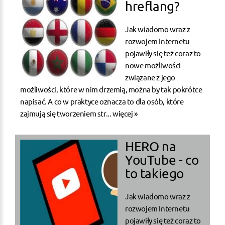
hreflang?
Jak wiadomo wraz z
rozwojem Internetu
pojawiły się też coraz to
nowe możliwości
związane z jego
możliwości, które w nim drzemią, można by tak pokrótce
napisać. A co w praktyce oznacza to dla osób, które
zajmują się tworzeniem str...
więcej »
HERO na
YouTube - co
to takiego
Jak wiadomo wraz z
rozwojem Internetu
pojawiły się też coraz to