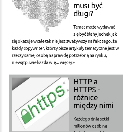
musi być
długi?
Temat może wydawać
się być błahy jednak jak
się okazuje wcale tak nie jest zważywszy na fakt tego, że
każdy copywriter, którzy pisze artykuły tematyczne jest w
rzeczy samej osobą naprawdę potrzebną na rynku,
niewątpliwie każda wię...
więcej »
HTTP a
HTTPS -
różnice
między nimi
Każdego dnia setki
milionów osób na