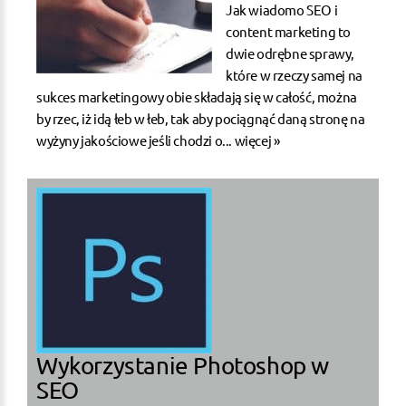
Jak wiadomo SEO i
content marketing to
dwie odrębne sprawy,
które w rzeczy samej na
sukces marketingowy obie składają się w całość, można
by rzec, iż idą łeb w łeb, tak aby pociągnąć daną stronę na
wyżyny jakościowe jeśli chodzi o...
więcej »
Wykorzystanie Photoshop w
SEO