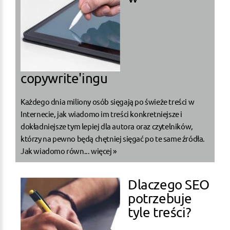
copywrite'ingu
Każdego dnia miliony osób sięgają po świeże treści w
Internecie, jak wiadomo im treści konkretniejsze i
dokładniejsze tym lepiej dla autora oraz czytelników,
którzy na pewno będą chętniej sięgać po te same źródła.
Jak wiadomo równ...
więcej »
Dlaczego SEO
potrzebuje
tyle treści?