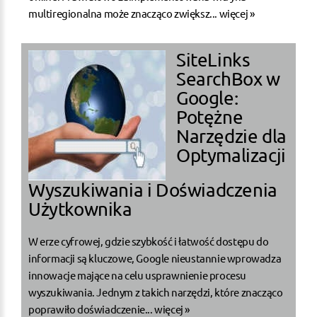
multiregionalna może znacząco zwiększ...
więcej »
SiteLinks
SearchBox w
Google:
Potężne
Narzędzie dla
Optymalizacji
Wyszukiwania i Doświadczenia
Użytkownika
W erze cyfrowej, gdzie szybkość i łatwość dostępu do
informacji są kluczowe, Google nieustannie wprowadza
innowacje mające na celu usprawnienie procesu
wyszukiwania. Jednym z takich narzędzi, które znacząco
poprawiło doświadczenie...
więcej »