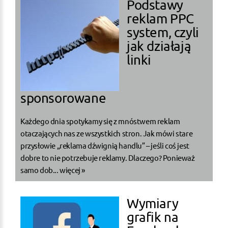
Podstawy
reklam PPC
system, czyli
jak działają
linki
sponsorowane
Każdego dnia spotykamy się z mnóstwem reklam
otaczających nas ze wszystkich stron. Jak mówi stare
przysłowie „reklama dźwignią handlu” – jeśli coś jest
dobre to nie potrzebuje reklamy. Dlaczego? Ponieważ
samo dob...
więcej »
Wymiary
grafik na