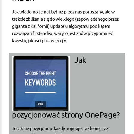
Jak wiadomo temat był już przez nas poruszany, ale w
trakcie zbliżania się do wielkiego (zapowiadanego przez
giganta z Kalifornii) update'u algorytmu pod kątem
rozwiązań first-index, waryto jest znów przypomnieć
kwestię jakości pu...
więcej »
Jak
pozycjonować strony OnePage?
To jak się pozycjonuje każdy pojmuje, raz lepiej, raz