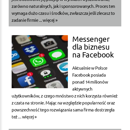
zarówno naturalnych, jak i sponsorowanych. Proces ten
wymaga dużo czasu i środków, zwłaszcza jeśli zlecasz to
zadanie firmie ...
więcej »
Messenger
dla biznesu
na Facebook
Aktualnie w Polsce
Facebook posiada
ponad 14 milionów
aktywnych
użytkowników, z czego mnóstwo z nich korzysta również
z czata na stronie. Mając na względzie popularność oraz
powszechność tego rozwiązania sama firma dostrzegła
też ...
więcej »