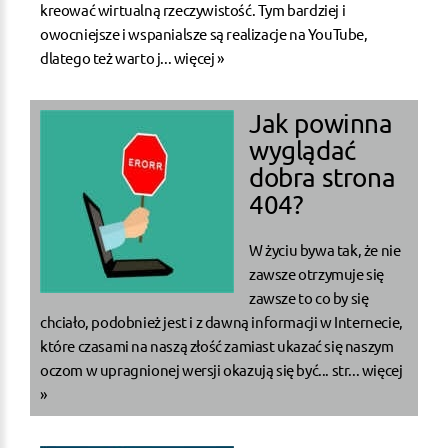
kreować wirtualną rzeczywistość. Tym bardziej i
owocniejsze i wspanialsze są realizacje na YouTube,
dlatego też warto j...
więcej »
Jak powinna
wyglądać
dobra strona
404?
W życiu bywa tak, że nie
zawsze otrzymuje się
zawsze to co by się
chciało, podobnież jest i z dawną informacji w Internecie,
które czasami na naszą złość zamiast ukazać się naszym
oczom w upragnionej wersji okazują się być... str...
więcej
»