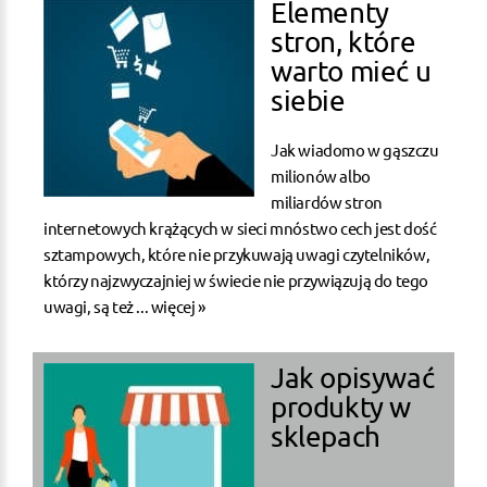
Elementy
stron, które
warto mieć u
siebie
Jak wiadomo w gąszczu
milionów albo
miliardów stron
internetowych krążących w sieci mnóstwo cech jest dość
sztampowych, które nie przykuwają uwagi czytelników,
którzy najzwyczajniej w świecie nie przywiązują do tego
uwagi, są też ...
więcej »
Jak opisywać
produkty w
sklepach