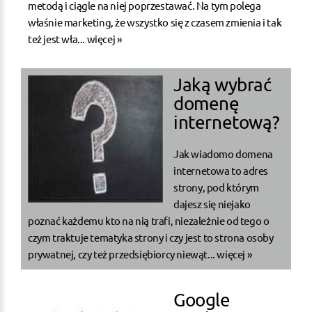
metodą i ciągle na niej poprzestawać. Na tym polega
właśnie marketing, że wszystko się z czasem zmienia i tak
też jest wła...
więcej »
Jaką wybrać
domenę
internetową?
Jak wiadomo domena
internetowa to adres
strony, pod którym
dajesz się niejako
poznać każdemu kto na nią trafi, niezależnie od tego o
czym traktuje tematyka strony i czy jest to strona osoby
prywatnej, czy też przedsiębiorcy niewąt...
więcej »
Google