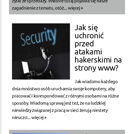
zyski ze sprzedaży. Właśnie tutaj pojawia się nasze
zagadnienie z tematu, otóż...
więcej »
Jak się
uchronić
przed
atakami
hakerskimi na
strony www?
Jak wiadomo każdego
dnia mnóstwo osób uruchamia swoje komputery, aby
pracować i korespondować z różnymi osobami na różne
sposoby. Wiadomą sprawą jest też, że na ludzkiej
niewiedzy związanej z pracą w sieci żerują niestety
nieuczci...
więcej »