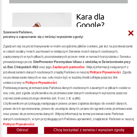
Kara dla
Google?
Szanowni Państwo,
prosimy o zapoznanie się z treścią i wyrażenie zgody:
więcej »
Zgadzam się na przechowywanie w moim urządzeniu plików cookies, jak też na przetwarzanie
w celach analizy moich zachowań w niniejszym Serwisie moich danych osobowych,
zapisywanych w tych plikach, pozostawianych przeze mnie w ramach korzystania z Serwisu
prowadzonego przez
SitePromotor Przemysław Uliasz z siedzibą w Dzierżoniowie przy
ul. Bat. Chłopskich 45/2
oraz jego
Zaufanych partnerów
. Więcej informacji związanych z
przetwarzaniem danych osobowych znajdą Państwo w naszej
Polityce Prywatności
. Zgoda
na przetwarzanie danych w ww. celu może być w każdej chwili cofnięta poprzez link
Audyt SEO -
umieszczony w
Polityce Prywatności
.
Podstawą prawną przetwarzania Państwa danych osobowych zawartych w plikach cookie w
Klucz do
ww. celu, jest zgoda użytkownika na przetwarzanie danych osobowych wyrażona poprzez
zaznaczanie powyższego okienka (art. 6 ust. 1 lit. a pltk).
Sukcesu w
Użytkownikom przysługują następujące prawa: prawo żądania dostępu do swoich danych,
prawo do ich sprostowania, prawo do usunięcia danych, prawo do ograniczenia przetwarzania
oraz prawo do przenoszenia danych. Więcej informacji na temat przetwarzania Państwa
danych osobowych, w tym przysługujących Państwu uprawnień, znajdziecie Państwo w naszej
Polityce Prywatności
.
Odrzuć
Chcę korzystać z serwisu i wyrażam zgodę