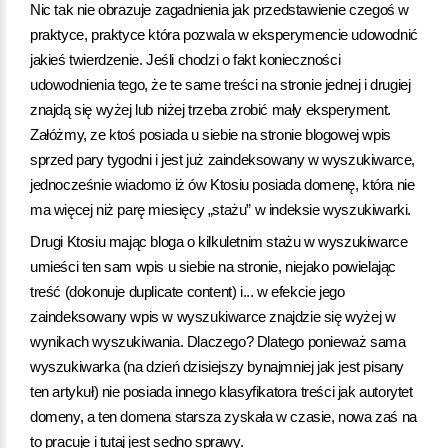
Nic tak nie obrazuje zagadnienia jak przedstawienie czegoś w
praktyce, praktyce która pozwala w eksperymencie udowodnić
jakieś twierdzenie. Jeśli chodzi o fakt konieczności
udowodnienia tego, że te same treści na stronie jednej i drugiej
znajdą się wyżej lub niżej trzeba zrobić mały eksperyment.
Załóżmy, ze ktoś posiada u siebie na stronie blogowej wpis
sprzed pary tygodni i jest już zaindeksowany w wyszukiwarce,
jednocześnie wiadomo iż ów Ktosiu posiada domenę, która nie
ma więcej niż parę miesięcy „stażu” w indeksie wyszukiwarki.
Drugi Ktosiu mając bloga o kilkuletnim stażu w wyszukiwarce
umieści ten sam wpis u siebie na stronie, niejako powielając
treść (dokonuje duplicate content) i... w efekcie jego
zaindeksowany wpis w wyszukiwarce znajdzie się wyżej w
wynikach wyszukiwania. Dlaczego? Dlatego ponieważ sama
wyszukiwarka (na dzień dzisiejszy bynajmniej jak jest pisany
ten artykuł) nie posiada innego klasyfikatora treści jak autorytet
domeny, a ten domena starsza zyskała w czasie, nowa zaś na
to pracuje i tutaj jest sedno sprawy.