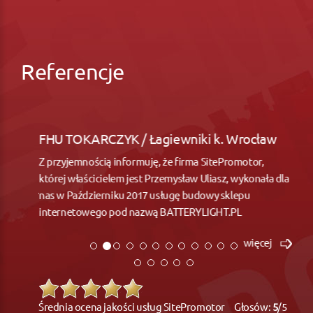
Referencje
FHU TOKARCZYK / Łagiewniki k. Wrocław
Z przyjemnością informuję, że firma SitePromotor,
której właścicielem jest Przemysław Uliasz, wykonała dla
nas w Październiku 2017 usługę budowy sklepu
internetowego pod nazwą BATTERYLIGHT.PL
więcej
Średnia ocena jakości usług SitePromotor Głosów:
5
/5