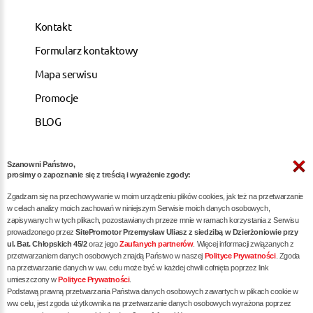
Kontakt
Formularz kontaktowy
Mapa serwisu
Promocje
BLOG
Szanowni Państwo,
ARTYKUŁY
prosimy o zapoznanie się z treścią i wyrażenie zgody:
Zgadzam się na przechowywanie w moim urządzeniu plików cookies, jak też na przetwarzanie
Pozycjonowanie dla kancelarii notarialnych -
w celach analizy moich zachowań w niniejszym Serwisie moich danych osobowych,
zapisywanych w tych plikach, pozostawianych przeze mnie w ramach korzystania z Serwisu
skuteczna promocja w internecie
prowadzonego przez
SitePromotor Przemysław Uliasz z siedzibą w Dzierżoniowie przy
ul. Bat. Chłopskich 45/2
oraz jego
Zaufanych partnerów
. Więcej informacji związanych z
Skuteczne Pozycjonowanie, Marketing internetowy i
przetwarzaniem danych osobowych znajdą Państwo w naszej
Polityce Prywatności
. Zgoda
Reklama dla Siłowni oraz Trenerów Personalnych
na przetwarzanie danych w ww. celu może być w każdej chwili cofnięta poprzez link
umieszczony w
Polityce Prywatności
.
Pozycjonowanie / reklama dla dietetyka - zwiększ
Podstawą prawną przetwarzania Państwa danych osobowych zawartych w plikach cookie w
liczbę pacjentów poprzez skuteczne SEO
ww. celu, jest zgoda użytkownika na przetwarzanie danych osobowych wyrażona poprzez