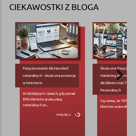
CIEKAWOSTKI Z BLOGA
Pozycjonowanie dla kancelarii
Skuteczne Pozycjonow
notarialnych - skuteczna promocja
Marketing internetowy
w internecie
dla Siłowni oraz Trene
Personalnych
W dzisiejszych czasach, gdy ponad
80% klientów szuka usług
Czy wiesz, że 78% pote
notarialnych pr...
klientów szuka siłowni..
więcej