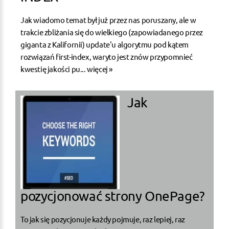
Jak wiadomo temat był już przez nas poruszany, ale w
trakcie zbliżania się do wielkiego (zapowiadanego przez
giganta z Kalifornii) update'u algorytmu pod kątem
rozwiązań first-index, waryto jest znów przypomnieć
kwestię jakości pu...
więcej »
Jak
pozycjonować strony OnePage?
To jak się pozycjonuje każdy pojmuje, raz lepiej, raz