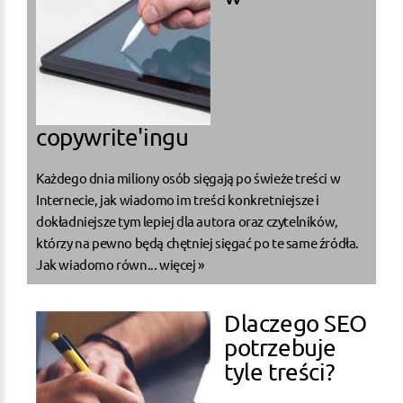
copywrite'ingu
Każdego dnia miliony osób sięgają po świeże treści w
Internecie, jak wiadomo im treści konkretniejsze i
dokładniejsze tym lepiej dla autora oraz czytelników,
którzy na pewno będą chętniej sięgać po te same źródła.
Jak wiadomo równ...
więcej »
Dlaczego SEO
potrzebuje
tyle treści?