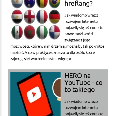
hreflang?
Jak wiadomo wraz z
rozwojem Internetu
pojawiły się też coraz to
nowe możliwości
związane z jego
możliwości, które w nim drzemią, można by tak pokrótce
napisać. A co w praktyce oznacza to dla osób, które
zajmują się tworzeniem str...
więcej »
HERO na
YouTube - co
to takiego
Jak wiadomo wraz z
rozwojem Internetu
pojawiły się też coraz to