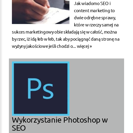
Jak wiadomo SEO i
content marketing to
dwie odrębne sprawy,
które w rzeczy samej na
sukces marketingowy obie składają się w całość, można
by rzec, iż idą łeb w łeb, tak aby pociągnąć daną stronę na
wyżyny jakościowe jeśli chodzi o...
więcej »
Wykorzystanie Photoshop w
SEO