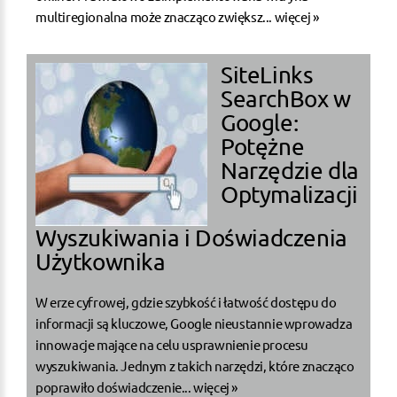
multiregionalna może znacząco zwiększ...
więcej »
SiteLinks
SearchBox w
Google:
Potężne
Narzędzie dla
Optymalizacji
Wyszukiwania i Doświadczenia
Użytkownika
W erze cyfrowej, gdzie szybkość i łatwość dostępu do
informacji są kluczowe, Google nieustannie wprowadza
innowacje mające na celu usprawnienie procesu
wyszukiwania. Jednym z takich narzędzi, które znacząco
poprawiło doświadczenie...
więcej »