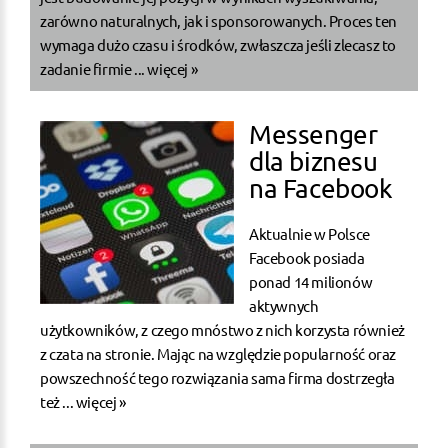
zarówno naturalnych, jak i sponsorowanych. Proces ten
wymaga dużo czasu i środków, zwłaszcza jeśli zlecasz to
zadanie firmie ...
więcej »
Messenger
dla biznesu
na Facebook
Aktualnie w Polsce
Facebook posiada
ponad 14 milionów
aktywnych
użytkowników, z czego mnóstwo z nich korzysta również
z czata na stronie. Mając na względzie popularność oraz
powszechność tego rozwiązania sama firma dostrzegła
też ...
więcej »