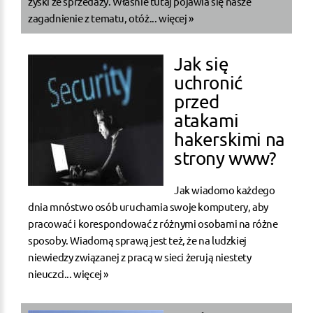
zyski ze sprzedaży. Właśnie tutaj pojawia się nasze
zagadnienie z tematu, otóż...
więcej »
Jak się
uchronić
przed
atakami
hakerskimi na
strony www?
Jak wiadomo każdego
dnia mnóstwo osób uruchamia swoje komputery, aby
pracować i korespondować z różnymi osobami na różne
sposoby. Wiadomą sprawą jest też, że na ludzkiej
niewiedzy związanej z pracą w sieci żerują niestety
nieuczci...
więcej »