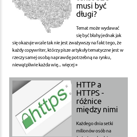
musi być
długi?
Temat może wydawać
się być błahy jednak jak
się okazuje wcale tak nie jest zważywszy na fakt tego, że
każdy copywriter, którzy pisze artykuły tematyczne jest w
rzeczy samej osobą naprawdę potrzebną na rynku,
niewątpliwie każda wię...
więcej »
HTTP a
HTTPS -
różnice
między nimi
Każdego dnia setki
milionów osób na