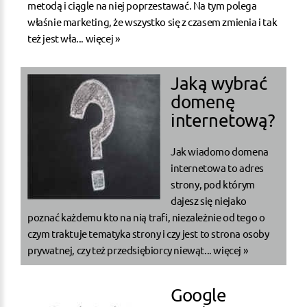
metodą i ciągle na niej poprzestawać. Na tym polega
właśnie marketing, że wszystko się z czasem zmienia i tak
też jest wła...
więcej »
Jaką wybrać
domenę
internetową?
Jak wiadomo domena
internetowa to adres
strony, pod którym
dajesz się niejako
poznać każdemu kto na nią trafi, niezależnie od tego o
czym traktuje tematyka strony i czy jest to strona osoby
prywatnej, czy też przedsiębiorcy niewąt...
więcej »
Google