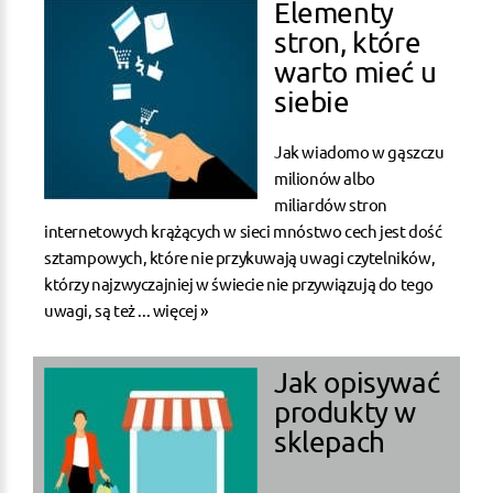
Elementy
stron, które
warto mieć u
siebie
Jak wiadomo w gąszczu
milionów albo
miliardów stron
internetowych krążących w sieci mnóstwo cech jest dość
sztampowych, które nie przykuwają uwagi czytelników,
którzy najzwyczajniej w świecie nie przywiązują do tego
uwagi, są też ...
więcej »
Jak opisywać
produkty w
sklepach