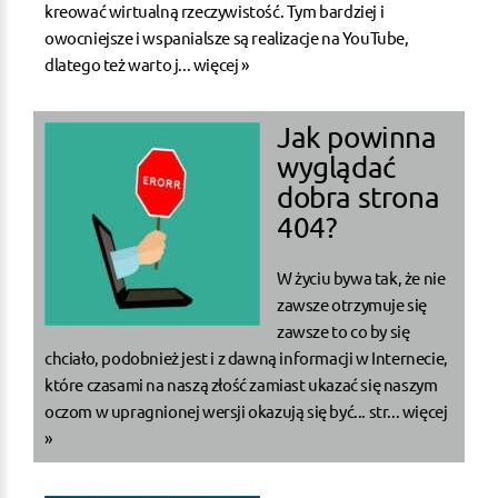
kreować wirtualną rzeczywistość. Tym bardziej i
owocniejsze i wspanialsze są realizacje na YouTube,
dlatego też warto j...
więcej »
Jak powinna
wyglądać
dobra strona
404?
W życiu bywa tak, że nie
zawsze otrzymuje się
zawsze to co by się
chciało, podobnież jest i z dawną informacji w Internecie,
które czasami na naszą złość zamiast ukazać się naszym
oczom w upragnionej wersji okazują się być... str...
więcej
»