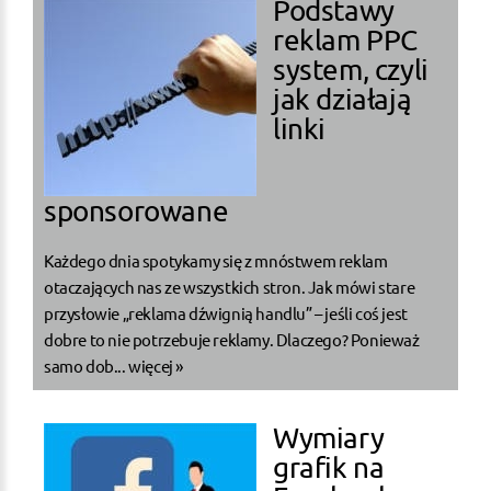
Podstawy
reklam PPC
system, czyli
jak działają
linki
sponsorowane
Każdego dnia spotykamy się z mnóstwem reklam
otaczających nas ze wszystkich stron. Jak mówi stare
przysłowie „reklama dźwignią handlu” – jeśli coś jest
dobre to nie potrzebuje reklamy. Dlaczego? Ponieważ
samo dob...
więcej »
Wymiary
grafik na