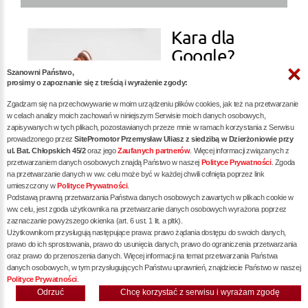
Kara dla
Google?
Szanowni Państwo,
prosimy o zapoznanie się z treścią i wyrażenie zgody:
więcej »
Zgadzam się na przechowywanie w moim urządzeniu plików cookies, jak też na przetwarzanie
w celach analizy moich zachowań w niniejszym Serwisie moich danych osobowych,
zapisywanych w tych plikach, pozostawianych przeze mnie w ramach korzystania z Serwisu
prowadzonego przez
SitePromotor Przemysław Uliasz z siedzibą w Dzierżoniowie przy
ul. Bat. Chłopskich 45/2
oraz jego
Zaufanych partnerów
. Więcej informacji związanych z
przetwarzaniem danych osobowych znajdą Państwo w naszej
Polityce Prywatności
. Zgoda
na przetwarzanie danych w ww. celu może być w każdej chwili cofnięta poprzez link
Audyt SEO -
umieszczony w
Polityce Prywatności
.
Podstawą prawną przetwarzania Państwa danych osobowych zawartych w plikach cookie w
Klucz do
ww. celu, jest zgoda użytkownika na przetwarzanie danych osobowych wyrażona poprzez
zaznaczanie powyższego okienka (art. 6 ust. 1 lit. a pltk).
Sukcesu w
Użytkownikom przysługują następujące prawa: prawo żądania dostępu do swoich danych,
prawo do ich sprostowania, prawo do usunięcia danych, prawo do ograniczenia przetwarzania
oraz prawo do przenoszenia danych. Więcej informacji na temat przetwarzania Państwa
danych osobowych, w tym przysługujących Państwu uprawnień, znajdziecie Państwo w naszej
Polityce Prywatności
.
Odrzuć
Chcę korzystać z serwisu i wyrażam zgodę