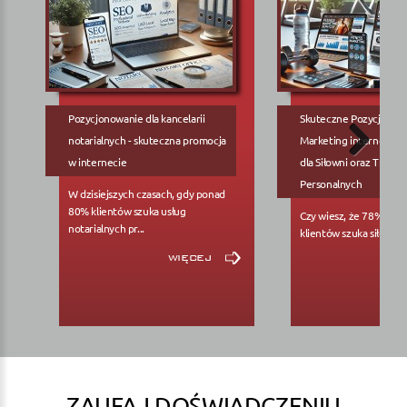
Pozycjonowanie dla kancelarii
Skuteczne Pozycjonow
notarialnych - skuteczna promocja
Marketing internetowy
w internecie
dla Siłowni oraz Trene
Personalnych
W dzisiejszych czasach, gdy ponad
80% klientów szuka usług
Czy wiesz, że 78% pote
notarialnych pr...
klientów szuka siłowni..
więcej
ZAUFAJ DOŚWIADCZENIU