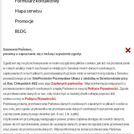
Formularz kontaktowy
Mapa serwisu
Promocje
BLOG
Szanowni Państwo,
ARTYKUŁY
prosimy o zapoznanie się z treścią i wyrażenie zgody:
Zgadzam się na przechowywanie w moim urządzeniu plików cookies, jak też na przetwarzanie
Pozycjonowanie dla kancelarii notarialnych -
w celach analizy moich zachowań w niniejszym Serwisie moich danych osobowych,
zapisywanych w tych plikach, pozostawianych przeze mnie w ramach korzystania z Serwisu
skuteczna promocja w internecie
prowadzonego przez
SitePromotor Przemysław Uliasz z siedzibą w Dzierżoniowie przy
ul. Bat. Chłopskich 45/2
oraz jego
Zaufanych partnerów
. Więcej informacji związanych z
Skuteczne Pozycjonowanie, Marketing internetowy i
przetwarzaniem danych osobowych znajdą Państwo w naszej
Polityce Prywatności
. Zgoda
Reklama dla Siłowni oraz Trenerów Personalnych
na przetwarzanie danych w ww. celu może być w każdej chwili cofnięta poprzez link
umieszczony w
Polityce Prywatności
.
Pozycjonowanie / reklama dla dietetyka - zwiększ
Podstawą prawną przetwarzania Państwa danych osobowych zawartych w plikach cookie w
liczbę pacjentów poprzez skuteczne SEO
ww. celu, jest zgoda użytkownika na przetwarzanie danych osobowych wyrażona poprzez
zaznaczanie powyższego okienka (art. 6 ust. 1 lit. a pltk).
Pozycjonowanie dla restauracji / gastronomii -
Użytkownikom przysługują następujące prawa: prawo żądania dostępu do swoich danych,
prawo do ich sprostowania, prawo do usunięcia danych, prawo do ograniczenia przetwarzania
skuteczna promocja Twojego lokalu w internecie
oraz prawo do przenoszenia danych. Więcej informacji na temat przetwarzania Państwa