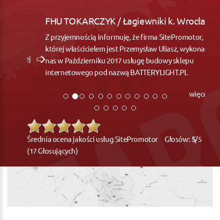
FHU TOKARCZYK / Łagiewniki k. Wrocław
Z przyjemnością informuję, że firma SitePromotor,
której właścicielem jest Przemysław Uliasz, wykonała dla
nas w Październiku 2017 usługę budowy sklepu
internetowego pod nazwą BATTERYLIGHT.PL
więcej
Średnia ocena jakości usług SitePromotor Głosów:
5
/5
(17 Głosujących)