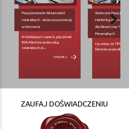
Pozycjonowanie dla kancelarii
Skuteczne Pozycjonow
notarialnych - skuteczna promocja
Marketing internetowy
w internecie
dla Siłowni oraz Trene
Personalnych
W dzisiejszych czasach, gdy ponad
80% klientów szuka usług
Czy wiesz, że 78% pote
notarialnych pr...
klientów szuka siłowni..
więcej
ZAUFAJ DOŚWIADCZENIU