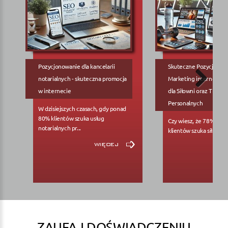
Pozycjonowanie dla kancelarii
Skuteczne Pozycjonow
notarialnych - skuteczna promocja
Marketing internetowy
w internecie
dla Siłowni oraz Trene
Personalnych
W dzisiejszych czasach, gdy ponad
80% klientów szuka usług
Czy wiesz, że 78% pote
notarialnych pr...
klientów szuka siłowni..
więcej
ZAUFAJ DOŚWIADCZENIU