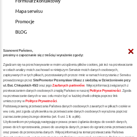
Formularz kontaktowy
Mapa serwisu
Promocje
BLOG
Szanowni Państwo,
ARTYKUŁY
prosimy o zapoznanie się z treścią i wyrażenie zgody:
Zgadzam się na przechowywanie w moim urządzeniu plików cookies, jak też na przetwarzanie
Pozycjonowanie dla kancelarii notarialnych -
w celach analizy moich zachowań w niniejszym Serwisie moich danych osobowych,
zapisywanych w tych plikach, pozostawianych przeze mnie w ramach korzystania z Serwisu
skuteczna promocja w internecie
prowadzonego przez
SitePromotor Przemysław Uliasz z siedzibą w Dzierżoniowie przy
ul. Bat. Chłopskich 45/2
oraz jego
Zaufanych partnerów
. Więcej informacji związanych z
Skuteczne Pozycjonowanie, Marketing internetowy i
przetwarzaniem danych osobowych znajdą Państwo w naszej
Polityce Prywatności
. Zgoda
Reklama dla Siłowni oraz Trenerów Personalnych
na przetwarzanie danych w ww. celu może być w każdej chwili cofnięta poprzez link
umieszczony w
Polityce Prywatności
.
Pozycjonowanie / reklama dla dietetyka - zwiększ
Podstawą prawną przetwarzania Państwa danych osobowych zawartych w plikach cookie w
liczbę pacjentów poprzez skuteczne SEO
ww. celu, jest zgoda użytkownika na przetwarzanie danych osobowych wyrażona poprzez
zaznaczanie powyższego okienka (art. 6 ust. 1 lit. a pltk).
Pozycjonowanie dla restauracji / gastronomii -
Użytkownikom przysługują następujące prawa: prawo żądania dostępu do swoich danych,
prawo do ich sprostowania, prawo do usunięcia danych, prawo do ograniczenia przetwarzania
skuteczna promocja Twojego lokalu w internecie
oraz prawo do przenoszenia danych. Więcej informacji na temat przetwarzania Państwa