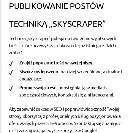
PUBLIKOWANIE POSTÓW
TECHNIKĄ „SKYSCRAPER”
Technika „skyscraper” polega na tworzeniu wyjątkowych
treści, które przewyższają jakością te już istniejące. Jak to
zrobić?
Znajdź popularne treści w swojej niszy
.
Stwórz coś lepszego
- bardziej szczegółowe, aktualne i
angażujące.
Promuj swoją treść
- udostępniaj ją w mediach
społecznościowych, kontaktuj się z influencerami.
Aby zapewnić sukces w SEO i poprawić widoczność Twojej
strony, skorzystaj z profesjonalnych usług pozycjonowania
oferowanych przez
SitePromotor
. Skontaktuj się z nami już
dziś i zacznij osiągać wyższe pozycje w Google!