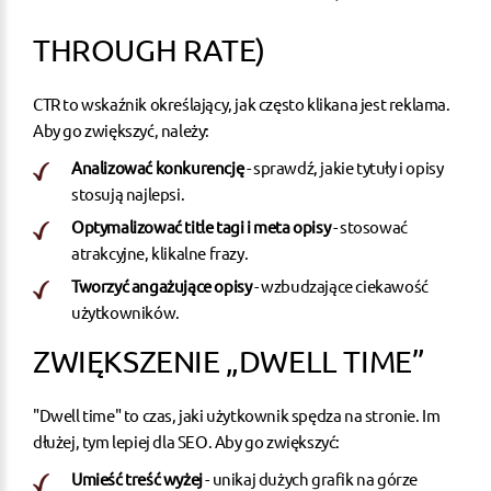
THROUGH RATE)
CTR to wskaźnik określający, jak często klikana jest reklama.
Aby go zwiększyć, należy:
Analizować konkurencję
- sprawdź, jakie tytuły i opisy
stosują najlepsi.
Optymalizować title tagi i meta opisy
- stosować
atrakcyjne, klikalne frazy.
Tworzyć angażujące opisy
- wzbudzające ciekawość
użytkowników.
ZWIĘKSZENIE „DWELL TIME”
"Dwell time" to czas, jaki użytkownik spędza na stronie. Im
dłużej, tym lepiej dla SEO. Aby go zwiększyć:
Umieść treść wyżej
- unikaj dużych grafik na górze