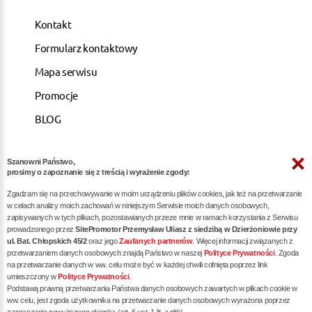
Kontakt
Formularz kontaktowy
Mapa serwisu
Promocje
BLOG
Szanowni Państwo,
ARTYKUŁY
prosimy o zapoznanie się z treścią i wyrażenie zgody:
Zgadzam się na przechowywanie w moim urządzeniu plików cookies, jak też na przetwarzanie
Pozycjonowanie dla kancelarii notarialnych -
w celach analizy moich zachowań w niniejszym Serwisie moich danych osobowych,
zapisywanych w tych plikach, pozostawianych przeze mnie w ramach korzystania z Serwisu
skuteczna promocja w internecie
prowadzonego przez
SitePromotor Przemysław Uliasz z siedzibą w Dzierżoniowie przy
ul. Bat. Chłopskich 45/2
oraz jego
Zaufanych partnerów
. Więcej informacji związanych z
Skuteczne Pozycjonowanie, Marketing internetowy i
przetwarzaniem danych osobowych znajdą Państwo w naszej
Polityce Prywatności
. Zgoda
Reklama dla Siłowni oraz Trenerów Personalnych
na przetwarzanie danych w ww. celu może być w każdej chwili cofnięta poprzez link
umieszczony w
Polityce Prywatności
.
Pozycjonowanie / reklama dla dietetyka - zwiększ
Podstawą prawną przetwarzania Państwa danych osobowych zawartych w plikach cookie w
liczbę pacjentów poprzez skuteczne SEO
ww. celu, jest zgoda użytkownika na przetwarzanie danych osobowych wyrażona poprzez