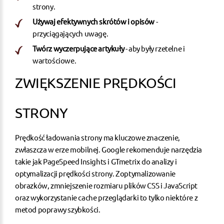
strony.
Używaj efektywnych skrótów i opisów
-
przyciągających uwagę.
Twórz wyczerpujące artykuły
- aby były rzetelne i
wartościowe.
ZWIĘKSZENIE PRĘDKOŚCI
STRONY
Prędkość ładowania strony ma kluczowe znaczenie,
zwłaszcza w erze mobilnej. Google rekomenduje narzędzia
takie jak
PageSpeed Insights
i
GTmetrix
do analizy i
optymalizacji prędkości strony. Zoptymalizowanie
obrazków, zmniejszenie rozmiaru plików CSS i JavaScript
oraz wykorzystanie cache przeglądarki to tylko niektóre z
metod poprawy szybkości.