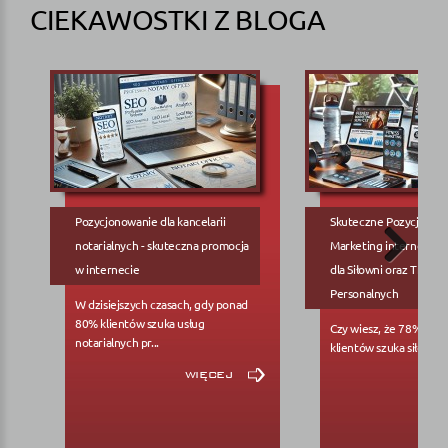
CIEKAWOSTKI Z BLOGA
Pozycjonowanie dla kancelarii
Skuteczne Pozycjonow
notarialnych - skuteczna promocja
Marketing internetowy
w internecie
dla Siłowni oraz Trene
Personalnych
W dzisiejszych czasach, gdy ponad
80% klientów szuka usług
Czy wiesz, że 78% pote
notarialnych pr...
klientów szuka siłowni..
więcej