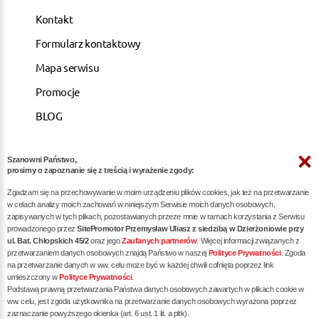
Kontakt
Formularz kontaktowy
Mapa serwisu
Promocje
BLOG
Szanowni Państwo,
ARTYKUŁY
prosimy o zapoznanie się z treścią i wyrażenie zgody:
Zgadzam się na przechowywanie w moim urządzeniu plików cookies, jak też na przetwarzanie
Pozycjonowanie dla kancelarii notarialnych -
w celach analizy moich zachowań w niniejszym Serwisie moich danych osobowych,
zapisywanych w tych plikach, pozostawianych przeze mnie w ramach korzystania z Serwisu
skuteczna promocja w internecie
prowadzonego przez
SitePromotor Przemysław Uliasz z siedzibą w Dzierżoniowie przy
ul. Bat. Chłopskich 45/2
oraz jego
Zaufanych partnerów
. Więcej informacji związanych z
Skuteczne Pozycjonowanie, Marketing internetowy i
przetwarzaniem danych osobowych znajdą Państwo w naszej
Polityce Prywatności
. Zgoda
Reklama dla Siłowni oraz Trenerów Personalnych
na przetwarzanie danych w ww. celu może być w każdej chwili cofnięta poprzez link
umieszczony w
Polityce Prywatności
.
Pozycjonowanie / reklama dla dietetyka - zwiększ
Podstawą prawną przetwarzania Państwa danych osobowych zawartych w plikach cookie w
liczbę pacjentów poprzez skuteczne SEO
ww. celu, jest zgoda użytkownika na przetwarzanie danych osobowych wyrażona poprzez
zaznaczanie powyższego okienka (art. 6 ust. 1 lit. a pltk).