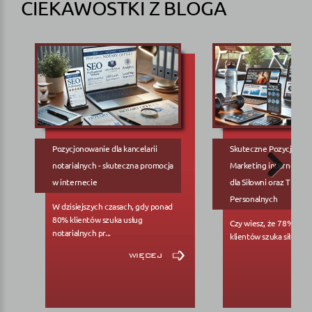
CIEKAWOSTKI Z BLOGA
Pozycjonowanie dla kancelarii
Skuteczne Pozycjonow
notarialnych - skuteczna promocja
Marketing internetowy
w internecie
dla Siłowni oraz Trene
Personalnych
W dzisiejszych czasach, gdy ponad
80% klientów szuka usług
Czy wiesz, że 78% pote
notarialnych pr...
klientów szuka siłowni..
więcej