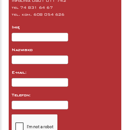
Infolinia 0801 011 742
tel
74 831 64 67
tel. kom.
608 054 626
Imię
Nazwisko
E-mail:
Telefon: