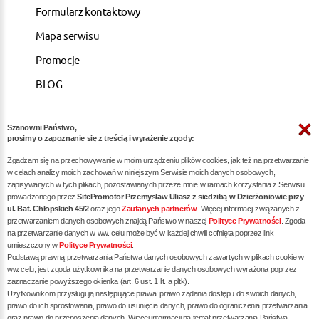
Formularz kontaktowy
Mapa serwisu
Promocje
BLOG
Szanowni Państwo,
ARTYKUŁY
prosimy o zapoznanie się z treścią i wyrażenie zgody:
Zgadzam się na przechowywanie w moim urządzeniu plików cookies, jak też na przetwarzanie
Pozycjonowanie dla kancelarii notarialnych -
w celach analizy moich zachowań w niniejszym Serwisie moich danych osobowych,
zapisywanych w tych plikach, pozostawianych przeze mnie w ramach korzystania z Serwisu
skuteczna promocja w internecie
prowadzonego przez
SitePromotor Przemysław Uliasz z siedzibą w Dzierżoniowie przy
ul. Bat. Chłopskich 45/2
oraz jego
Zaufanych partnerów
. Więcej informacji związanych z
Skuteczne Pozycjonowanie, Marketing internetowy i
przetwarzaniem danych osobowych znajdą Państwo w naszej
Polityce Prywatności
. Zgoda
Reklama dla Siłowni oraz Trenerów Personalnych
na przetwarzanie danych w ww. celu może być w każdej chwili cofnięta poprzez link
umieszczony w
Polityce Prywatności
.
Pozycjonowanie / reklama dla dietetyka - zwiększ
Podstawą prawną przetwarzania Państwa danych osobowych zawartych w plikach cookie w
liczbę pacjentów poprzez skuteczne SEO
ww. celu, jest zgoda użytkownika na przetwarzanie danych osobowych wyrażona poprzez
zaznaczanie powyższego okienka (art. 6 ust. 1 lit. a pltk).
Pozycjonowanie dla restauracji / gastronomii -
Użytkownikom przysługują następujące prawa: prawo żądania dostępu do swoich danych,
prawo do ich sprostowania, prawo do usunięcia danych, prawo do ograniczenia przetwarzania
skuteczna promocja Twojego lokalu w internecie
oraz prawo do przenoszenia danych. Więcej informacji na temat przetwarzania Państwa