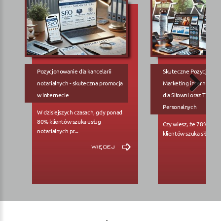
Pozycjonowanie dla kancelarii
Skuteczne Pozycjonow
notarialnych - skuteczna promocja
Marketing internetowy
w internecie
dla Siłowni oraz Trene
Personalnych
W dzisiejszych czasach, gdy ponad
80% klientów szuka usług
Czy wiesz, że 78% pote
notarialnych pr...
klientów szuka siłowni..
więcej