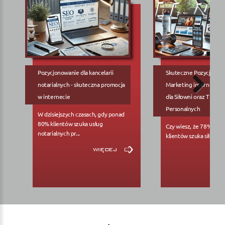
Pozycjonowanie dla kancelarii
Skuteczne Pozycjonow
notarialnych - skuteczna promocja
Marketing internetowy
w internecie
dla Siłowni oraz Trene
Personalnych
W dzisiejszych czasach, gdy ponad
80% klientów szuka usług
Czy wiesz, że 78% pote
notarialnych pr...
klientów szuka siłowni..
więcej