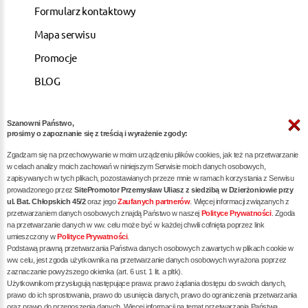
Formularz kontaktowy
Mapa serwisu
Promocje
BLOG
Szanowni Państwo,
ARTYKUŁY
prosimy o zapoznanie się z treścią i wyrażenie zgody:
Zgadzam się na przechowywanie w moim urządzeniu plików cookies, jak też na przetwarzanie
Pozycjonowanie dla kancelarii notarialnych -
w celach analizy moich zachowań w niniejszym Serwisie moich danych osobowych,
zapisywanych w tych plikach, pozostawianych przeze mnie w ramach korzystania z Serwisu
skuteczna promocja w internecie
prowadzonego przez
SitePromotor Przemysław Uliasz z siedzibą w Dzierżoniowie przy
ul. Bat. Chłopskich 45/2
oraz jego
Zaufanych partnerów
. Więcej informacji związanych z
Skuteczne Pozycjonowanie, Marketing internetowy i
przetwarzaniem danych osobowych znajdą Państwo w naszej
Polityce Prywatności
. Zgoda
Reklama dla Siłowni oraz Trenerów Personalnych
na przetwarzanie danych w ww. celu może być w każdej chwili cofnięta poprzez link
umieszczony w
Polityce Prywatności
.
Pozycjonowanie / reklama dla dietetyka - zwiększ
Podstawą prawną przetwarzania Państwa danych osobowych zawartych w plikach cookie w
liczbę pacjentów poprzez skuteczne SEO
ww. celu, jest zgoda użytkownika na przetwarzanie danych osobowych wyrażona poprzez
zaznaczanie powyższego okienka (art. 6 ust. 1 lit. a pltk).
Pozycjonowanie dla restauracji / gastronomii -
Użytkownikom przysługują następujące prawa: prawo żądania dostępu do swoich danych,
prawo do ich sprostowania, prawo do usunięcia danych, prawo do ograniczenia przetwarzania
skuteczna promocja Twojego lokalu w internecie
oraz prawo do przenoszenia danych. Więcej informacji na temat przetwarzania Państwa