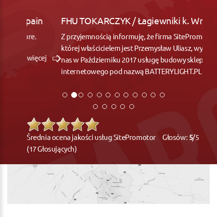
FHU TOKARCZYK / Łagiewniki k. Wrocław
Z przyjemnością informuję, że firma SitePromotor,
której właścicielem jest Przemysław Uliasz, wykonała dla
nas w Październiku 2017 usługę budowy sklepu
internetowego pod nazwą BATTERYLIGHT.PL
więcej
Średnia ocena jakości usług SitePromotor Głosów:
5
/5
(17 Głosujących)