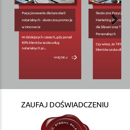
Pozycjonowanie dla kancelarii
Skuteczne Pozycjonow
notarialnych - skuteczna promocja
Marketing internetowy
w internecie
dla Siłowni oraz Trene
Personalnych
W dzisiejszych czasach, gdy ponad
80% klientów szuka usług
Czy wiesz, że 78% pote
notarialnych pr...
klientów szuka siłowni..
więcej
ZAUFAJ DOŚWIADCZENIU