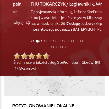
FHU TOKARCZYK / Łagiewniki k. Wrocław
Z przyjemnością informuję, że firma SitePromotor,
której właścicielem jest Przemysław Uliasz, wykonała dla
nas w Październiku 2017 usługę budowy sklepu
internetowego pod nazwą BATTERYLIGHT.PL
więcej
Średnia ocena jakości usług SitePromotor Głosów:
5
/5
(17 Głosujących)
POZYCJONOWANIE LOKALNE