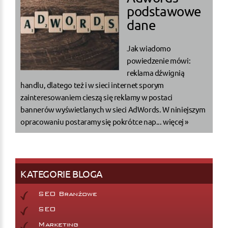
podstawowe
dane
Jak wiadomo
powiedzenie mówi:
reklama dźwignią
handlu, dlatego też i w sieci internet sporym
zainteresowaniem cieszą się reklamy w postaci
bannerów wyświetlanych w sieci AdWords. W niniejszym
opracowaniu postaramy się pokrótce nap...
więcej »
KATEGORIE BLOGA
SEO Branżowe
SEO
Marketing