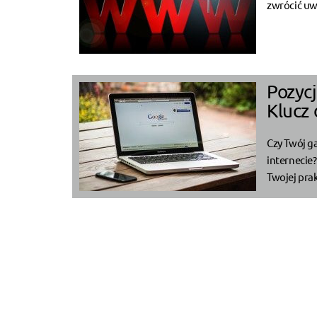
zwrócić uw
Pozyc
Klucz
Czy Twój g
internecie
Twojej pra