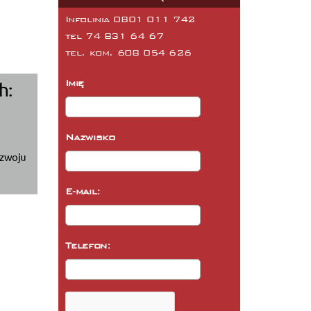
Infolinia 0801 011 742
tel
74 831 64 67
tel. kom.
608 054 626
Imię
h:
Nazwisko
ozwoju
E-mail:
Telefon: