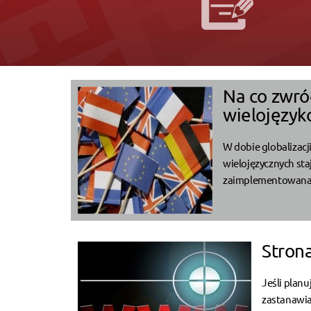
Na co zwró
wielojęzyk
W dobie globalizacj
wielojęzycznych sta
zaimplementowana w
Stron
Jeśli plan
zastanawias