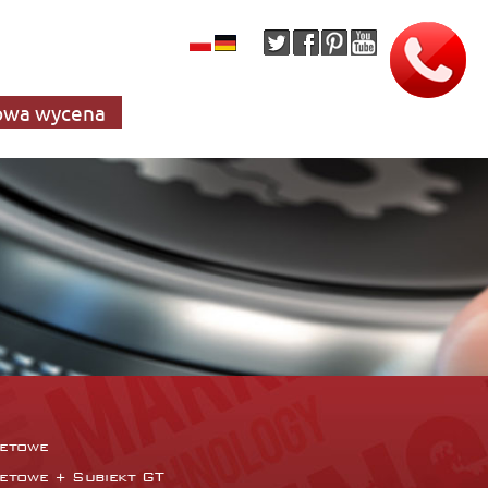
wa wycena
netowe
netowe + Subiekt GT