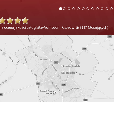
ia ocena jakości usług SitePromotor Głosów:
5
/5 (17 Głosujących)