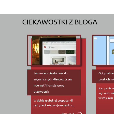
CIEKAWOSTKI Z BLOGA
Jak skutecznie dotrzeć do
Optymalizac
zagranicznych klientów przez
prostych kr
Internet? Kompleksowy
Kampanie re
przewodnik
się coraz w
w stosunku d
W dobie globalnej gospodarki i
cyfryzacji, ekspansja na rynki z...
więcej