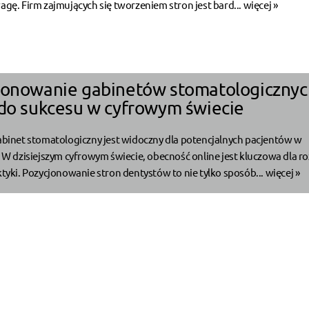
agę. Firm zajmujących się tworzeniem stron jest bard...
więcej »
jonowanie gabinetów stomatologicznyc
 do sukcesu w cyfrowym świecie
abinet stomatologiczny jest widoczny dla potencjalnych pacjentów w
? W dzisiejszym cyfrowym świecie, obecność online jest kluczowa dla r
ktyki. Pozycjonowanie stron dentystów to nie tylko sposób...
więcej »