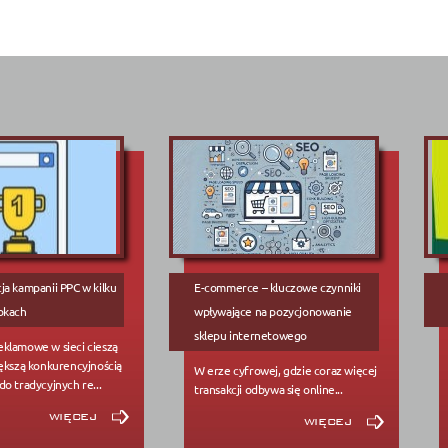
ja kampanii PPC w kilku
E-commerce – kluczowe czynniki
okach
wpływające na pozycjonowanie
sklepu internetowego
klamowe w sieci cieszą
iększą konkurencyjnością
W erze cyfrowej, gdzie coraz więcej
o tradycyjnych re...
transakcji odbywa się online...
więcej
więcej