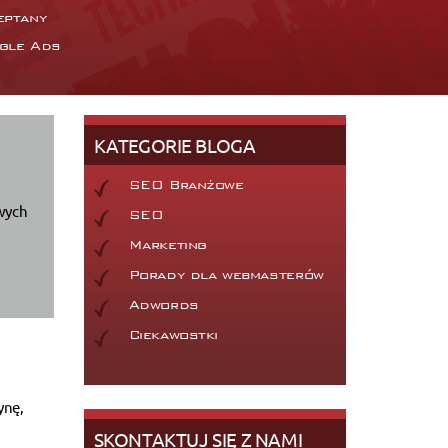
eptany
gle Ads
KATEGORIE BLOGA
SEO Branżowe
owych
SEO
Marketing
Porady dla webmasterów
Adwords
Ciekawostki
ynę,
SKONTAKTUJ SIĘ Z NAMI