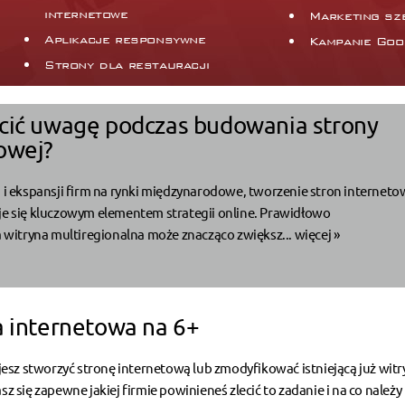
internetowe
Marketing sz
Aplikacje responsywne
Kampanie Goo
Strony dla restauracji
cić uwagę podczas budowania strony
owej?
i i ekspansji firm na rynki międzynarodowe, tworzenie stron internet
je się kluczowym elementem strategii online. Prawidłowo
itryna multiregionalna może znacząco zwiększ...
więcej »
a internetowa na 6+
ujesz stworzyć stronę internetową lub zmodyfikować istniejącą już witr
z się zapewne jakiej firmie powinieneś zlecić to zadanie i na co należy