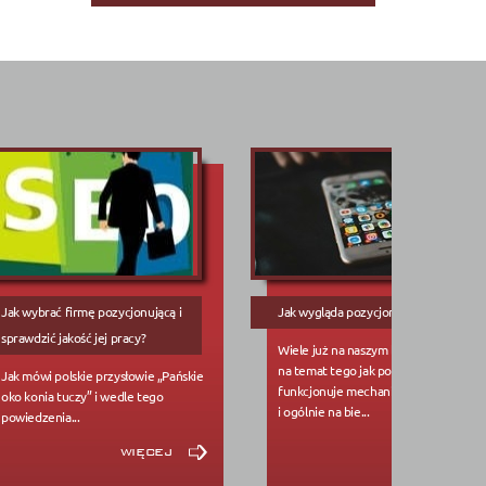
Jak wybrać firmę pozycjonującą i
Jak wygląda pozycjonowanie?
sprawdzić jakość jej pracy?
Wiele już na naszym blogu napisano
na temat tego jak pozycjonować, jak
Jak mówi polskie przysłowie „Pańskie
funkcjonuje mechanizm optymalizacji
oko konia tuczy” i wedle tego
i ogólnie na bie...
powiedzenia...
więcej
więcej