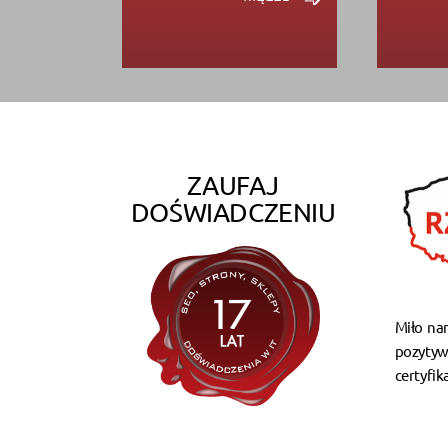
ZAUFAJ
DOŚWIADCZENIU
Miło na
pozytyw
certyfik