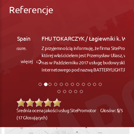
Referencje
FHU TOKARCZYK / Łagiewniki k. Wrocław
Z przyjemnością informuję, że firma SitePromotor,
której właścicielem jest Przemysław Uliasz, wykonała dla
nas w Październiku 2017 usługę budowy sklepu
internetowego pod nazwą BATTERYLIGHT.PL
więcej
Średnia ocena jakości usług SitePromotor Głosów:
5
/5
(17 Głosujących)