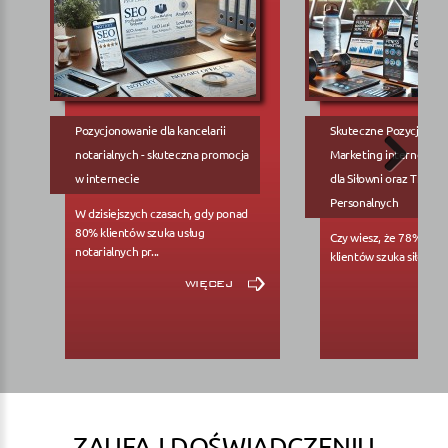
Pozycjonowanie dla kancelarii
Skuteczne Pozycjonow
notarialnych - skuteczna promocja
Marketing internetowy
w internecie
dla Siłowni oraz Trene
Personalnych
W dzisiejszych czasach, gdy ponad
80% klientów szuka usług
Czy wiesz, że 78% pote
notarialnych pr...
klientów szuka siłowni..
więcej
ZAUFAJ DOŚWIADCZENIU