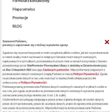
Formularz kontaktowy
Mapa serwisu
Promocje
BLOG
Szanowni Państwo,
ARTYKUŁY
prosimy o zapoznanie się z treścią i wyrażenie zgody:
Zgadzam się na przechowywanie w moim urządzeniu plików cookies, jak też na przetwarzanie
Pozycjonowanie dla kancelarii notarialnych -
w celach analizy moich zachowań w niniejszym Serwisie moich danych osobowych,
zapisywanych w tych plikach, pozostawianych przeze mnie w ramach korzystania z Serwisu
skuteczna promocja w internecie
prowadzonego przez
SitePromotor Przemysław Uliasz z siedzibą w Dzierżoniowie przy
ul. Bat. Chłopskich 45/2
oraz jego
Zaufanych partnerów
. Więcej informacji związanych z
Skuteczne Pozycjonowanie, Marketing internetowy i
przetwarzaniem danych osobowych znajdą Państwo w naszej
Polityce Prywatności
. Zgoda
Reklama dla Siłowni oraz Trenerów Personalnych
na przetwarzanie danych w ww. celu może być w każdej chwili cofnięta poprzez link
umieszczony w
Polityce Prywatności
.
Pozycjonowanie / reklama dla dietetyka - zwiększ
Podstawą prawną przetwarzania Państwa danych osobowych zawartych w plikach cookie w
liczbę pacjentów poprzez skuteczne SEO
ww. celu, jest zgoda użytkownika na przetwarzanie danych osobowych wyrażona poprzez
zaznaczanie powyższego okienka (art. 6 ust. 1 lit. a pltk).
Pozycjonowanie dla restauracji / gastronomii -
Użytkownikom przysługują następujące prawa: prawo żądania dostępu do swoich danych,
prawo do ich sprostowania, prawo do usunięcia danych, prawo do ograniczenia przetwarzania
skuteczna promocja Twojego lokalu w internecie
oraz prawo do przenoszenia danych. Więcej informacji na temat przetwarzania Państwa